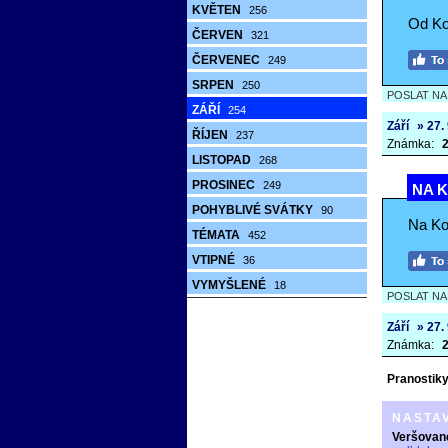
KVĚTEN
256
Od Ko
ČERVEN
321
ČERVENEC
249
SRPEN
250
POSLAT N
ZÁŘÍ
254
Září
» 27.
ŘÍJEN
237
Známka:
2
LISTOPAD
268
PROSINEC
249
NA K
POHYBLIVÉ SVÁTKY
90
Na Ko
TÉMATA
452
VTIPNÉ
36
VYMYŠLENÉ
18
POSLAT N
Září
» 27.
Známka:
2
Pranostiky 
NASTA
Veršovan