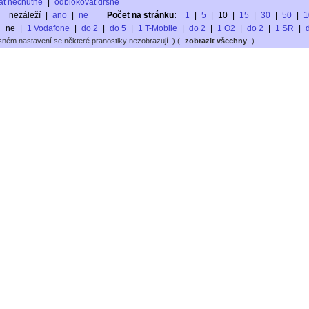
at nechutné
|
odblokovat drsné
:
nezáleží
|
ano
|
ne
Počet na stránku:
1
|
5
|
10
|
15
|
30
|
50
|
1
ne
|
1 Vodafone
|
do 2
|
do 5
|
1 T-Mobile
|
do 2
|
1 O2
|
do 2
|
1 SR
|
sném nastavení se některé pranostiky nezobrazují. ) (
zobrazit všechny
)