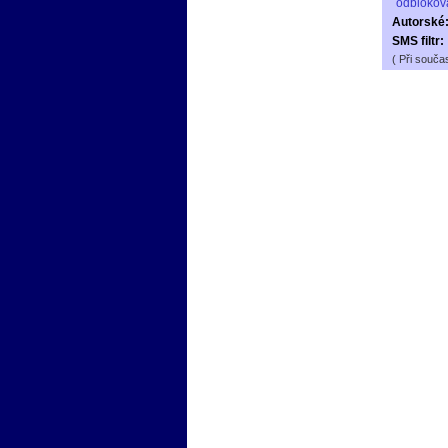
odblokov
Autorské
SMS filtr:
( Při souča