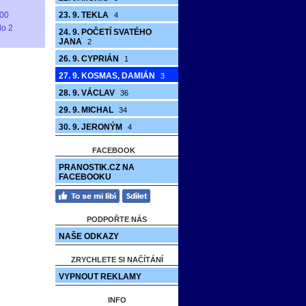
00
23. 9. TEKLA
4
do 2
24. 9. POČETÍ SVATÉHO
JANA
2
26. 9. CYPRIÁN
1
27. 9. KOSMAS, DAMIÁN
3
28. 9. VÁCLAV
36
29. 9. MICHAL
34
30. 9. JERONÝM
4
FACEBOOK
PRANOSTIK.CZ NA
FACEBOOKU
PODPOŘTE NÁS
NAŠE ODKAZY
ZRYCHLETE SI NAČÍTÁNÍ
VYPNOUT REKLAMY
INFO