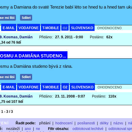
smy a Damiana do svaté Terezie babí léto se hned tu a hned tam uk
E-MAIL
VODAFONE
T-MOBILE
SLOVENSKO
A
O2
OHODNOCENO
 9. Kosmas, Damián
Přidáno:
27. 9. 2011 - 0:00
Posláno:
62x
,34 od 76 lidí
OSMU A DAMIÁNA STUDENO...
smu a Damiána studeno bývá z rána.
E-MAIL
VODAFONE
T-MOBILE
O2
SLOVENSKO
A
OHODNOCENO
 9. Kosmas, Damián
Přidáno:
23. 11. 2008 - 0:07
Posláno:
110x
,75 od 107 lidí
1 - 3 / 3
VENÍ
Řadit podle:
přidání
|
hodnocení
|
posílanosti
|
délky
|
názvu
|
n
é:
nezáleží
|
ano
|
ne
Filtr obsahu:
odblokovat lechtivé
|
odblokovat sp