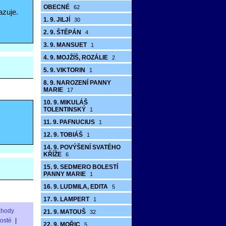
OBECNÉ
62
azuje.
1. 9. JILJÍ
30
2. 9. ŠTĚPÁN
4
3. 9. MANSUET
1
4. 9. MOJŽÍŠ, ROZÁLIE
2
5. 9. VIKTORIN
1
8. 9. NAROZENÍ PANNY
MARIE
17
10. 9. MIKULÁŠ
TOLENTINSKÝ
1
11. 9. PAFNUCIUS
1
12. 9. TOBIÁŠ
1
14. 9. POVÝŠENÍ SVATÉHO
KŘÍŽE
6
15. 9. SEDMERO BOLESTÍ
PANNY MARIE
1
16. 9. LUDMILA, EDITA
5
17. 9. LAMPERT
1
áhody
21. 9. MATOUŠ
32
rosté
|
22. 9. MOŘIC
5