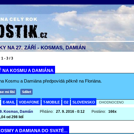
Y NA 27. ZÁŘÍ - KOSMAS, DAMIÁN
1 - 3 / 3
Ť NA KOSMU A DAMIÁNA
na Kosmu a Damiána předpovídá pěkně na Floriána.
E-MAIL
VODAFONE
T-MOBILE
O2
SLOVENSKO
A
OHODNOCENO
 9. Kosmas, Damián
Přidáno:
27. 9. 2016 - 0:12
Posláno:
166x
,04 od 298 lidí
OSMY A DAMIANA DO SVATÉ...