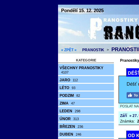
Pondělí 15. 12. 2025
PRANOSTIK
« ZPĚT «
PRANOSTIK
>
KATEGORIE
Pranostiky 
VŠECHNY PRANOSTIKY
4107
DÉŠ
JARO
112
Déšť 
LÉTO
93
PODZIM
82
ZIMA
47
POSLAT N
LEDEN
298
Září
» 27.
ÚNOR
313
Známka:
2
BŘEZEN
236
DUBEN
246
OD K