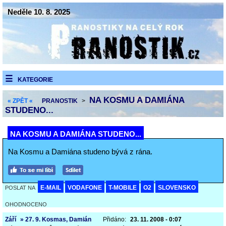
Neděle 10. 8. 2025
KATEGORIE
NA KOSMU A DAMIÁNA
« ZPĚT «
PRANOSTIK
>
STUDENO...
NA KOSMU A DAMIÁNA STUDENO...
Na Kosmu a Damiána studeno bývá z rána.
E-MAIL
VODAFONE
T-MOBILE
O2
SLOVENSKO
POSLAT NA
OHODNOCENO
Září
» 27. 9. Kosmas, Damián
Přidáno:
23. 11. 2008 - 0:07