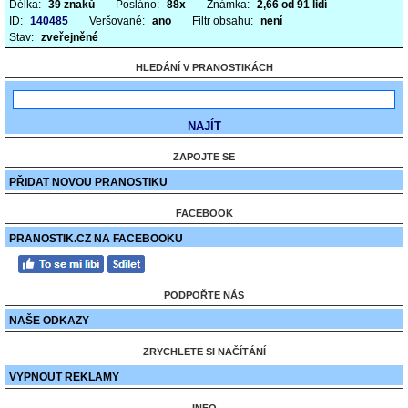
Délka:
39 znaků
Posláno:
88x
Známka:
2,66 od 91 lidí
ID:
140485
Veršované:
ano
Filtr obsahu:
není
Stav:
zveřejněné
HLEDÁNÍ V PRANOSTIKÁCH
ZAPOJTE SE
PŘIDAT NOVOU PRANOSTIKU
FACEBOOK
PRANOSTIK.CZ NA FACEBOOKU
PODPOŘTE NÁS
NAŠE ODKAZY
ZRYCHLETE SI NAČÍTÁNÍ
VYPNOUT REKLAMY