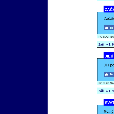
ZAČÁ
Začáte
POSLAT N
Září
» 1. 9.
JILJ
Jiljí 
POSLAT N
Září
» 1. 9.
SVAT
Svatý 