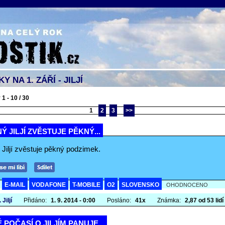
 NA 1. ZÁŘÍ - JILJÍ
1 - 10 / 30
1
2
3
>>
Ý JILJÍ ZVĚSTUJE PĚKNÝ...
Jiljí zvěstuje pěkný podzimek.
E-MAIL
VODAFONE
T-MOBILE
O2
SLOVENSKO
A
OHODNOCENO
 Jiljí
Přidáno:
1. 9. 2014 - 0:00
Posláno:
41x
Známka:
2,87 od 53 lidí
 POČASÍ O JILJÍM PANUJE...