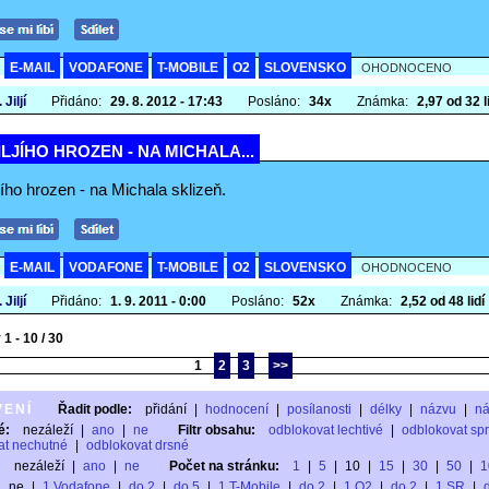
E-MAIL
VODAFONE
T-MOBILE
O2
SLOVENSKO
A
OHODNOCENO
 Jiljí
Přidáno:
29. 8. 2012 - 17:43
Posláno:
34x
Známka:
2,97 od 32 l
ILJÍHO HROZEN - NA MICHALA...
jího hrozen - na Michala sklizeň.
E-MAIL
VODAFONE
T-MOBILE
O2
SLOVENSKO
A
OHODNOCENO
 Jiljí
Přidáno:
1. 9. 2011 - 0:00
Posláno:
52x
Známka:
2,52 od 48 lidí
1 - 10 / 30
1
2
3
>>
VENÍ
Řadit podle:
přidání
|
hodnocení
|
posílanosti
|
délky
|
názvu
|
n
é:
nezáleží
|
ano
|
ne
Filtr obsahu:
odblokovat lechtivé
|
odblokovat sp
at nechutné
|
odblokovat drsné
:
nezáleží
|
ano
|
ne
Počet na stránku:
1
|
5
|
10
|
15
|
30
|
50
|
1
ne
|
1 Vodafone
|
do 2
|
do 5
|
1 T-Mobile
|
do 2
|
1 O2
|
do 2
|
1 SR
|