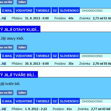
E-MAIL
VODAFONE
T-MOBILE
O2
SLOVENSKO
A
OHODNOCENO
 Jiljí
Přidáno:
31. 8. 2013 - 0:00
Posláno:
44x
Známka:
2,73 od 51 lid
Ý JILJÍ OTAVY KLIDÍ...
iljí otavy klidí.
E-MAIL
VODAFONE
T-MOBILE
O2
SLOVENSKO
A
OHODNOCENO
 Jiljí
Přidáno:
30. 8. 2013 - 0:00
Posláno:
35x
Známka:
2,78 od 55 lid
Ý JILJÍ TVÁŘE BÍLÍ...
iljí tváře bílí.
E-MAIL
VODAFONE
T-MOBILE
O2
SLOVENSKO
A
OHODNOCENO
 Jiljí
Přidáno:
1. 9. 2012 - 2:22
Posláno:
41x
Známka:
2,77 od 43 lidí