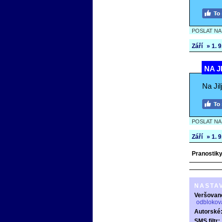
POSLAT N
Září
» 1. 9.
NA J
Na Jil
POSLAT N
Září
» 1. 9.
Pranostiky 
NASTA
Veršovan
odblokov
Autorské
SMS filtr: