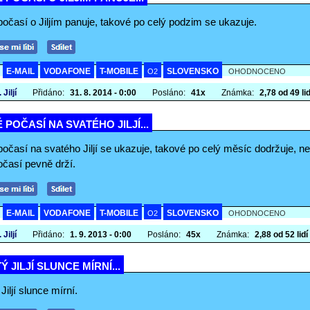
očasí o Jiljím panuje, takové po celý podzim se ukazuje.
E-MAIL
VODAFONE
T-MOBILE
SLOVENSKO
A
O2
OHODNOCENO
 Jiljí
Přidáno:
31. 8. 2014 - 0:00
Posláno:
41x
Známka:
2,78 od 49 lid
 POČASÍ NA SVATÉHO JILJÍ...
očasí na svatého Jiljí se ukazuje, takové po celý měsíc dodržuje, neb
očasí pevně drží.
E-MAIL
VODAFONE
T-MOBILE
SLOVENSKO
A
O2
OHODNOCENO
 Jiljí
Přidáno:
1. 9. 2013 - 0:00
Posláno:
45x
Známka:
2,88 od 52 lidí
Ý JILJÍ SLUNCE MÍRNÍ...
Jiljí slunce mírní.