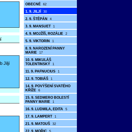
OBECNÉ
62
1. 9. JILJÍ
30
2. 9. ŠTĚPÁN
4
3. 9. MANSUET
1
4. 9. MOJŽÍŠ, ROZÁLIE
2
í
5. 9. VIKTORIN
1
8. 9. NAROZENÍ PANNY
MARIE
17
10. 9. MIKULÁŠ
 Jiljí
TOLENTINSKÝ
1
11. 9. PAFNUCIUS
1
12. 9. TOBIÁŠ
1
14. 9. POVÝŠENÍ SVATÉHO
KŘÍŽE
6
15. 9. SEDMERO BOLESTÍ
PANNY MARIE
1
16. 9. LUDMILA, EDITA
5
17. 9. LAMPERT
1
21. 9. MATOUŠ
32
22. 9. MOŘIC
5