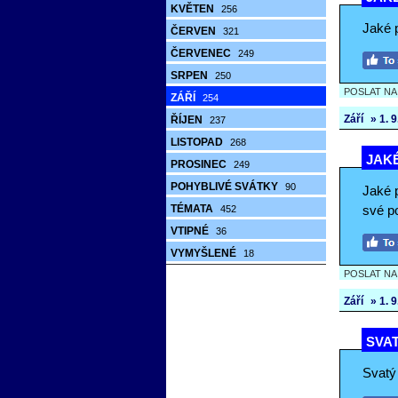
KVĚTEN
256
Jaké p
ČERVEN
321
ČERVENEC
249
SRPEN
250
POSLAT N
ZÁŘÍ
254
Září
» 1. 9.
ŘÍJEN
237
LISTOPAD
268
JAKÉ
PROSINEC
249
POHYBLIVÉ SVÁTKY
90
Jaké p
TÉMATA
své p
452
VTIPNÉ
36
VYMYŠLENÉ
18
POSLAT N
Září
» 1. 9.
SVAT
Svatý 