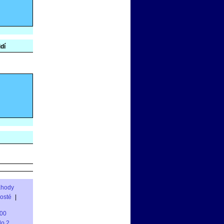
idí
áhody
rosté
|
00
do 2