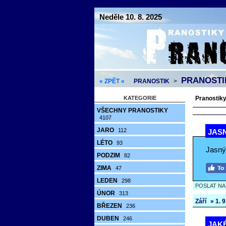
Neděle 10. 8. 2025
PRANOSTIKY
« ZPĚT «
PRANOSTIK
>
KATEGORIE
Pranostiky 
VŠECHNY PRANOSTIKY
4107
JARO
112
JASN
LÉTO
93
Jasný 
PODZIM
82
ZIMA
47
LEDEN
298
POSLAT N
ÚNOR
313
Září
» 1. 9.
BŘEZEN
236
DUBEN
246
JAKÉ