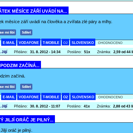
TEK MĚSÍCE ZÁŘÍ UVÁDÍ NA...
k měsíce září uvádí na člověka a zvířata zlé páry a mlhy.
E-MAIL
VODAFONE
T-MOBILE
SLOVENSKO
A
O2
OHODNOCENO
 Jiljí
Přidáno:
31. 8. 2012 - 14:34
Posláno:
51x
Známka:
2,59 od 44 l
Í PODZIM ZAČÍNÁ...
podzim začíná.
E-MAIL
VODAFONE
T-MOBILE
O2
SLOVENSKO
A
OHODNOCENO
 Jiljí
Přidáno:
30. 8. 2012 - 11:07
Posláno:
41x
Známka:
2,88 od 43 li
Ý JILJÍ ORÁČ JE PILNÝ...
Jiljí oráč je pilný.