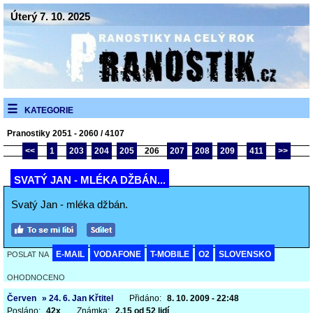
Úterý 7. 10. 2025
KATEGORIE
Pranostiky 2051 - 2060 / 4107
<<
1
203
204
205
206
207
208
209
411
>>
SVATÝ JAN - MLÉKA DŽBÁN...
Svatý Jan - mléka džbán.
E-MAIL
VODAFONE
T-MOBILE
O2
SLOVENSKO
POSLAT NA
OHODNOCENO
Červen
» 24. 6. Jan Křtitel
Přidáno:
8. 10. 2009 - 22:48
Posláno:
42x
Známka:
2,15 od 52 lidí