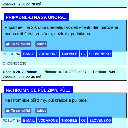
Známka:
2,50 od 78 lidí
PŘIPADNE-LI NA 29. ÚNORA...
Připadne-li na 29. února neděle, tak děti v tento den narozené
budou mít štěstí ve všem, cožkoliv podniknou.
E-MAIL
VODAFONE
T-MOBILE
SLOVENSKO
POSLAT NA
O2
OHODNOCENO
Únor
» 28. 2. Roman
Přidáno:
6. 10. 2009 - 9:37
Posláno:
54x
Známka:
2,50 od 46 lidí
NA HROMNICE PŮL ZIMY, PŮL...
Na Hromnice půl zimy, půl krajíce a půl píce.
E-MAIL
VODAFONE
T-MOBILE
O2
SLOVENSKO
POSLAT NA