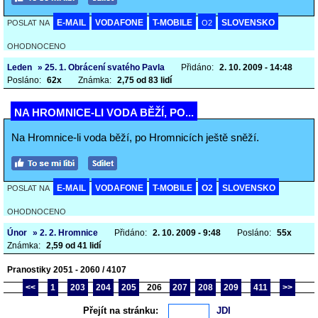
E-MAIL
VODAFONE
T-MOBILE
SLOVENSKO
POSLAT NA
O2
OHODNOCENO
Leden
» 25. 1. Obrácení svatého Pavla
Přidáno:
2. 10. 2009 - 14:48
Posláno:
62x
Známka:
2,75 od 83 lidí
NA HROMNICE-LI VODA BĚŽÍ, PO...
Na Hromnice-li voda běží, po Hromnicích ještě sněží.
E-MAIL
VODAFONE
T-MOBILE
O2
SLOVENSKO
POSLAT NA
OHODNOCENO
Únor
» 2. 2. Hromnice
Přidáno:
2. 10. 2009 - 9:48
Posláno:
55x
Známka:
2,59 od 41 lidí
Pranostiky 2051 - 2060 / 4107
<<
1
203
204
205
206
207
208
209
411
>>
Přejít na stránku: