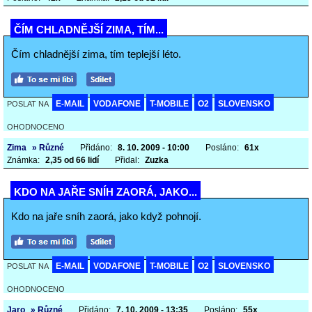
ČÍM CHLADNĚJŠÍ ZIMA, TÍM...
Čím chladnější zima, tím teplejší léto.
E-MAIL
VODAFONE
T-MOBILE
O2
SLOVENSKO
POSLAT NA
OHODNOCENO
Zima
» Různé
Přidáno:
8. 10. 2009 - 10:00
Posláno:
61x
Známka:
2,35 od 66 lidí
Přidal:
Zuzka
KDO NA JAŘE SNÍH ZAORÁ, JAKO...
Kdo na jaře sníh zaorá, jako když pohnojí.
E-MAIL
VODAFONE
T-MOBILE
O2
SLOVENSKO
POSLAT NA
OHODNOCENO
Jaro
» Různé
Přidáno:
7. 10. 2009 - 13:35
Posláno:
55x