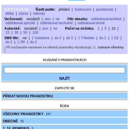
NASTAVENÍ
Řadit podle:
přidání
|
hodnocení
|
posílanosti
|
délky
|
názvu
|
náhody
Veršované:
nezáleží
|
ano
|
ne
Filtr obsahu:
odblokovat lechtivé
|
odblokovat sprosté
|
odblokovat nechutné
|
odblokovat drsné
Autorské:
nezáleží
|
ano
|
ne
Počet na stránku:
1
|
5
|
10
|
15
|
30
|
50
|
100
SMS filtr:
ne
|
1 Vodafone
|
do 2
|
do 5
|
1 T-Mobile
|
do 2
|
1 O2
|
do 2
|
1 SR
|
do 2
( Při současném nastavení se některé pranostiky nezobrazují. ) (
zobrazit všechny
)
HLEDÁNÍ V PRANOSTIKÁCH
ZAPOJTE SE
PŘIDAT NOVOU PRANOSTIKU
ŘÍJEN
VŠECHNY PRANOSTIKY
237
OBECNÉ
75
1. 10. REMIGIUS
5