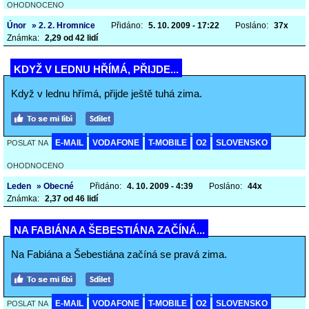
OHODNOCENO
Únor
» 2. 2. Hromnice
Přidáno:
5. 10. 2009 - 17:22
Posláno:
37x
Známka:
2,29 od 42 lidí
KDYŽ V LEDNU HŘÍMÁ, PŘIJDE...
Když v lednu hřímá, přijde ještě tuhá zima.
E-MAIL
VODAFONE
T-MOBILE
O2
SLOVENSKO
POSLAT NA
OHODNOCENO
Leden
» Obecné
Přidáno:
4. 10. 2009 - 4:39
Posláno:
44x
Známka:
2,37 od 46 lidí
NA FABIÁNA A ŠEBESTIÁNA ZAČÍNÁ...
Na Fabiána a Šebestiána začíná se pravá zima.
E-MAIL
VODAFONE
T-MOBILE
O2
SLOVENSKO
POSLAT NA