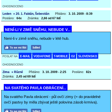
OHODNOCENO
Leden
» 20. 1. Fabián, Šebestián
Přidáno:
3. 10. 2009 - 8:39
Posláno:
64x
Známka:
2,66 od 67 lidí
NENÍ-LI V ZIMĚ SNĚHU, NEBUDE V...
Není-li v zimě sněhu, nebude v létě hub.
E-MAIL
VODAFONE
T-MOBILE
O2
SLOVENSKO
POSLAT NA
OHODNOCENO
Zima
» Různé
Přidáno:
3. 10. 2009 - 2:25
Posláno:
82x
Známka:
2,45 od 69 lidí
NA SVATÉHO PAVLA OBRÁCENÍ...
Na svatého Pavla obrácení - půl ovčí zimy (= do pravidelné
ovčí pastvy by měla zbývat ještě polovina zásob krmiva).