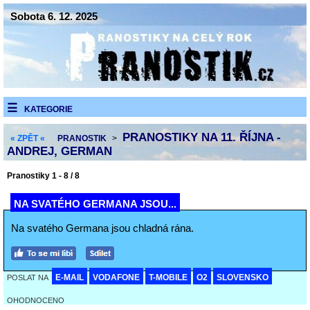
Sobota 6. 12. 2025
KATEGORIE
PRANOSTIKY NA 11. ŘÍJNA -
« ZPĚT «
PRANOSTIK
>
ANDREJ, GERMAN
Pranostiky 1 - 8 / 8
NA SVATÉHO GERMANA JSOU...
Na svatého Germana jsou chladná rána.
E-MAIL
VODAFONE
T-MOBILE
O2
SLOVENSKO
POSLAT NA
OHODNOCENO