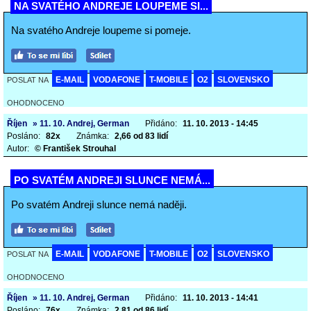
NA SVATÉHO ANDREJE LOUPEME SI...
Na svatého Andreje loupeme si pomeje.
E-MAIL
VODAFONE
T-MOBILE
O2
SLOVENSKO
POSLAT NA
OHODNOCENO
Říjen
» 11. 10. Andrej, German
Přidáno:
11. 10. 2013 - 14:45
Posláno:
82x
Známka:
2,66 od 83 lidí
Autor:
© František Strouhal
PO SVATÉM ANDREJI SLUNCE NEMÁ...
Po svatém Andreji slunce nemá naději.
E-MAIL
VODAFONE
T-MOBILE
O2
SLOVENSKO
POSLAT NA
OHODNOCENO
Říjen
» 11. 10. Andrej, German
Přidáno:
11. 10. 2013 - 14:41
Posláno:
76x
Známka:
2,81 od 86 lidí