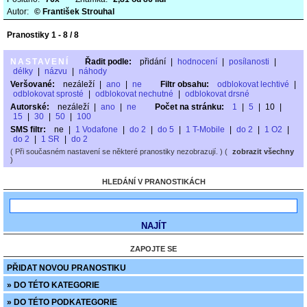
Autor:
© František Strouhal
Pranostiky 1 - 8 / 8
NASTAVENÍ
Řadit podle:
přidání
|
hodnocení
|
posílanosti
|
délky
|
názvu
|
náhody
Veršované:
nezáleží
|
ano
|
ne
Filtr obsahu:
odblokovat lechtivé
|
odblokovat sprosté
|
odblokovat nechutné
|
odblokovat drsné
Autorské:
nezáleží
|
ano
|
ne
Počet na stránku:
1
|
5
|
10
|
15
|
30
|
50
|
100
SMS filtr:
ne
|
1 Vodafone
|
do 2
|
do 5
|
1 T-Mobile
|
do 2
|
1 O2
|
do 2
|
1 SR
|
do 2
( Při současném nastavení se některé pranostiky nezobrazují. ) (
zobrazit všechny
)
HLEDÁNÍ V PRANOSTIKÁCH
ZAPOJTE SE
PŘIDAT NOVOU PRANOSTIKU
» DO TÉTO KATEGORIE
» DO TÉTO PODKATEGORIE