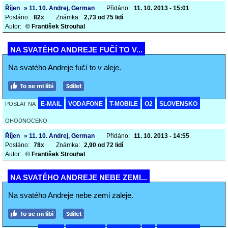
Říjen
» 11. 10. Andrej, German
Přidáno:
11. 10. 2013 - 15:01
Posláno:
82x
Známka:
2,73 od 75 lidí
Autor:
© František Strouhal
NA SVATÉHO ANDREJE FUČÍ TO V...
Na svatého Andreje fučí to v aleje.
E-MAIL
VODAFONE
T-MOBILE
O2
SLOVENSKO
POSLAT NA
OHODNOCENO
Říjen
» 11. 10. Andrej, German
Přidáno:
11. 10. 2013 - 14:55
Posláno:
78x
Známka:
2,90 od 72 lidí
Autor:
© František Strouhal
NA SVATÉHO ANDREJE NEBE ZEMI...
Na svatého Andreje nebe zemi zaleje.