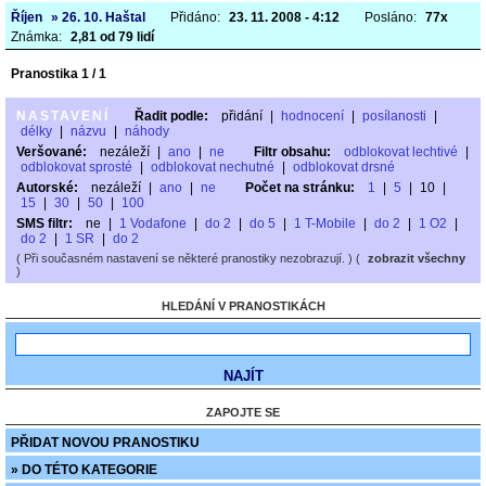
Říjen
» 26. 10. Haštal
Přidáno:
23. 11. 2008 - 4:12
Posláno:
77x
Známka:
2,81 od 79 lidí
Pranostika 1 / 1
NASTAVENÍ
Řadit podle:
přidání
|
hodnocení
|
posílanosti
|
délky
|
názvu
|
náhody
Veršované:
nezáleží
|
ano
|
ne
Filtr obsahu:
odblokovat lechtivé
|
odblokovat sprosté
|
odblokovat nechutné
|
odblokovat drsné
Autorské:
nezáleží
|
ano
|
ne
Počet na stránku:
1
|
5
|
10
|
15
|
30
|
50
|
100
SMS filtr:
ne
|
1 Vodafone
|
do 2
|
do 5
|
1 T-Mobile
|
do 2
|
1 O2
|
do 2
|
1 SR
|
do 2
( Při současném nastavení se některé pranostiky nezobrazují. ) (
zobrazit všechny
)
HLEDÁNÍ V PRANOSTIKÁCH
ZAPOJTE SE
PŘIDAT NOVOU PRANOSTIKU
» DO TÉTO KATEGORIE