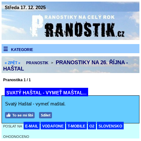
Středa 17. 12. 2025
KATEGORIE
PRANOSTIKY NA 26. ŘÍJNA -
« ZPĚT «
PRANOSTIK
>
HAŠTAL
Pranostika 1 / 1
SVATÝ HAŠTAL - VYMEŤ MAŠTAL...
Svatý Haštal - vymeť maštal.
E-MAIL
VODAFONE
T-MOBILE
O2
SLOVENSKO
POSLAT NA
OHODNOCENO