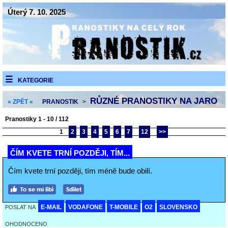
Úterý 7. 10. 2025
KATEGORIE
RŮZNÉ PRANOSTIKY NA JARO
« ZPĚT «
PRANOSTIK
>
Pranostiky 1 - 10 / 112
1
2
3
4
5
6
7
12
>>
ČÍM KVETE TRNÍ POZDĚJI, TÍM...
Čím kvete trní později, tím méně bude obilí.
E-MAIL
VODAFONE
T-MOBILE
O2
SLOVENSKO
POSLAT NA
OHODNOCENO