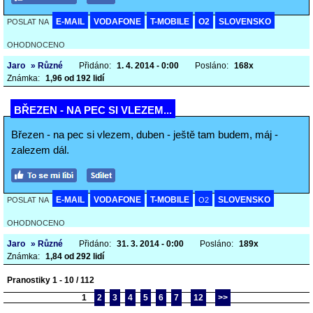
E-MAIL
VODAFONE
T-MOBILE
O2
SLOVENSKO
POSLAT NA
OHODNOCENO
Jaro
» Různé
Přidáno:
1. 4. 2014 - 0:00
Posláno:
168x
Známka:
1,96 od 192 lidí
BŘEZEN - NA PEC SI VLEZEM...
Březen - na pec si vlezem, duben - ještě tam budem, máj -
zalezem dál.
E-MAIL
VODAFONE
T-MOBILE
SLOVENSKO
POSLAT NA
O2
OHODNOCENO
Jaro
» Různé
Přidáno:
31. 3. 2014 - 0:00
Posláno:
189x
Známka:
1,84 od 292 lidí
Pranostiky 1 - 10 / 112
1
2
3
4
5
6
7
12
>>