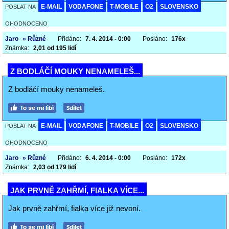
E-MAIL
VODAFONE
T-MOBILE
O2
SLOVENSKO
POSLAT NA
OHODNOCENO
Jaro
» Různé
Přidáno:
7. 4. 2014 - 0:00
Posláno:
176x
Známka:
2,01 od 195 lidí
Z BODLÁČÍ MOUKY NENAMELEŠ...
Z bodláčí mouky nenameleš.
E-MAIL
VODAFONE
T-MOBILE
O2
SLOVENSKO
POSLAT NA
OHODNOCENO
Jaro
» Různé
Přidáno:
6. 4. 2014 - 0:00
Posláno:
172x
Známka:
2,03 od 179 lidí
JAK PRVNĚ ZAHŘMÍ, FIALKA VÍCE...
Jak prvně zahřmí, fialka více již nevoní.