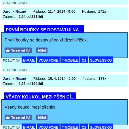
OHODNOCENO
Jaro
» Různé
Přidáno:
11. 4. 2014 - 0:00
Posláno:
171x
Známka:
1,94 od 281 lidí
PRVNÍ BOUŘKY SE DOSTAVUJÍ NA...
První bouřky se dostavují na křídlech jiřiček.
E-MAIL
VODAFONE
T-MOBILE
O2
SLOVENSKO
POSLAT NA
OHODNOCENO
Jaro
» Různé
Přidáno:
10. 4. 2014 - 0:00
Posláno:
177x
Známka:
1,93 od 194 lidí
VŠADY KOUKOL MEZI PŠENICÍ...
Všady koukol mezi pšenicí.
E-MAIL
VODAFONE
T-MOBILE
O2
SLOVENSKO
POSLAT NA