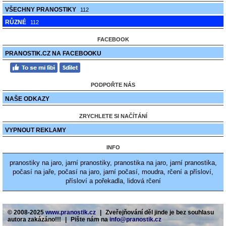
VŠECHNY PRANOSTIKY
112
RŮZNÉ
112
FACEBOOK
PRANOSTIK.CZ NA FACEBOOKU
PODPOŘTE NÁS
NAŠE ODKAZY
ZRYCHLETE SI NAČÍTÁNÍ
VYPNOUT REKLAMY
INFO
pranostiky na jaro, jarní pranostiky, pranostika na jaro, jarní pranostika,
počasí na jaře, počasí na jaro, jarní počasí, moudra, rčení a přísloví,
přísloví a pořekadla, lidová rčení
© 2008-2025
www.pranostik.cz
|
Zveřejňování děl jinde je bez souhlasu
autora zakázáno!!!
|
Pište nám na
info@pranostik.cz