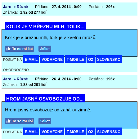
Jaro
» Různé
Přidáno:
27. 4. 2014 - 0:00
Posláno:
206x
Známka:
1,92 od 277 lidí
KOLIK JE V BŘEZNU MLH, TOLIK...
Kolik je v březnu mlh, tolik je v květnu mrazů.
E-MAIL
VODAFONE
T-MOBILE
O2
SLOVENSKO
POSLAT NA
OHODNOCENO
Jaro
» Různé
Přidáno:
26. 4. 2014 - 0:00
Posláno:
196x
Známka:
1,88 od 201 lidí
HROM JASNÝ OSVOBOZUJE OD...
Hrom jasný osvobozuje od zahálky zimné.
E-MAIL
VODAFONE
T-MOBILE
O2
SLOVENSKO
POSLAT NA