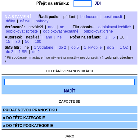
Přejít na stránku:
NASTAVENÍ
Řadit podle:
přidání
|
hodnocení
|
posílanosti
|
délky
|
názvu
|
náhody
Veršované:
nezáleží
|
ano
|
ne
Filtr obsahu:
odblokovat lechtivé
|
odblokovat sprosté
|
odblokovat nechutné
|
odblokovat drsné
Autorské:
nezáleží
|
ano
|
ne
Počet na stránku:
1
|
5
|
10
|
15
|
30
|
50
|
100
SMS filtr:
ne
|
1 Vodafone
|
do 2
|
do 5
|
1 T-Mobile
|
do 2
|
1 O2
|
do 2
|
1 SR
|
do 2
( Při současném nastavení se některé pranostiky nezobrazují. ) (
zobrazit všechny
)
HLEDÁNÍ V PRANOSTIKÁCH
ZAPOJTE SE
PŘIDAT NOVOU PRANOSTIKU
» DO TÉTO KATEGORIE
» DO TÉTO PODKATEGORIE
JARO