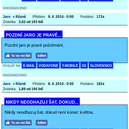
OHODNOCENO
Jaro
» Různé
Přidáno:
9. 4. 2014 - 0:00
Posláno:
172x
Známka:
2,02 od 193 lidí
POZDNÍ JARO JE PRAVÉ...
Pozdní jaro je pravé požehnání.
E-MAIL
VODAFONE
T-MOBILE
O2
SLOVENSKO
POSLAT NA
OHODNOCENO
Jaro
» Různé
Přidáno:
8. 4. 2014 - 0:00
Posláno:
182x
Známka:
1,89 od 194 lidí
NIKDY NEODHAZUJ ŠAT, DOKUD...
Nikdy neodhazuj šat, dokud není konec května.