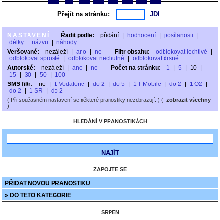
Přejít na stránku:
NASTAVENÍ
Řadit podle:
přidání
|
hodnocení
|
posílanosti
|
délky
|
názvu
|
náhody
Veršované:
nezáleží
|
ano
|
ne
Filtr obsahu:
odblokovat lechtivé
|
odblokovat sprosté
|
odblokovat nechutné
|
odblokovat drsné
Autorské:
nezáleží
|
ano
|
ne
Počet na stránku:
1
|
5
|
10
|
15
|
30
|
50
|
100
SMS filtr:
ne
|
1 Vodafone
|
do 2
|
do 5
|
1 T-Mobile
|
do 2
|
1 O2
|
do 2
|
1 SR
|
do 2
( Při současném nastavení se některé pranostiky nezobrazují. ) (
zobrazit všechny
)
HLEDÁNÍ V PRANOSTIKÁCH
ZAPOJTE SE
PŘIDAT NOVOU PRANOSTIKU
» DO TÉTO KATEGORIE
SRPEN