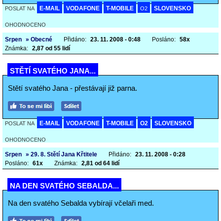
E-MAIL
VODAFONE
T-MOBILE
SLOVENSKO
POSLAT NA
O2
OHODNOCENO
Srpen
» Obecné
Přidáno:
23. 11. 2008 - 0:48
Posláno:
58x
Známka:
2,87 od 55 lidí
STĚTÍ SVATÉHO JANA...
Stětí svatého Jana - přestávají již parna.
E-MAIL
VODAFONE
T-MOBILE
O2
SLOVENSKO
POSLAT NA
OHODNOCENO
Srpen
» 29. 8. Stětí Jana Křtitele
Přidáno:
23. 11. 2008 - 0:28
Posláno:
61x
Známka:
2,81 od 64 lidí
NA DEN SVATÉHO SEBALDA...
Na den svatého Sebalda vybírají včelaři med.