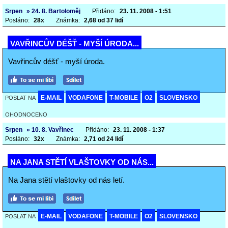
Srpen
» 24. 8. Bartoloměj
Přidáno:
23. 11. 2008 - 1:51
Posláno:
28x
Známka:
2,68 od 37 lidí
VAVŘINCŮV DÉŠŤ - MYŠÍ ÚRODA...
Vavřincův déšť - myší úroda.
E-MAIL
VODAFONE
T-MOBILE
O2
SLOVENSKO
POSLAT NA
OHODNOCENO
Srpen
» 10. 8. Vavřinec
Přidáno:
23. 11. 2008 - 1:37
Posláno:
32x
Známka:
2,71 od 24 lidí
NA JANA STĚTÍ VLAŠTOVKY OD NÁS...
Na Jana stětí vlaštovky od nás letí.
E-MAIL
VODAFONE
T-MOBILE
O2
SLOVENSKO
POSLAT NA