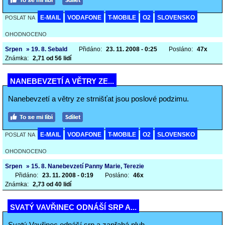
E-MAIL
VODAFONE
T-MOBILE
O2
SLOVENSKO
POSLAT NA
OHODNOCENO
Srpen
» 19. 8. Sebald
Přidáno:
23. 11. 2008 - 0:25
Posláno:
47x
Známka:
2,71 od 56 lidí
NANEBEVZETÍ A VĚTRY ZE...
Nanebevzetí a větry ze strnišťat jsou poslové podzimu.
E-MAIL
VODAFONE
T-MOBILE
O2
SLOVENSKO
POSLAT NA
OHODNOCENO
Srpen
» 15. 8. Nanebevzetí Panny Marie, Terezie
Přidáno:
23. 11. 2008 - 0:19
Posláno:
46x
Známka:
2,73 od 40 lidí
SVATÝ VAVŘINEC ODNÁŠÍ SRP A...
Svatý Vavřinec odnáší srp a zapřahá pluh.