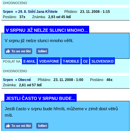
OHODNOCENO
Srpen
» 29. 8. Stětí Jana Křtitele
Přidáno:
23. 11. 2008 - 1:15
Posláno:
37x
Známka:
2,93 od 45 lidí
V SRPNU JIŽ NELZE SLUNCI MNOHO...
V srpnu již nelze slunci mnoho věřit.
E-MAIL
VODAFONE
T-MOBILE
O2
SLOVENSKO
POSLAT NA
OHODNOCENO
Srpen
» Obecné
Přidáno:
23. 11. 2008 - 1:00
Posláno:
46x
Známka:
2,61 od 57 lidí
JESTLI ČASTO V SRPNU BUDE...
Jestli často v srpnu bude hřmíti, můžeme v zimě dost větrů
míti.