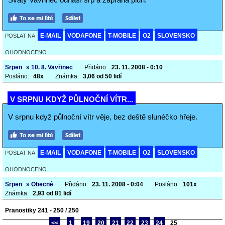
E-MAIL
VODAFONE
T-MOBILE
O2
SLOVENSKO
POSLAT NA
OHODNOCENO
Srpen
» 10. 8. Vavřinec
Přidáno:
23. 11. 2008 - 0:10
Posláno:
48x
Známka:
3,06 od 50 lidí
V SRPNU KDYŽ PŮLNOČNÍ VÍTR...
V srpnu když půlnoční vítr věje, bez deště slunéčko hřeje.
E-MAIL
VODAFONE
T-MOBILE
O2
SLOVENSKO
POSLAT NA
OHODNOCENO
Srpen
» Obecné
Přidáno:
23. 11. 2008 - 0:04
Posláno:
101x
Známka:
2,93 od 81 lidí
Pranostiky 241 - 250 / 250
<<
1
19
20
21
22
23
24
25