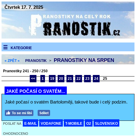
Čtvrtek 17. 7. 2025
KATEGORIE
PRANOSTIKY NA SRPEN
« ZPĚT «
PRANOSTIK
>
Pranostiky 241 - 250 / 250
<<
1
19
20
21
22
23
24
25
JAKÉ POČASÍ O SVATÉM...
Jaké počasí o svatém Bartoloměji, takové bude i celý podzim.
E-MAIL
VODAFONE
T-MOBILE
O2
SLOVENSKO
POSLAT NA
OHODNOCENO