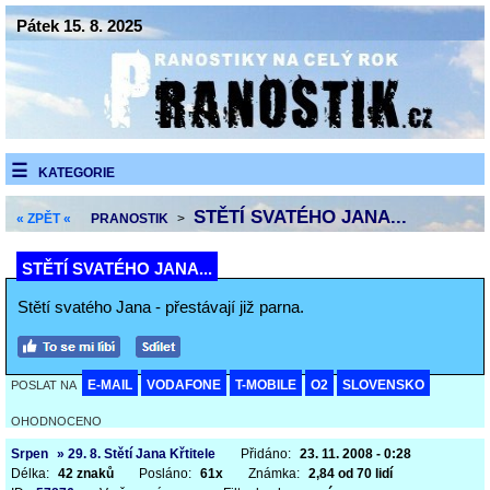
Pátek 15. 8. 2025
KATEGORIE
STĚTÍ SVATÉHO JANA...
« ZPĚT «
PRANOSTIK
>
STĚTÍ SVATÉHO JANA...
Stětí svatého Jana - přestávají již parna.
E-MAIL
VODAFONE
T-MOBILE
O2
SLOVENSKO
POSLAT NA
OHODNOCENO
Srpen
» 29. 8. Stětí Jana Křtitele
Přidáno:
23. 11. 2008 - 0:28
Délka:
42 znaků
Posláno:
61x
Známka:
2,84 od 70 lidí