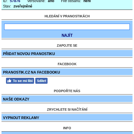
ID:
57876
Veršované:
ano
Filtr obsahu:
není
Stav:
zveřejněné
HLEDÁNÍ V PRANOSTIKÁCH
ZAPOJTE SE
PŘIDAT NOVOU PRANOSTIKU
FACEBOOK
PRANOSTIK.CZ NA FACEBOOKU
PODPOŘTE NÁS
NAŠE ODKAZY
ZRYCHLETE SI NAČÍTÁNÍ
VYPNOUT REKLAMY
INFO