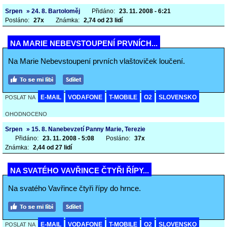
Srpen
» 24. 8. Bartoloměj
Přidáno:
23. 11. 2008 - 6:21
Posláno:
27x
Známka:
2,74 od 23 lidí
NA MARIE NEBEVSTOUPENÍ PRVNÍCH...
Na Marie Nebevstoupení prvních vlaštoviček loučení.
E-MAIL
VODAFONE
T-MOBILE
O2
SLOVENSKO
POSLAT NA
OHODNOCENO
Srpen
» 15. 8. Nanebevzetí Panny Marie, Terezie
Přidáno:
23. 11. 2008 - 5:08
Posláno:
37x
Známka:
2,44 od 27 lidí
NA SVATÉHO VAVŘINCE ČTYŘI ŘÍPY...
Na svatého Vavřince čtyři řípy do hrnce.
E-MAIL
VODAFONE
T-MOBILE
O2
SLOVENSKO
POSLAT NA