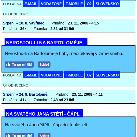
E-MAIL
VODAFONE
T-MOBILE
O2
SLOVENSKO
POSLAT NA
OHODNOCENO
Srpen
» 10. 8. Vavřinec
Přidáno:
23. 11. 2008 - 4:15
Posláno:
36x
Známka:
2,81 od 31 lidí
NEROSTOU-LI NA BARTOLOMĚJE...
Nerostou-li na Bartoloměje hřiby, neočekávej v zimě sněhu.
E-MAIL
VODAFONE
T-MOBILE
O2
SLOVENSKO
POSLAT NA
OHODNOCENO
Srpen
» 24. 8. Bartoloměj
Přidáno:
23. 11. 2008 - 4:11
Posláno:
41x
Známka:
2,48 od 23 lidí
NA SVATÉHO JANA STĚTÍ - ČÁPI...
Na svatého Jana Stětí - čápi do Teplic letí.