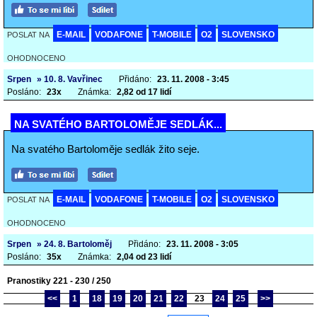
E-MAIL
VODAFONE
T-MOBILE
O2
SLOVENSKO
POSLAT NA
OHODNOCENO
Srpen
» 10. 8. Vavřinec
Přidáno:
23. 11. 2008 - 3:45
Posláno:
23x
Známka:
2,82 od 17 lidí
NA SVATÉHO BARTOLOMĚJE SEDLÁK...
Na svatého Bartoloměje sedlák žito seje.
E-MAIL
VODAFONE
T-MOBILE
O2
SLOVENSKO
POSLAT NA
OHODNOCENO
Srpen
» 24. 8. Bartoloměj
Přidáno:
23. 11. 2008 - 3:05
Posláno:
35x
Známka:
2,04 od 23 lidí
Pranostiky 221 - 230 / 250
<<
1
18
19
20
21
22
23
24
25
>>