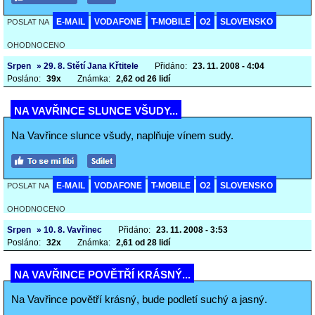
E-MAIL
VODAFONE
T-MOBILE
O2
SLOVENSKO
POSLAT NA
OHODNOCENO
Srpen
» 29. 8. Stětí Jana Křtitele
Přidáno:
23. 11. 2008 - 4:04
Posláno:
39x
Známka:
2,62 od 26 lidí
NA VAVŘINCE SLUNCE VŠUDY...
Na Vavřince slunce všudy, naplňuje vínem sudy.
E-MAIL
VODAFONE
T-MOBILE
O2
SLOVENSKO
POSLAT NA
OHODNOCENO
Srpen
» 10. 8. Vavřinec
Přidáno:
23. 11. 2008 - 3:53
Posláno:
32x
Známka:
2,61 od 28 lidí
NA VAVŘINCE POVĚTŘÍ KRÁSNÝ...
Na Vavřince povětří krásný, bude podletí suchý a jasný.