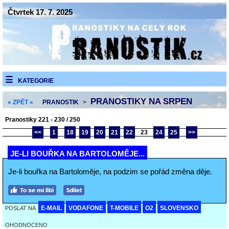
Čtvrtek 17. 7. 2025
KATEGORIE
PRANOSTIKY NA SRPEN
« ZPĚT «
PRANOSTIK
>
Pranostiky 221 - 230 / 250
<<
1
18
19
20
21
22
23
24
25
>>
JE-LI BOUŘKA NA BARTOLOMĚJE...
Je-li bouřka na Bartoloměje, na podzim se pořád změna děje.
E-MAIL
VODAFONE
T-MOBILE
O2
SLOVENSKO
POSLAT NA
OHODNOCENO