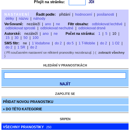
Přejít na stránku:
NASTAVENÍ
Řadit podle:
přidání
|
hodnocení
|
posílanosti
|
délky
|
názvu
|
náhody
Veršované:
nezáleží
|
ano
|
ne
Filtr obsahu:
odblokovat lechtivé
|
odblokovat sprosté
|
odblokovat nechutné
|
odblokovat drsné
Autorské:
nezáleží
|
ano
|
ne
Počet na stránku:
1
|
5
|
10
|
15
|
30
|
50
|
100
SMS filtr:
ne
|
1 Vodafone
|
do 2
|
do 5
|
1 T-Mobile
|
do 2
|
1 O2
|
do 2
|
1 SR
|
do 2
( Při současném nastavení se některé pranostiky nezobrazují. ) (
zobrazit všechny
)
HLEDÁNÍ V PRANOSTIKÁCH
ZAPOJTE SE
PŘIDAT NOVOU PRANOSTIKU
» DO TÉTO KATEGORIE
SRPEN
VŠECHNY PRANOSTIKY
250