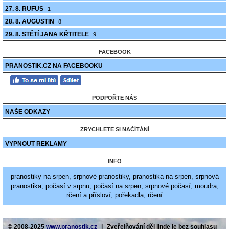
27. 8. RUFUS
1
28. 8. AUGUSTIN
8
29. 8. STĚTÍ JANA KŘTITELE
9
FACEBOOK
PRANOSTIK.CZ NA FACEBOOKU
PODPOŘTE NÁS
NAŠE ODKAZY
ZRYCHLETE SI NAČÍTÁNÍ
VYPNOUT REKLAMY
INFO
pranostiky na srpen, srpnové pranostiky, pranostika na srpen, srpnová
pranostika, počasí v srpnu, počasí na srpen, srpnové počasí, moudra,
rčení a přísloví, pořekadla, rčení
© 2008-2025
www.pranostik.cz
|
Zveřejňování děl jinde je bez souhlasu