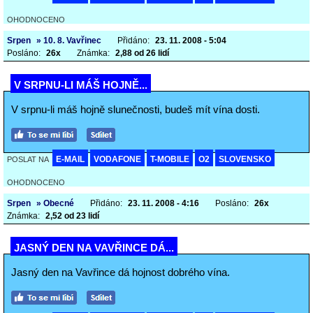
OHODNOCENO
Srpen
» 10. 8. Vavřinec
Přidáno:
23. 11. 2008 - 5:04
Posláno:
26x
Známka:
2,88 od 26 lidí
V SRPNU-LI MÁŠ HOJNĚ...
V srpnu-li máš hojně slunečnosti, budeš mít vína dosti.
E-MAIL
VODAFONE
T-MOBILE
O2
SLOVENSKO
POSLAT NA
OHODNOCENO
Srpen
» Obecné
Přidáno:
23. 11. 2008 - 4:16
Posláno:
26x
Známka:
2,52 od 23 lidí
JASNÝ DEN NA VAVŘINCE DÁ...
Jasný den na Vavřince dá hojnost dobrého vína.