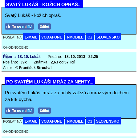
SVATÝ LUKÁŠ - KOŽICH OPRAŠ...
Svatý Lukáš - kožich opraš.
E-MAIL
VODAFONE
T-MOBILE
O2
SLOVENSKO
POSLAT NA
OHODNOCENO
Říjen
» 18. 10. Lukáš
Přidáno:
18. 10. 2013 - 22:25
Posláno:
39x
Známka:
2,63 od 57 lidí
Autor:
© František Strouhal
PO SVATÉM LUKÁŠI MRÁZ ZA NEHTY...
Po svatém Lukáši mráz za nehty zalézá a mrazivým dechem
za krk dýchá.
E-MAIL
VODAFONE
T-MOBILE
SLOVENSKO
POSLAT NA
O2
OHODNOCENO