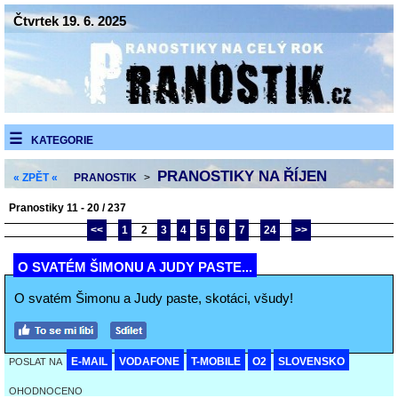
Čtvrtek 19. 6. 2025
KATEGORIE
PRANOSTIKY NA ŘÍJEN
« ZPĚT «
PRANOSTIK
>
Pranostiky 11 - 20 / 237
<<
1
2
3
4
5
6
7
24
>>
O SVATÉM ŠIMONU A JUDY PASTE...
O svatém Šimonu a Judy paste, skotáci, všudy!
E-MAIL
VODAFONE
T-MOBILE
O2
SLOVENSKO
POSLAT NA
OHODNOCENO