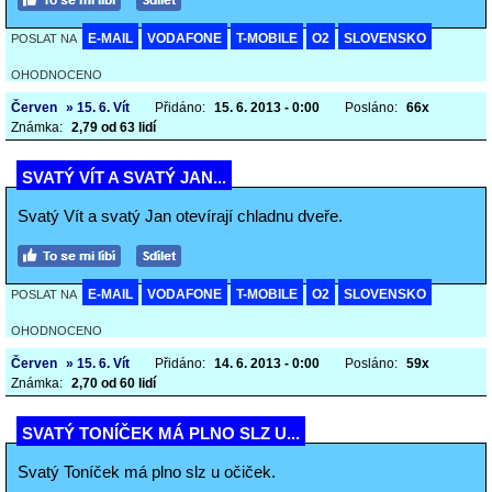
E-MAIL
VODAFONE
T-MOBILE
O2
SLOVENSKO
POSLAT NA
OHODNOCENO
Červen
» 15. 6. Vít
Přidáno:
15. 6. 2013 - 0:00
Posláno:
66x
Známka:
2,79 od 63 lidí
SVATÝ VÍT A SVATÝ JAN...
Svatý Vít a svatý Jan otevírají chladnu dveře.
E-MAIL
VODAFONE
T-MOBILE
O2
SLOVENSKO
POSLAT NA
OHODNOCENO
Červen
» 15. 6. Vít
Přidáno:
14. 6. 2013 - 0:00
Posláno:
59x
Známka:
2,70 od 60 lidí
SVATÝ TONÍČEK MÁ PLNO SLZ U...
Svatý Toníček má plno slz u očiček.