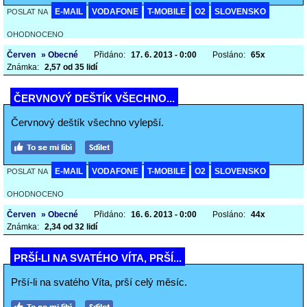
E-MAIL
VODAFONE
T-MOBILE
O2
SLOVENSKO
POSLAT NA
OHODNOCENO
Červen
» Obecné
Přidáno:
17. 6. 2013 - 0:00
Posláno:
65x
Známka:
2,57 od 35 lidí
ČERVNOVÝ DEŠTÍK VŠECHNO...
Červnový deštík všechno vylepší.
E-MAIL
VODAFONE
T-MOBILE
O2
SLOVENSKO
POSLAT NA
OHODNOCENO
Červen
» Obecné
Přidáno:
16. 6. 2013 - 0:00
Posláno:
44x
Známka:
2,34 od 32 lidí
PRŠÍ-LI NA SVATÉHO VÍTA, PRŠÍ...
Prší-li na svatého Víta, prší celý měsíc.