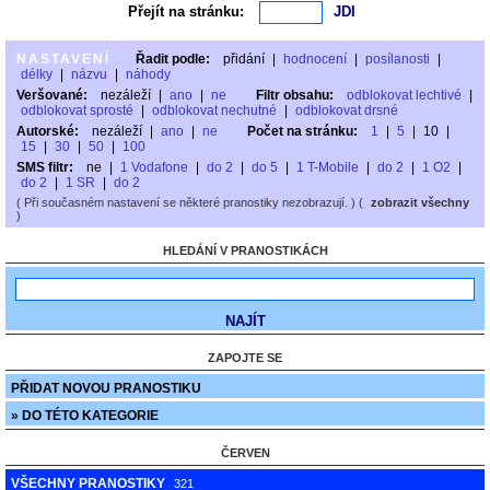
Přejít na stránku:
NASTAVENÍ
Řadit podle:
přidání
|
hodnocení
|
posílanosti
|
délky
|
názvu
|
náhody
Veršované:
nezáleží
|
ano
|
ne
Filtr obsahu:
odblokovat lechtivé
|
odblokovat sprosté
|
odblokovat nechutné
|
odblokovat drsné
Autorské:
nezáleží
|
ano
|
ne
Počet na stránku:
1
|
5
|
10
|
15
|
30
|
50
|
100
SMS filtr:
ne
|
1 Vodafone
|
do 2
|
do 5
|
1 T-Mobile
|
do 2
|
1 O2
|
do 2
|
1 SR
|
do 2
( Při současném nastavení se některé pranostiky nezobrazují. ) (
zobrazit všechny
)
HLEDÁNÍ V PRANOSTIKÁCH
ZAPOJTE SE
PŘIDAT NOVOU PRANOSTIKU
» DO TÉTO KATEGORIE
ČERVEN
VŠECHNY PRANOSTIKY
321