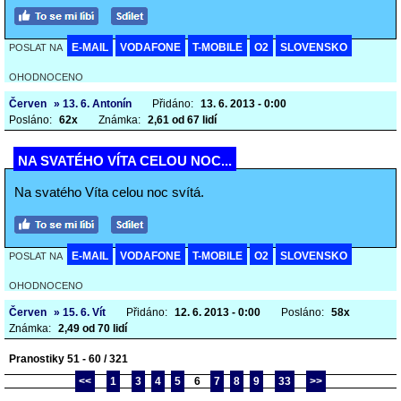
E-MAIL
VODAFONE
T-MOBILE
O2
SLOVENSKO
POSLAT NA
OHODNOCENO
Červen
» 13. 6. Antonín
Přidáno:
13. 6. 2013 - 0:00
Posláno:
62x
Známka:
2,61 od 67 lidí
NA SVATÉHO VÍTA CELOU NOC...
Na svatého Víta celou noc svítá.
E-MAIL
VODAFONE
T-MOBILE
O2
SLOVENSKO
POSLAT NA
OHODNOCENO
Červen
» 15. 6. Vít
Přidáno:
12. 6. 2013 - 0:00
Posláno:
58x
Známka:
2,49 od 70 lidí
Pranostiky 51 - 60 / 321
<<
1
3
4
5
6
7
8
9
33
>>