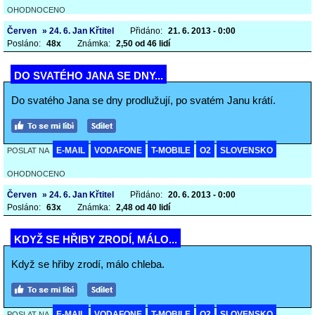
OHODNOCENO
Červen
» 24. 6. Jan Křtitel
Přidáno:
21. 6. 2013 - 0:00
Posláno:
48x
Známka:
2,50 od 46 lidí
DO SVATÉHO JANA SE DNY...
Do svatého Jana se dny prodlužují, po svatém Janu krátí.
E-MAIL
VODAFONE
T-MOBILE
O2
SLOVENSKO
POSLAT NA
OHODNOCENO
Červen
» 24. 6. Jan Křtitel
Přidáno:
20. 6. 2013 - 0:00
Posláno:
63x
Známka:
2,48 od 40 lidí
KDYŽ SE HŘIBY ZRODÍ, MÁLO...
Když se hřiby zrodí, málo chleba.
E-MAIL
VODAFONE
T-MOBILE
O2
SLOVENSKO
POSLAT NA