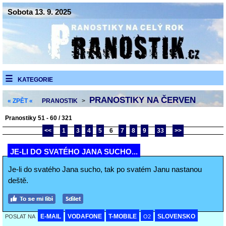
Sobota 13. 9. 2025
KATEGORIE
PRANOSTIKY NA ČERVEN
« ZPĚT «
PRANOSTIK
>
Pranostiky 51 - 60 / 321
<<
1
3
4
5
6
7
8
9
33
>>
JE-LI DO SVATÉHO JANA SUCHO...
Je-li do svatého Jana sucho, tak po svatém Janu nastanou
deště.
E-MAIL
VODAFONE
T-MOBILE
SLOVENSKO
POSLAT NA
O2