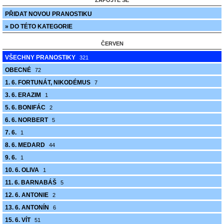
ZAPOJTE SE
PŘIDAT NOVOU PRANOSTIKU
» DO TÉTO KATEGORIE
ČERVEN
VŠECHNY PRANOSTIKY
321
OBECNÉ
72
1. 6. FORTUNÁT, NIKODÉMUS
7
3. 6. ERAZIM
1
5. 6. BONIFÁC
2
6. 6. NORBERT
5
7. 6.
1
8. 6. MEDARD
44
9. 6.
1
10. 6. OLIVA
1
11. 6. BARNABÁŠ
5
12. 6. ANTONIE
2
13. 6. ANTONÍN
6
15. 6. VÍT
51