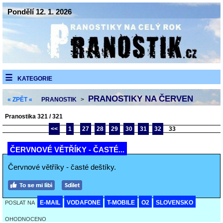
Pondělí 12. 1. 2026
KATEGORIE
PRANOSTIKY NA ČERVEN
« ZPĚT «
PRANOSTIK
>
Pranostika 321 / 321
<<
1
27
28
29
30
31
32
33
ČERVNOVÉ VĚTŘÍKY - ČASTÉ...
Červnové větříky - časté deštíky.
E-MAIL
VODAFONE
T-MOBILE
O2
SLOVENSKO
POSLAT NA
OHODNOCENO