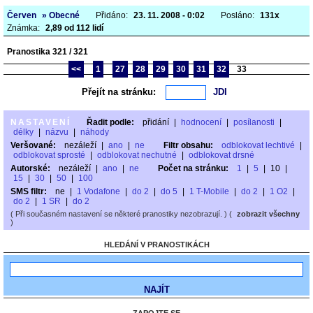
Červen
» Obecné
Přidáno:
23. 11. 2008 - 0:02
Posláno:
131x
Známka:
2,89 od 112 lidí
Pranostika 321 / 321
<<
1
27
28
29
30
31
32
33
Přejít na stránku:
NASTAVENÍ
Řadit podle:
přidání
|
hodnocení
|
posílanosti
|
délky
|
názvu
|
náhody
Veršované:
nezáleží
|
ano
|
ne
Filtr obsahu:
odblokovat lechtivé
|
odblokovat sprosté
|
odblokovat nechutné
|
odblokovat drsné
Autorské:
nezáleží
|
ano
|
ne
Počet na stránku:
1
|
5
|
10
|
15
|
30
|
50
|
100
SMS filtr:
ne
|
1 Vodafone
|
do 2
|
do 5
|
1 T-Mobile
|
do 2
|
1 O2
|
do 2
|
1 SR
|
do 2
( Při současném nastavení se některé pranostiky nezobrazují. ) (
zobrazit všechny
)
HLEDÁNÍ V PRANOSTIKÁCH