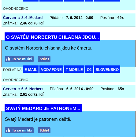
OHODNOCENO
Červen
» 8. 6. Medard
Přidáno:
7. 6. 2014 - 0:00
Posláno:
69x
Známka:
2,46 od 78 lidí
O SVATÉM NORBERTU CHLADNA JDOU...
O svatém Norbertu chladna jdou ke čmertu.
E-MAIL
VODAFONE
T-MOBILE
O2
SLOVENSKO
POSLAT NA
OHODNOCENO
Červen
» 6. 6. Norbert
Přidáno:
6. 6. 2014 - 0:00
Posláno:
65x
Známka:
2,61 od 72 lidí
SVATÝ MEDARD JE PATRONEM...
Svatý Medard je patronem deště.