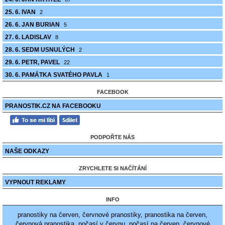
25. 6. IVAN
2
26. 6. JAN BURIAN
5
27. 6. LADISLAV
8
28. 6. SEDM USNULÝCH
2
29. 6. PETR, PAVEL
22
30. 6. PAMÁTKA SVATÉHO PAVLA
1
FACEBOOK
PRANOSTIK.CZ NA FACEBOOKU
PODPOŘTE NÁS
NAŠE ODKAZY
ZRYCHLETE SI NAČÍTÁNÍ
VYPNOUT REKLAMY
INFO
pranostiky na červen, červnové pranostiky, pranostika na červen,
červnová pranostika, počasí v červnu, počasí na červen, červnové