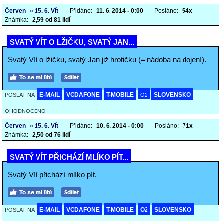
Červen
» 15. 6. Vít
Přidáno:
11. 6. 2014 - 0:00
Posláno:
54x
Známka:
2,59 od 81 lidí
SVATÝ VÍT O LŽIČKU, SVATÝ JAN...
Svatý Vít o lžičku, svatý Jan již hrotičku (= nádoba na dojení).
E-MAIL
VODAFONE
T-MOBILE
SLOVENSKO
POSLAT NA
O2
OHODNOCENO
Červen
» 15. 6. Vít
Přidáno:
10. 6. 2014 - 0:00
Posláno:
71x
Známka:
2,50 od 76 lidí
SVATÝ VÍT PŘICHÁZÍ MLÍKO PÍT...
Svatý Vít přichází mlíko pít.
E-MAIL
VODAFONE
T-MOBILE
O2
SLOVENSKO
POSLAT NA