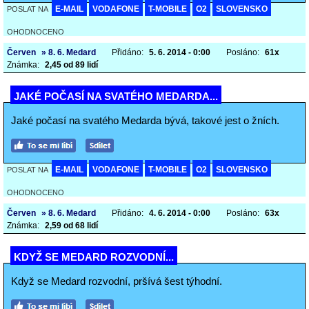
E-MAIL
VODAFONE
T-MOBILE
O2
SLOVENSKO
POSLAT NA
OHODNOCENO
Červen
» 8. 6. Medard
Přidáno:
5. 6. 2014 - 0:00
Posláno:
61x
Známka:
2,45 od 89 lidí
JAKÉ POČASÍ NA SVATÉHO MEDARDA...
Jaké počasí na svatého Medarda bývá, takové jest o žních.
E-MAIL
VODAFONE
T-MOBILE
O2
SLOVENSKO
POSLAT NA
OHODNOCENO
Červen
» 8. 6. Medard
Přidáno:
4. 6. 2014 - 0:00
Posláno:
63x
Známka:
2,59 od 68 lidí
KDYŽ SE MEDARD ROZVODNÍ...
Když se Medard rozvodní, pršívá šest týhodní.