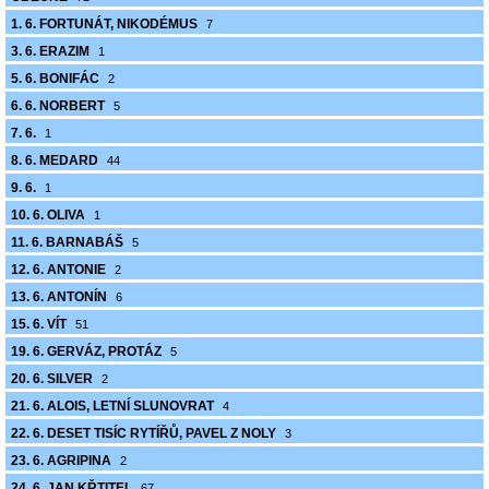
1. 6. FORTUNÁT, NIKODÉMUS
7
3. 6. ERAZIM
1
5. 6. BONIFÁC
2
6. 6. NORBERT
5
7. 6.
1
8. 6. MEDARD
44
9. 6.
1
10. 6. OLIVA
1
11. 6. BARNABÁŠ
5
12. 6. ANTONIE
2
13. 6. ANTONÍN
6
15. 6. VÍT
51
19. 6. GERVÁZ, PROTÁZ
5
20. 6. SILVER
2
21. 6. ALOIS, LETNÍ SLUNOVRAT
4
22. 6. DESET TISÍC RYTÍŘŮ, PAVEL Z NOLY
3
23. 6. AGRIPINA
2
24. 6. JAN KŘTITEL
67