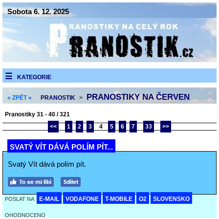
Sobota 6. 12. 2025
KATEGORIE
PRANOSTIKY NA ČERVEN
« ZPĚT «
PRANOSTIK
>
Pranostiky 31 - 40 / 321
<<
1
2
3
4
5
6
7
33
>>
SVATÝ VÍT DÁVÁ POLÍM PÍT...
Svatý Vít dává polím pít.
E-MAIL
VODAFONE
T-MOBILE
O2
SLOVENSKO
POSLAT NA
OHODNOCENO