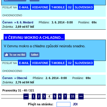
E-MAIL
VODAFONE
T-MOBILE
O2
SLOVENSKO
POSLAT NA
OHODNOCENO
Červen
» 8. 6. Medard
Přidáno:
3. 6. 2014 - 0:00
Posláno:
69x
Známka:
2,69 od 67 lidí
V ČERVNU MOKRO A CHLADNO...
V červnu mokro a chladno způsobí neúrodu snadno.
E-MAIL
VODAFONE
T-MOBILE
O2
SLOVENSKO
POSLAT NA
OHODNOCENO
Červen
» Obecné
Přidáno:
2. 6. 2014 - 0:00
Posláno:
69x
Známka:
2,76 od 84 lidí
Pranostiky 31 - 40 / 321
<<
1
2
3
4
5
6
7
33
>>
Přejít na stránku: