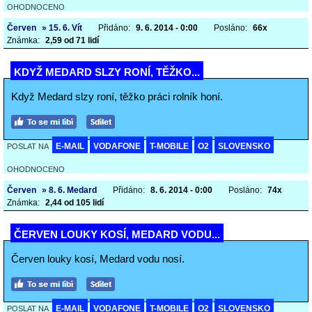
OHODNOCENO
Červen
» 15. 6. Vít
Přidáno:
9. 6. 2014 - 0:00
Posláno:
66x
Známka:
2,59 od 71 lidí
KDYŽ MEDARD SLZY RONÍ, TĚŽKO...
Když Medard slzy roní, těžko práci rolník honí.
E-MAIL
VODAFONE
T-MOBILE
O2
SLOVENSKO
POSLAT NA
OHODNOCENO
Červen
» 8. 6. Medard
Přidáno:
8. 6. 2014 - 0:00
Posláno:
74x
Známka:
2,44 od 105 lidí
ČERVEN LOUKY KOSÍ, MEDARD VODU...
Červen louky kosí, Medard vodu nosí.
E-MAIL
VODAFONE
T-MOBILE
O2
SLOVENSKO
POSLAT NA