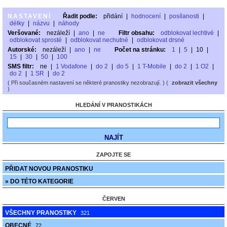
NASTAVENÍ
Řadit podle:
přidání
|
hodnocení
|
posílanosti
|
délky
|
názvu
|
náhody
Veršované:
nezáleží
|
ano
|
ne
Filtr obsahu:
odblokovat lechtivé
|
odblokovat sprosté
|
odblokovat nechutné
|
odblokovat drsné
Autorské:
nezáleží
|
ano
|
ne
Počet na stránku:
1
|
5
|
10
|
15
|
30
|
50
|
100
SMS filtr:
ne
|
1 Vodafone
|
do 2
|
do 5
|
1 T-Mobile
|
do 2
|
1 O2
|
do 2
|
1 SR
|
do 2
( Při současném nastavení se některé pranostiky nezobrazují. ) (
zobrazit všechny
)
HLEDÁNÍ V PRANOSTIKÁCH
ZAPOJTE SE
PŘIDAT NOVOU PRANOSTIKU
» DO TÉTO KATEGORIE
ČERVEN
VŠECHNY PRANOSTIKY
321
OBECNÉ
72