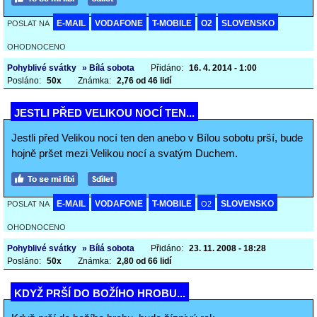
E-MAIL
VODAFONE
T-MOBILE
O2
SLOVENSKO
POSLAT NA
OHODNOCENO
Pohyblivé svátky
» Bílá sobota
Přidáno:
16. 4. 2014 - 1:00
Posláno:
50x
Známka:
2,76 od 46 lidí
JESTLI PŘED VELIKOU NOCÍ TEN...
Jestli před Velikou nocí ten den anebo v Bílou sobotu prší, bude
hojně pršet mezi Velikou nocí a svatým Duchem.
E-MAIL
VODAFONE
T-MOBILE
SLOVENSKO
POSLAT NA
O2
OHODNOCENO
Pohyblivé svátky
» Bílá sobota
Přidáno:
23. 11. 2008 - 18:28
Posláno:
50x
Známka:
2,80 od 66 lidí
KDYŽ PRŠÍ DO BOŽÍHO HROBU...