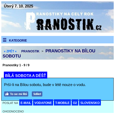
Úterý 7. 10. 2025
KATEGORIE
PRANOSTIKY NA BÍLOU
« ZPĚT «
PRANOSTIK
>
SOBOTU
Pranostiky 1 - 9 / 9
BÍLÁ SOBOTA A DÉŠŤ
Prší-li na Bílou sobotu, bude v létě nouze o vodu.
E-MAIL
VODAFONE
T-MOBILE
O2
SLOVENSKO
POSLAT NA
OHODNOCENO