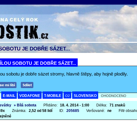
SOBOTU JE DOBŘE SÁZET...
ÍLOU SOBOTU JE DOBŘE SÁZET...
ou sobotu je dobře sázet stromy, hlavně štěpy, aby hojně plodily.
E-MAIL
VODAFONE
T-MOBILE
SLOVENSKO
A
O2
OHODNOCENO
 svátky
» Bílá sobota
Přidáno:
18. 4. 2014 - 1:00
Délka:
71 znaků
49x
Známka:
2,52 od 58 lidí
ID:
205685
Veršované:
ne
Filtr obsah
ejněné