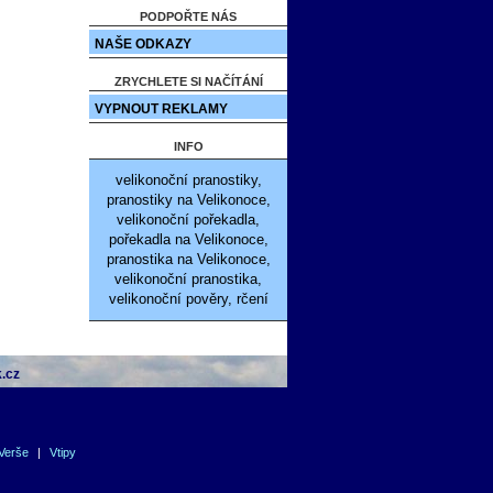
PODPOŘTE NÁS
NAŠE ODKAZY
ZRYCHLETE SI NAČÍTÁNÍ
VYPNOUT REKLAMY
INFO
velikonoční pranostiky,
pranostiky na Velikonoce,
velikonoční pořekadla,
pořekadla na Velikonoce,
pranostika na Velikonoce,
velikonoční pranostika,
velikonoční pověry, rčení
.cz
Verše
|
Vtipy