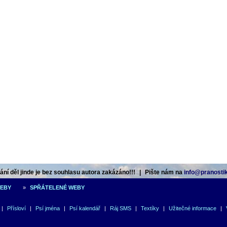
ní děl jinde je bez souhlasu autora zakázáno!!!
|
Pište nám na
info@pranostik
WEBY
»
SPŘÁTELENÉ WEBY
|
Přísloví
|
Psí jména
|
Psí kalendář
|
Ráj SMS
|
Textíky
|
Užitečné informace
|