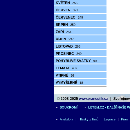
KVĚTEN
256
ČERVEN
321
ČERVENEC
249
SRPEN
250
ZÁŘÍ
254
ŘÍJEN
237
LISTOPAD
268
PROSINEC
249
POHYBLIVÉ SVÁTKY
90
TÉMATA
452
VTIPNÉ
36
VYMYŠLENÉ
18
© 2008-2025
www.pranostik.cz
|
Zveřejňová
»
SOUKROMÍ
»
LETEM.CZ - DALŠÍ NAŠE 
»
Anekdoty
|
Hlášky z filmů
|
Legrace
|
Přání