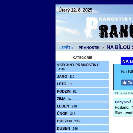
Úterý 12. 8. 2025
NA BÍLOU 
« ZPĚT «
PRANOSTIK
>
KATEGORIE
NA B
VŠECHNY PRANOSTIKY
4107
Na Bíl
JARO
112
LÉTO
93
PODZIM
82
POSLAT N
ZIMA
47
Pohyblivé
LEDEN
298
Posláno:
Stav:
zveř
ÚNOR
313
BŘEZEN
236
DUBEN
246