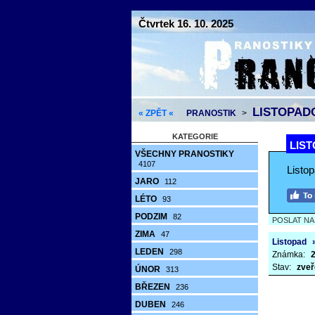
Čtvrtek 16. 10. 2025
LISTOPADO
« ZPĚT «
PRANOSTIK
>
KATEGORIE
LIST
VŠECHNY PRANOSTIKY
4107
Listop
JARO
112
LÉTO
93
PODZIM
82
POSLAT N
ZIMA
47
Listopad
LEDEN
298
Známka:
2
Stav:
zveř
ÚNOR
313
BŘEZEN
236
DUBEN
246