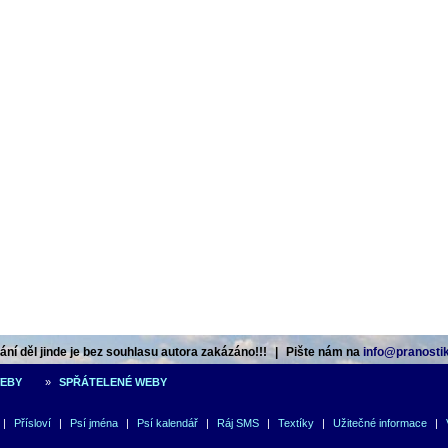
ní děl jinde je bez souhlasu autora zakázáno!!!
|
Pište nám na
info@pranostik
WEBY
»
SPŘÁTELENÉ WEBY
|
Přísloví
|
Psí jména
|
Psí kalendář
|
Ráj SMS
|
Textíky
|
Užitečné informace
|