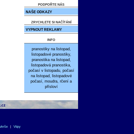
PODPOŘTE NÁS
NAŠE ODKAZY
ZRYCHLETE SI NAČÍTÁNÍ
VYPNOUT REKLAMY
INFO
pranostiky na listopad,
listopadové pranostiky,
pranostika na listopad,
listopadová pranostika,
počasí v listopadu, počasí
na listopad, listopadové
počasí, moudra, rčení a
přísloví
.cz
Verše
|
Vtipy