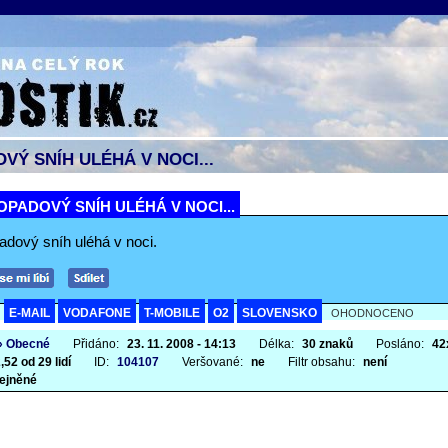
VÝ SNÍH ULÉHÁ V NOCI...
OPADOVÝ SNÍH ULÉHÁ V NOCI...
adový sníh uléhá v noci.
E-MAIL
VODAFONE
T-MOBILE
O2
SLOVENSKO
A
OHODNOCENO
» Obecné
Přidáno:
23. 11. 2008 - 14:13
Délka:
30 znaků
Posláno:
42
,52 od 29 lidí
ID:
104107
Veršované:
ne
Filtr obsahu:
není
ejněné