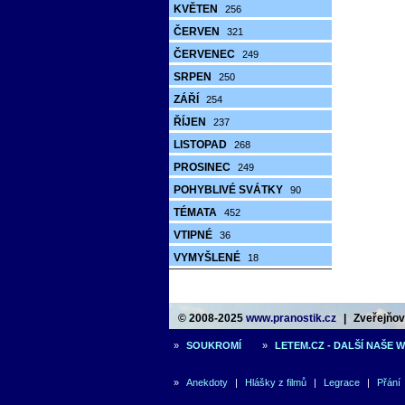
KVĚTEN
256
ČERVEN
321
ČERVENEC
249
SRPEN
250
ZÁŘÍ
254
ŘÍJEN
237
LISTOPAD
268
PROSINEC
249
POHYBLIVÉ SVÁTKY
90
TÉMATA
452
VTIPNÉ
36
VYMYŠLENÉ
18
© 2008-2025
www.pranostik.cz
|
Zveřejňová
»
SOUKROMÍ
»
LETEM.CZ - DALŠÍ NAŠE 
»
Anekdoty
|
Hlášky z filmů
|
Legrace
|
Přání