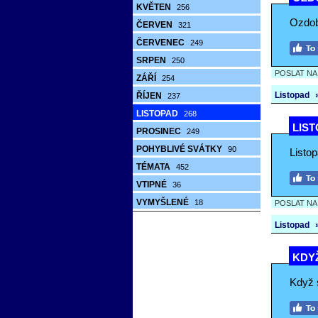
KVĚTEN
256
Ozdobí
ČERVEN
321
ČERVENEC
249
SRPEN
250
POSLAT N
ZÁŘÍ
254
Listopad
ŘÍJEN
237
LISTOPAD
268
LIST
PROSINEC
249
POHYBLIVÉ SVÁTKY
90
Listo
TÉMATA
452
VTIPNÉ
36
VYMYŠLENÉ
18
POSLAT N
Listopad
KDYŽ
Když 