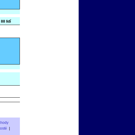
 88 lidí
áhody
rosté
|