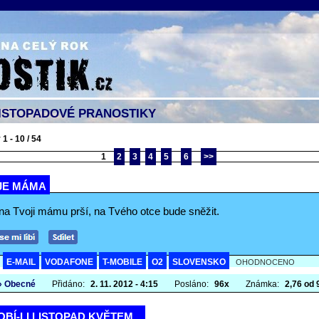
ISTOPADOVÉ PRANOSTIKY
1 - 10 / 54
1
2
3
4
5
6
>>
JE MÁMA
na Tvoji mámu prší, na Tvého otce bude sněžit.
E-MAIL
VODAFONE
T-MOBILE
O2
SLOVENSKO
A
OHODNOCENO
» Obecné
Přidáno:
2. 11. 2012 - 4:15
Posláno:
96x
Známka:
2,76 od 9
BÍ-LI LISTOPAD KVĚTEM...