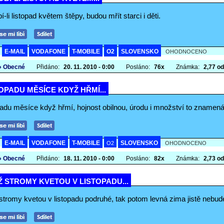
-li listopad květem štěpy, budou mřít starci i děti.
E-MAIL
VODAFONE
T-MOBILE
O2
SLOVENSKO
A
OHODNOCENO
» Obecné
Přidáno:
20. 11. 2010 - 0:00
Posláno:
76x
Známka:
2,77 od
OPADU MĚSÍCE KDYŽ HŘMÍ...
padu měsíce když hřmí, hojnost obilnou, úrodu i množství to znamená
E-MAIL
VODAFONE
T-MOBILE
SLOVENSKO
A
O2
OHODNOCENO
» Obecné
Přidáno:
18. 11. 2010 - 0:00
Posláno:
82x
Známka:
2,73 od
 STROMY KVETOU V LISTOPADU...
stromy kvetou v listopadu podruhé, tak potom levná zima jistě nebud