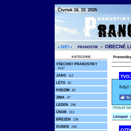
Čtvrtek 16. 10. 2025
OBECNÉ L
« ZPĚT «
PRANOSTIK
>
KATEGORIE
Pranostiky 
VŠECHNY PRANOSTIKY
4107
JARO
112
TVO
LÉTO
93
Když 
PODZIM
82
ZIMA
47
LEDEN
298
POSLAT N
ÚNOR
313
Listopad
BŘEZEN
236
DUBEN
246
OZDO