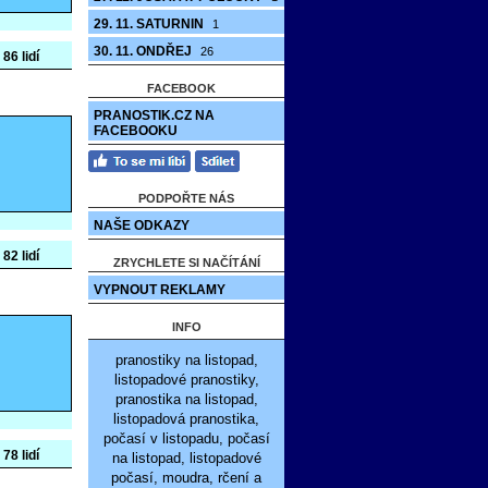
29. 11. SATURNIN
1
30. 11. ONDŘEJ
26
 86 lidí
FACEBOOK
PRANOSTIK.CZ NA
FACEBOOKU
PODPOŘTE NÁS
NAŠE ODKAZY
 82 lidí
ZRYCHLETE SI NAČÍTÁNÍ
VYPNOUT REKLAMY
INFO
pranostiky na listopad,
listopadové pranostiky,
pranostika na listopad,
listopadová pranostika,
počasí v listopadu, počasí
 78 lidí
na listopad, listopadové
počasí, moudra, rčení a