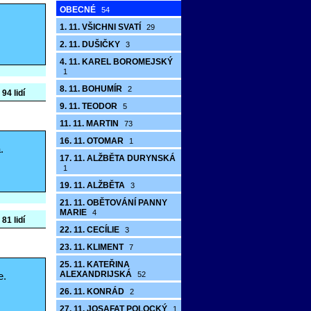
OBECNÉ
54
1. 11. VŠICHNI SVATÍ
29
2. 11. DUŠIČKY
3
4. 11. KAREL BOROMEJSKÝ
1
8. 11. BOHUMÍR
2
 94 lidí
9. 11. TEODOR
5
11. 11. MARTIN
73
16. 11. OTOMAR
1
.
17. 11. ALŽBĚTA DURYNSKÁ
1
19. 11. ALŽBĚTA
3
21. 11. OBĚTOVÁNÍ PANNY
MARIE
4
 81 lidí
22. 11. CECÍLIE
3
23. 11. KLIMENT
7
25. 11. KATEŘINA
ALEXANDRIJSKÁ
e.
52
26. 11. KONRÁD
2
27. 11. JOSAFAT POLOCKÝ
1