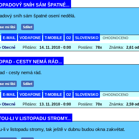
OPADOVÝ SNÍH SÁM ŠPATNÉ...
padový sníh sám špatné osení nedělá.
E-MAIL
VODAFONE
T-MOBILE
O2
SLOVENSKO
A
OHODNOCENO
» Obecné
Přidáno:
14. 11. 2010 - 0:00
Posláno:
78x
Známka:
2,61 od
OPAD - CESTY NEMÁ RÁD...
pad - cesty nemá rád.
E-MAIL
VODAFONE
T-MOBILE
O2
SLOVENSKO
A
OHODNOCENO
» Obecné
Přidáno:
13. 11. 2010 - 0:00
Posláno:
70x
Známka:
2,59 od
OU-LI V LISTOPADU STROMY...
-li v listopadu stromy, tak ještě v dubnu budou okna zakvétat.