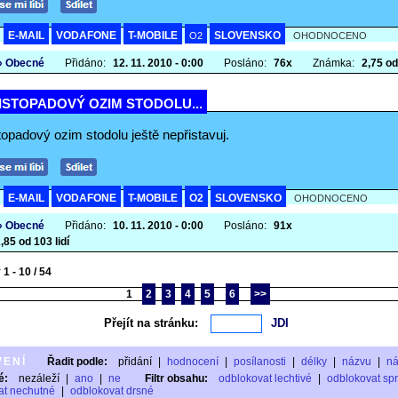
E-MAIL
VODAFONE
T-MOBILE
SLOVENSKO
A
O2
OHODNOCENO
» Obecné
Přidáno:
12. 11. 2010 - 0:00
Posláno:
76x
Známka:
2,75 od
ISTOPADOVÝ OZIM STODOLU...
topadový ozim stodolu ještě nepřistavuj.
E-MAIL
VODAFONE
T-MOBILE
O2
SLOVENSKO
A
OHODNOCENO
» Obecné
Přidáno:
10. 11. 2010 - 0:00
Posláno:
91x
,85 od 103 lidí
1 - 10 / 54
1
2
3
4
5
6
>>
Přejít na stránku:
VENÍ
Řadit podle:
přidání
|
hodnocení
|
posílanosti
|
délky
|
názvu
|
n
é:
nezáleží
|
ano
|
ne
Filtr obsahu:
odblokovat lechtivé
|
odblokovat sp
at nechutné
|
odblokovat drsné