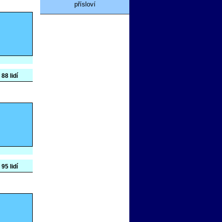
přísloví
 88 lidí
 95 lidí