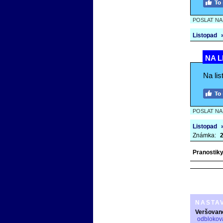
POSLAT N
Listopad
NA L
Na lis
POSLAT N
Listopad
Známka:
2
Pranostiky 
NASTA
Veršovan
odblokov