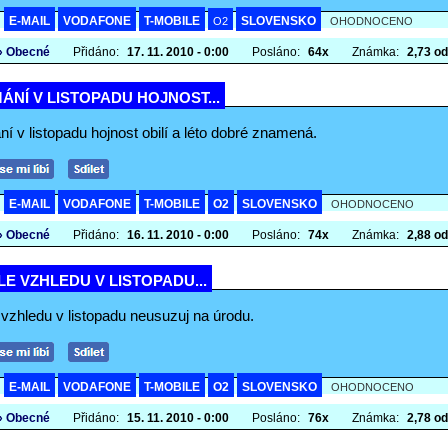
E-MAIL
VODAFONE
T-MOBILE
SLOVENSKO
A
O2
OHODNOCENO
» Obecné
Přidáno:
17. 11. 2010 - 0:00
Posláno:
64x
Známka:
2,73 od
ÁNÍ V LISTOPADU HOJNOST...
í v listopadu hojnost obilí a léto dobré znamená.
E-MAIL
VODAFONE
T-MOBILE
O2
SLOVENSKO
A
OHODNOCENO
» Obecné
Přidáno:
16. 11. 2010 - 0:00
Posláno:
74x
Známka:
2,88 od
E VZHLEDU V LISTOPADU...
 vzhledu v listopadu neusuzuj na úrodu.
E-MAIL
VODAFONE
T-MOBILE
O2
SLOVENSKO
A
OHODNOCENO
» Obecné
Přidáno:
15. 11. 2010 - 0:00
Posláno:
76x
Známka:
2,78 od