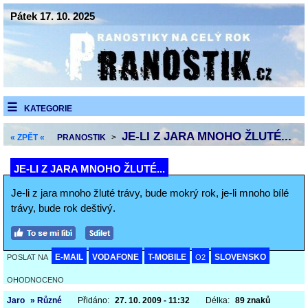
Pátek 17. 10. 2025
KATEGORIE
JE-LI Z JARA MNOHO ŽLUTÉ...
« ZPĚT «
PRANOSTIK
>
JE-LI Z JARA MNOHO ŽLUTÉ...
Je-li z jara mnoho žluté trávy, bude mokrý rok, je-li mnoho bílé
trávy, bude rok deštivý.
E-MAIL
VODAFONE
T-MOBILE
SLOVENSKO
POSLAT NA
O2
OHODNOCENO
Jaro
» Různé
Přidáno:
27. 10. 2009 - 11:32
Délka:
89 znaků