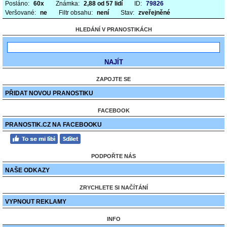
Posláno:
60x
Známka:
2,88 od 57 lidí
ID:
79826
Veršované:
ne
Filtr obsahu:
není
Stav:
zveřejněné
HLEDÁNÍ V PRANOSTIKÁCH
ZAPOJTE SE
PŘIDAT NOVOU PRANOSTIKU
FACEBOOK
PRANOSTIK.CZ NA FACEBOOKU
PODPOŘTE NÁS
NAŠE ODKAZY
ZRYCHLETE SI NAČÍTÁNÍ
VYPNOUT REKLAMY
INFO