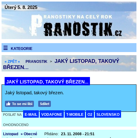
Úterý 5. 8. 2025
KATEGORIE
JAKÝ LISTOPAD, TAKOVÝ
« ZPĚT «
PRANOSTIK
>
BŘEZEN...
JAKÝ LISTOPAD, TAKOVÝ BŘEZEN...
Jaký listopad, takový březen.
E-MAIL
VODAFONE
T-MOBILE
O2
SLOVENSKO
POSLAT NA
OHODNOCENO
Listopad
» Obecné
Přidáno:
23. 11. 2008 - 21:51