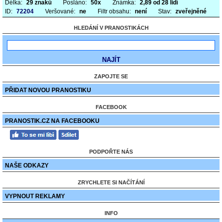
Délka:
29 znaků
Posláno:
50x
Známka:
2,89 od 28 lidí
ID:
72204
Veršované:
ne
Filtr obsahu:
není
Stav:
zveřejněné
HLEDÁNÍ V PRANOSTIKÁCH
ZAPOJTE SE
PŘIDAT NOVOU PRANOSTIKU
FACEBOOK
PRANOSTIK.CZ NA FACEBOOKU
PODPOŘTE NÁS
NAŠE ODKAZY
ZRYCHLETE SI NAČÍTÁNÍ
VYPNOUT REKLAMY
INFO