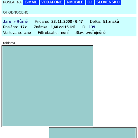
E-MAIL
VODAFONE
T-MOBILE
O2
SLOVENSKO
POSLAT NA
OHODNOCENO
Jaro
» Různé
Přidáno:
23. 11. 2008 - 6:47
Délka:
51 znaků
Posláno:
17x
Známka:
1,60 od 15 lidí
ID:
139
Veršované:
ano
Filtr obsahu:
není
Stav:
zveřejněné
reklama