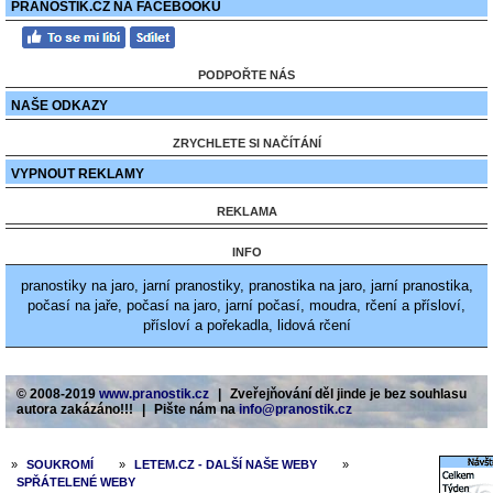
PRANOSTIK.CZ NA FACEBOOKU
PODPOŘTE NÁS
NAŠE ODKAZY
ZRYCHLETE SI NAČÍTÁNÍ
VYPNOUT REKLAMY
REKLAMA
INFO
pranostiky na jaro, jarní pranostiky, pranostika na jaro, jarní pranostika,
počasí na jaře, počasí na jaro, jarní počasí, moudra, rčení a přísloví,
přísloví a pořekadla, lidová rčení
© 2008-2019
www.pranostik.cz
|
Zveřejňování děl jinde je bez souhlasu
autora zakázáno!!!
|
Pište nám na
info@pranostik.cz
»
SOUKROMÍ
»
LETEM.CZ - DALŠÍ NAŠE WEBY
»
SPŘÁTELENÉ WEBY