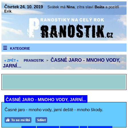
Čtvrtek 24. 10. 2019
Svátek má
Nina
, zítra slaví
Beáta
a pozítří
Erik
.
KATEGORIE
ČASNÉ JARO - MNOHO VODY,
« ZPĚT «
PRANOSTIK
>
JARNÍ...
ČASNÉ JARO - MNOHO VODY, JARNÍ...
Časné jaro - mnoho vody, jarní deště - mnoho škody.