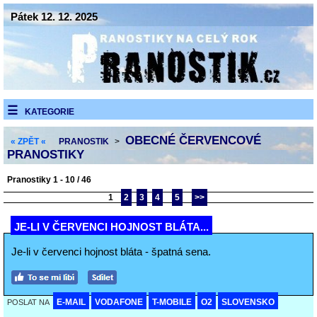
Pátek 12. 12. 2025
KATEGORIE
OBECNÉ ČERVENCOVÉ
« ZPĚT «
PRANOSTIK
>
PRANOSTIKY
Pranostiky 1 - 10 / 46
1
2
3
4
5
>>
JE-LI V ČERVENCI HOJNOST BLÁTA...
Je-li v červenci hojnost bláta - špatná sena.
E-MAIL
VODAFONE
T-MOBILE
O2
SLOVENSKO
POSLAT NA