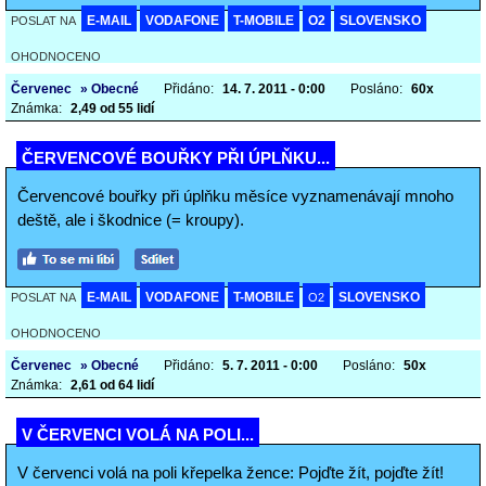
E-MAIL
VODAFONE
T-MOBILE
O2
SLOVENSKO
POSLAT NA
OHODNOCENO
Červenec
» Obecné
Přidáno:
14. 7. 2011 - 0:00
Posláno:
60x
Známka:
2,49 od 55 lidí
ČERVENCOVÉ BOUŘKY PŘI ÚPLŇKU...
Červencové bouřky při úplňku měsíce vyznamenávají mnoho
deště, ale i škodnice (= kroupy).
E-MAIL
VODAFONE
T-MOBILE
SLOVENSKO
POSLAT NA
O2
OHODNOCENO
Červenec
» Obecné
Přidáno:
5. 7. 2011 - 0:00
Posláno:
50x
Známka:
2,61 od 64 lidí
V ČERVENCI VOLÁ NA POLI...
V červenci volá na poli křepelka žence: Pojďte žít, pojďte žít!