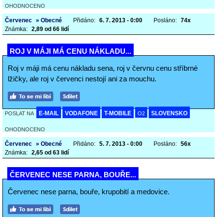
OHODNOCENO
Červenec
» Obecné
Přidáno:
6. 7. 2013 - 0:00
Posláno:
74x
Známka:
2,89 od 66 lidí
ROJ V MÁJI MÁ CENU NÁKLADU...
Roj v máji má cenu nákladu sena, roj v červnu cenu stříbrné
lžičky, ale roj v červenci nestojí ani za mouchu.
E-MAIL
VODAFONE
T-MOBILE
SLOVENSKO
POSLAT NA
O2
OHODNOCENO
Červenec
» Obecné
Přidáno:
5. 7. 2013 - 0:00
Posláno:
56x
Známka:
2,65 od 63 lidí
ČERVENEC NESE PARNA, BOUŘE...
Červenec nese parna, bouře, krupobití a medovice.