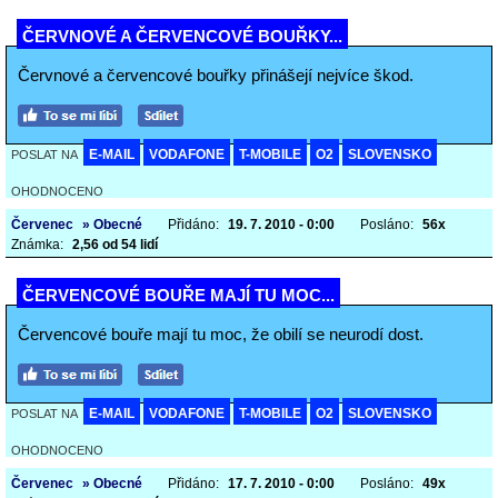
ČERVNOVÉ A ČERVENCOVÉ BOUŘKY...
Červnové a červencové bouřky přinášejí nejvíce škod.
E-MAIL
VODAFONE
T-MOBILE
O2
SLOVENSKO
POSLAT NA
OHODNOCENO
Červenec
» Obecné
Přidáno:
19. 7. 2010 - 0:00
Posláno:
56x
Známka:
2,56 od 54 lidí
ČERVENCOVÉ BOUŘE MAJÍ TU MOC...
Červencové bouře mají tu moc, že obilí se neurodí dost.
E-MAIL
VODAFONE
T-MOBILE
O2
SLOVENSKO
POSLAT NA
OHODNOCENO
Červenec
» Obecné
Přidáno:
17. 7. 2010 - 0:00
Posláno:
49x