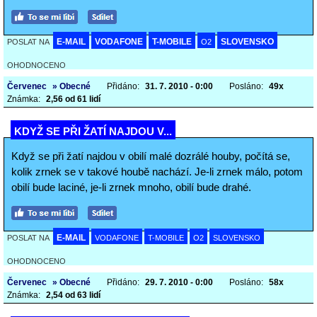
E-MAIL
VODAFONE
T-MOBILE
SLOVENSKO
POSLAT NA
O2
OHODNOCENO
Červenec
» Obecné
Přidáno:
31. 7. 2010 - 0:00
Posláno:
49x
Známka:
2,56 od 61 lidí
KDYŽ SE PŘI ŽATÍ NAJDOU V...
Když se při žatí najdou v obilí malé dozrálé houby, počítá se,
kolik zrnek se v takové houbě nachází. Je-li zrnek málo, potom
obilí bude laciné, je-li zrnek mnoho, obilí bude drahé.
E-MAIL
POSLAT NA
VODAFONE
T-MOBILE
O2
SLOVENSKO
OHODNOCENO
Červenec
» Obecné
Přidáno:
29. 7. 2010 - 0:00
Posláno:
58x
Známka:
2,54 od 63 lidí