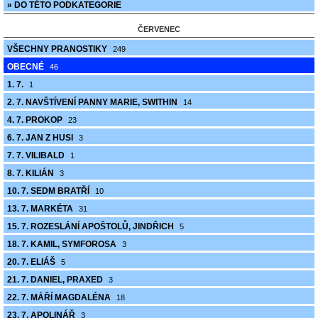
» DO TÉTO PODKATEGORIE
ČERVENEC
VŠECHNY PRANOSTIKY
249
OBECNÉ
46
1. 7.
1
2. 7. NAVŠTÍVENÍ PANNY MARIE, SWITHIN
14
4. 7. PROKOP
23
6. 7. JAN Z HUSI
3
7. 7. VILIBALD
1
8. 7. KILIÁN
3
10. 7. SEDM BRATŘÍ
10
13. 7. MARKÉTA
31
15. 7. ROZESLÁNÍ APOŠTOLŮ, JINDŘICH
5
18. 7. KAMIL, SYMFOROSA
3
20. 7. ELIÁŠ
5
21. 7. DANIEL, PRAXED
3
22. 7. MÁŘÍ MAGDALÉNA
18
23. 7. APOLINÁŘ
3