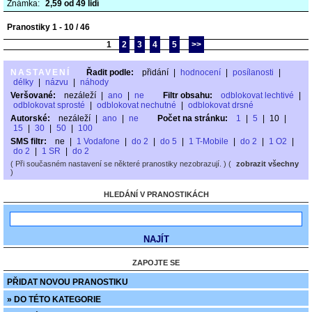
Známka:
2,59 od 49 lidí
Pranostiky 1 - 10 / 46
1
2
3
4
5
>>
NASTAVENÍ
Řadit podle:
přidání
|
hodnocení
|
posílanosti
|
délky
|
názvu
|
náhody
Veršované:
nezáleží
|
ano
|
ne
Filtr obsahu:
odblokovat lechtivé
|
odblokovat sprosté
|
odblokovat nechutné
|
odblokovat drsné
Autorské:
nezáleží
|
ano
|
ne
Počet na stránku:
1
|
5
|
10
|
15
|
30
|
50
|
100
SMS filtr:
ne
|
1 Vodafone
|
do 2
|
do 5
|
1 T-Mobile
|
do 2
|
1 O2
|
do 2
|
1 SR
|
do 2
( Při současném nastavení se některé pranostiky nezobrazují. ) (
zobrazit všechny
)
HLEDÁNÍ V PRANOSTIKÁCH
ZAPOJTE SE
PŘIDAT NOVOU PRANOSTIKU
» DO TÉTO KATEGORIE