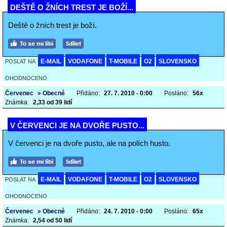
DEŠTĚ O ŽNÍCH TREST JE BOŽÍ...
Deště o žních trest je boží.
E-MAIL
VODAFONE
T-MOBILE
O2
SLOVENSKO
POSLAT NA
OHODNOCENO
Červenec
» Obecné
Přidáno:
27. 7. 2010 - 0:00
Posláno:
56x
Známka:
2,33 od 39 lidí
V ČERVENCI JE NA DVOŘE PUSTO...
V červenci je na dvoře pusto, ale na polích husto.
E-MAIL
VODAFONE
T-MOBILE
O2
SLOVENSKO
POSLAT NA
OHODNOCENO
Červenec
» Obecné
Přidáno:
24. 7. 2010 - 0:00
Posláno:
65x
Známka:
2,54 od 50 lidí