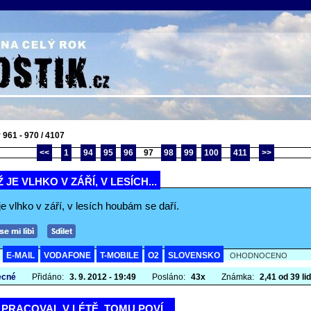
 961 - 970 / 4107
<<
1
94
95
96
97
98
99
100
411
>>
 JE VLHKO V ZÁŘÍ, V LESÍCH...
e vlhko v září, v lesích houbám se daří.
E-MAIL
VODAFONE
T-MOBILE
O2
SLOVENSKO
A
OHODNOCENO
ecné
Přidáno:
3. 9. 2012 - 19:49
Posláno:
43x
Známka:
2,41 od 39 lid
PRACOVAL V LÉTĚ, TOMU POVÍ...