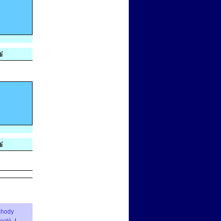
í
í
áhody