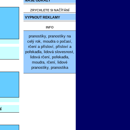
NAŠE ODKAZY
ZRYCHLETE SI NAČÍTÁNÍ
VYPNOUT REKLAMY
INFO
pranostiky, pranostiky na
celý rok, moudra o počasí,
rčení a přísloví, přísloví a
pořekadla, lidová slovesnost,
lidová rčení, pořekadla,
moudra, rčení, lidové
pranostiky, pranostika
í