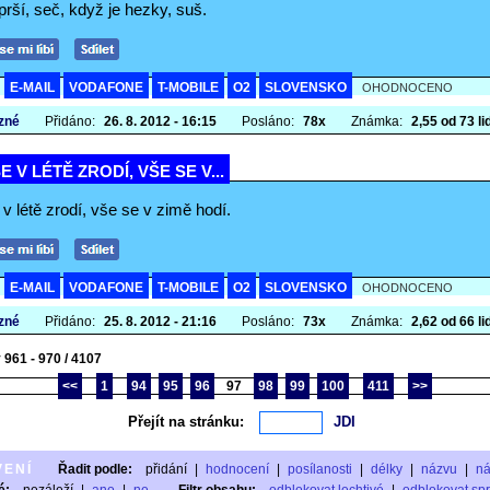
rší, seč, když je hezky, suš.
E-MAIL
VODAFONE
T-MOBILE
O2
SLOVENSKO
A
OHODNOCENO
zné
Přidáno:
26. 8. 2012 - 16:15
Posláno:
78x
Známka:
2,55 od 73 lid
E V LÉTĚ ZRODÍ, VŠE SE V...
v létě zrodí, vše se v zimě hodí.
E-MAIL
VODAFONE
T-MOBILE
O2
SLOVENSKO
A
OHODNOCENO
zné
Přidáno:
25. 8. 2012 - 21:16
Posláno:
73x
Známka:
2,62 od 66 lid
 961 - 970 / 4107
<<
1
94
95
96
97
98
99
100
411
>>
Přejít na stránku:
VENÍ
Řadit podle:
přidání
|
hodnocení
|
posílanosti
|
délky
|
názvu
|
n