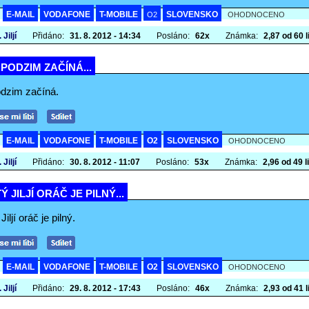
E-MAIL
VODAFONE
T-MOBILE
SLOVENSKO
A
O2
OHODNOCENO
 Jiljí
Přidáno:
31. 8. 2012 - 14:34
Posláno:
62x
Známka:
2,87 od 60 l
Í PODZIM ZAČÍNÁ...
podzim začíná.
E-MAIL
VODAFONE
T-MOBILE
O2
SLOVENSKO
A
OHODNOCENO
 Jiljí
Přidáno:
30. 8. 2012 - 11:07
Posláno:
53x
Známka:
2,96 od 49 li
Ý JILJÍ ORÁČ JE PILNÝ...
Jiljí oráč je pilný.
E-MAIL
VODAFONE
T-MOBILE
O2
SLOVENSKO
A
OHODNOCENO
 Jiljí
Přidáno:
29. 8. 2012 - 17:43
Posláno:
46x
Známka:
2,93 od 41 l