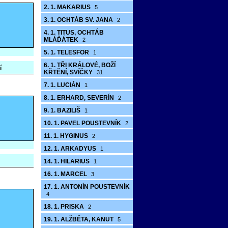
2. 1. MAKARIUS
5
3. 1. OCHTÁB SV. JANA
2
4. 1. TITUS, OCHTÁB
MLÁĎÁTEK
2
5. 1. TELESFOR
1
6. 1. TŘI KRÁLOVÉ, BOŽÍ
í
KŘTĚNÍ, SVÍČKY
31
7. 1. LUCIÁN
1
8. 1. ERHARD, SEVERÍN
2
9. 1. BAZILIŠ
1
10. 1. PAVEL POUSTEVNÍK
2
11. 1. HYGINUS
2
12. 1. ARKADYUS
1
14. 1. HILARIUS
1
16. 1. MARCEL
3
17. 1. ANTONÍN POUSTEVNÍK
4
18. 1. PRISKA
2
19. 1. ALŽBĚTA, KANUT
5