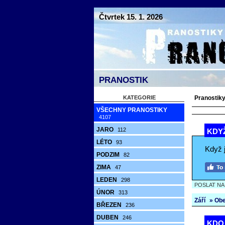
Čtvrtek 15. 1. 2026
PRANOSTIK
KATEGORIE
Pranostiky
VŠECHNY PRANOSTIKY
4107
JARO
112
KDYŽ
LÉTO
93
Když j
PODZIM
82
ZIMA
47
LEDEN
298
POSLAT N
ÚNOR
313
Září
» Ob
BŘEZEN
236
DUBEN
246
KDO 