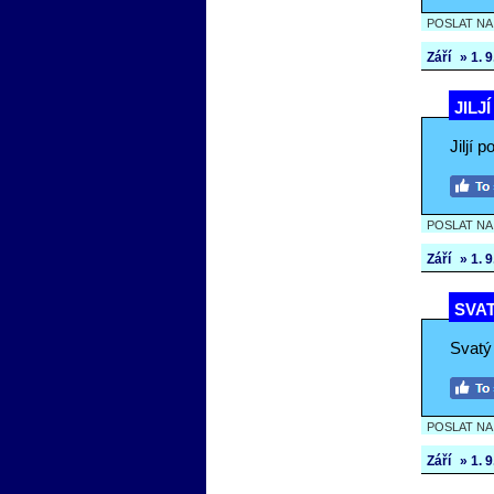
POSLAT N
Září
» 1. 9.
JILJ
Jiljí 
POSLAT N
Září
» 1. 9.
SVAT
Svatý 
POSLAT N
Září
» 1. 9.