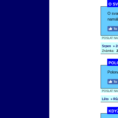
O S
O sva
namál
POSLAT N
Srpen
» 2
Známka:
2
POL
Polon
POSLAT N
Léto
» Rů
KDYŽ