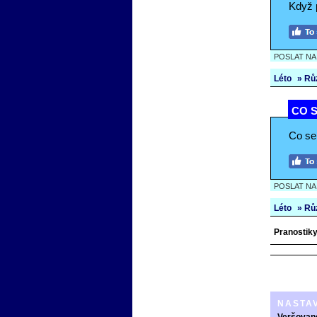
Když p
POSLAT N
Léto
» Rů
CO S
Co se 
POSLAT N
Léto
» Rů
Pranostiky
NASTA