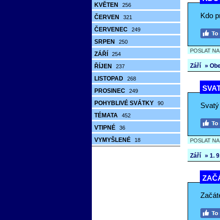
KVĚTEN
256
Kdo pr
ČERVEN
321
ČERVENEC
249
SRPEN
250
POSLAT N
ZÁŘÍ
254
Září
» Ob
ŘÍJEN
237
LISTOPAD
268
SVAT
PROSINEC
249
POHYBLIVÉ SVÁTKY
90
Svatý j
TÉMATA
452
VTIPNÉ
36
VYMYŠLENÉ
18
POSLAT N
Září
» 1. 9.
ZAČÁ
Začáte