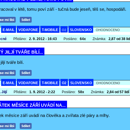
acoval v létě, tomu poví září - tučná bude jeseň, těš se, hospodáři.
E-MAIL
VODAFONE
T-MOBILE
SLOVENSKO
A
O2
OHODNOCENO
ecné
Přidáno:
2. 9. 2012 - 16:43
Posláno:
64x
Známka:
2,87 od 38 lid
Ý JILJÍ TVÁŘE BÍLÍ...
iljí tváře bílí.
E-MAIL
VODAFONE
T-MOBILE
O2
SLOVENSKO
A
OHODNOCENO
 Jiljí
Přidáno:
1. 9. 2012 - 2:22
Posláno:
58x
Známka:
2,84 od 57 lidí
TEK MĚSÍCE ZÁŘÍ UVÁDÍ NA...
k měsíce září uvádí na člověka a zvířata zlé páry a mlhy.