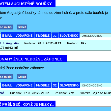
VATÉM AUGUSTÝNĚ BOUŘKY...
tém Augustýně bouřky táhnou do zimní síně, a proto dále bouřek je
e.
E-MAIL
VODAFONE
T-MOBILE
SLOVENSKO
A
O2
OHODNOCENO
8. 8. Augustin
Přidáno:
28. 8. 2012 - 8:21
Posláno:
82x
,73 od 63 lidí
ONAHÝ ŽNEC NEDOŽNE ZÁHONEC...
ahý žnec nedožne záhonec.
E-MAIL
VODAFONE
T-MOBILE
O2
SLOVENSKO
A
OHODNOCENO
zné
Přidáno:
27. 8. 2012 - 21:02
Posláno:
77x
Známka:
2,47 od 66 lid
 PRŠÍ, SEČ, KDYŽ JE HEZKY...