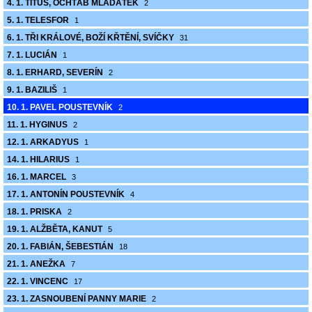
4. 1. TITUS, OCHTÁB MLÁĎÁTEK
2
5. 1. TELESFOR
1
6. 1. TŘI KRÁLOVÉ, BOŽÍ KŘTĚNÍ, SVÍČKY
31
7. 1. LUCIÁN
1
8. 1. ERHARD, SEVERÍN
2
9. 1. BAZILIŠ
1
10. 1. PAVEL POUSTEVNÍK
2
11. 1. HYGINUS
2
12. 1. ARKADYUS
1
14. 1. HILARIUS
1
16. 1. MARCEL
3
17. 1. ANTONÍN POUSTEVNÍK
4
18. 1. PRISKA
2
19. 1. ALŽBĚTA, KANUT
5
20. 1. FABIÁN, ŠEBESTIÁN
18
21. 1. ANEŽKA
7
22. 1. VINCENC
17
23. 1. ZASNOUBENÍ PANNY MARIE
2