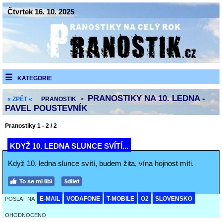
Čtvrtek 16. 10. 2025
KATEGORIE
PRANOSTIKY NA 10. LEDNA -
« ZPĚT «
PRANOSTIK
>
PAVEL POUSTEVNÍK
Pranostiky 1 - 2 / 2
KDYŽ 10. LEDNA SLUNCE SVÍTÍ...
Když 10. ledna slunce svítí, budem žita, vína hojnost míti.
E-MAIL
VODAFONE
T-MOBILE
O2
SLOVENSKO
POSLAT NA
OHODNOCENO