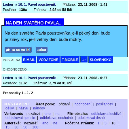
Leden
» 10. 1. Pavel poustevník
Přidáno:
23. 11. 2008 - 1:41
Posláno:
139x
Známka:
2,98 od 58 lidí
NA DEN SVATÉHO PAVLA...
Na den svatého Pavla poustevníka je-li pěkný den, bude
příznivý rok, je-li větrný den, bude mokrý.
E-MAIL
VODAFONE
T-MOBILE
SLOVENSKO
POSLAT NA
O2
OHODNOCENO
Leden
» 10. 1. Pavel poustevník
Přidáno:
23. 11. 2008 - 0:27
Posláno:
113x
Známka:
2,79 od 91 lidí
Pranostiky 1 - 2 / 2
NASTAVENÍ
Řadit podle:
přidání
|
hodnocení
|
posílanosti
|
délky
|
názvu
|
náhody
Veršované:
nezáleží
|
ano
|
ne
Filtr obsahu:
odblokovat lechtivé
|
odblokovat sprosté
|
odblokovat nechutné
|
odblokovat drsné
Autorské:
nezáleží
|
ano
|
ne
Počet na stránku:
1
|
5
|
10
|
15
|
30
|
50
|
100