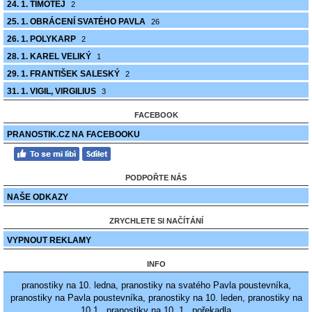
24. 1. TIMOTEJ
2
25. 1. OBRÁCENÍ SVATÉHO PAVLA
26
26. 1. POLYKARP
2
28. 1. KAREL VELIKÝ
1
29. 1. FRANTIŠEK SALESKÝ
2
31. 1. VIGIL, VIRGILIUS
3
FACEBOOK
PRANOSTIK.CZ NA FACEBOOKU
PODPOŘTE NÁS
NAŠE ODKAZY
ZRYCHLETE SI NAČÍTÁNÍ
VYPNOUT REKLAMY
INFO
pranostiky na 10. ledna, pranostiky na svatého Pavla poustevníka,
pranostiky na Pavla poustevníka, pranostiky na 10. leden, pranostiky na
10.1., pranostiky na 10. 1., pořekadla