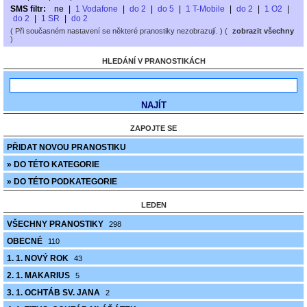
SMS filtr:
ne
|
1 Vodafone
|
do 2
|
do 5
|
1 T-Mobile
|
do 2
|
1 O2
|
do 2
|
1 SR
|
do 2
( Při současném nastavení se některé pranostiky nezobrazují. ) (
zobrazit všechny
)
HLEDÁNÍ V PRANOSTIKÁCH
ZAPOJTE SE
PŘIDAT NOVOU PRANOSTIKU
» DO TÉTO KATEGORIE
» DO TÉTO PODKATEGORIE
LEDEN
VŠECHNY PRANOSTIKY
298
OBECNÉ
110
1. 1. NOVÝ ROK
43
2. 1. MAKARIUS
5
3. 1. OCHTÁB SV. JANA
2