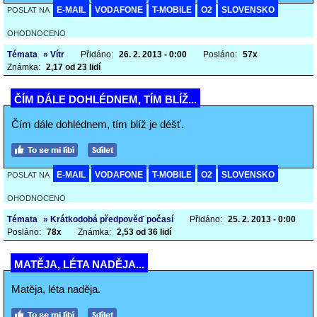
E-MAIL
VODAFONE
T-MOBILE
O2
SLOVENSKO
POSLAT NA
OHODNOCENO
Témata
» Vítr
Přidáno:
26. 2. 2013 - 0:00
Posláno:
57x
Známka:
2,17 od 23 lidí
ČÍM DÁLE DOHLÉDNEM, TÍM BLÍŽ...
Čím dále dohlédnem, tím blíž je déšť.
E-MAIL
VODAFONE
T-MOBILE
O2
SLOVENSKO
POSLAT NA
OHODNOCENO
Témata
» Krátkodobá předpověď počasí
Přidáno:
25. 2. 2013 - 0:00
Posláno:
78x
Známka:
2,53 od 36 lidí
MATĚJA, LÉTA NADĚJA...
Matěja, léta naděja.