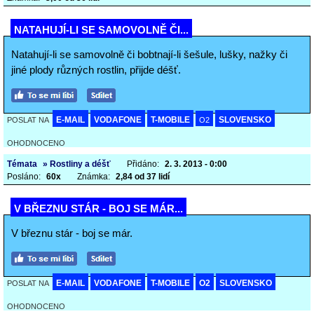
NATAHUJÍ-LI SE SAMOVOLNĚ ČI...
Natahují-li se samovolně či bobtnají-li šešule, lušky, nažky či
jiné plody různých rostlin, přijde déšť.
E-MAIL
VODAFONE
T-MOBILE
SLOVENSKO
POSLAT NA
O2
OHODNOCENO
Témata
» Rostliny a déšť
Přidáno:
2. 3. 2013 - 0:00
Posláno:
60x
Známka:
2,84 od 37 lidí
V BŘEZNU STÁR - BOJ SE MÁR...
V březnu stár - boj se már.
E-MAIL
VODAFONE
T-MOBILE
O2
SLOVENSKO
POSLAT NA
OHODNOCENO