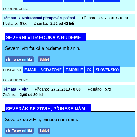
OHODNOCENO
Témata
» Krátkodobá předpověď počasí
Přidáno:
28. 2. 2013 - 0:00
Posláno:
87x
Známka:
2,62 od 42 lidí
SEVERNÍ VÍTR FOUKÁ A BUDEME...
Severní vítr fouká a budeme mít sníh.
E-MAIL
VODAFONE
T-MOBILE
O2
SLOVENSKO
POSLAT NA
OHODNOCENO
Témata
» Vítr
Přidáno:
27. 2. 2013 - 0:00
Posláno:
57x
Známka:
2,60 od 30 lidí
SEVERÁK SE ZDVIH, PŘINESE NÁM...
Severák se zdvih, přinese nám sníh.