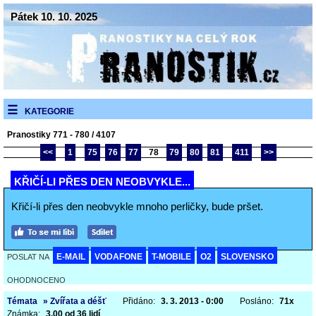
Pátek 10. 10. 2025
KATEGORIE
Pranostiky 771 - 780 / 4107
<<
1
75
76
77
78
79
80
81
411
>>
KŘIČÍ-LI PŘES DEN NEOBVYKLE...
Křičí-li přes den neobvykle mnoho perličky, bude pršet.
E-MAIL
VODAFONE
T-MOBILE
O2
SLOVENSKO
POSLAT NA
OHODNOCENO
Témata
» Zvířata a déšť
Přidáno:
3. 3. 2013 - 0:00
Posláno:
71x
Známka:
3,00 od 36 lidí