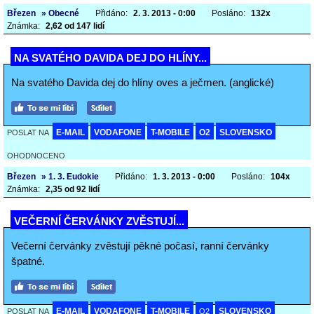
Březen
» Obecné
Přidáno:
2. 3. 2013 - 0:00
Posláno:
132x
Známka:
2,62 od 147 lidí
NA SVATÉHO DAVIDA DEJ DO HLÍNY...
Na svatého Davida dej do hlíny oves a ječmen. (anglické)
E-MAIL
VODAFONE
T-MOBILE
O2
SLOVENSKO
POSLAT NA
OHODNOCENO
Březen
» 1. 3. Eudokie
Přidáno:
1. 3. 2013 - 0:00
Posláno:
104x
Známka:
2,35 od 92 lidí
VEČERNÍ ČERVÁNKY ZVĚSTUJÍ...
Večerní červánky zvěstují pěkné počasí, ranní červánky
špatné.
E-MAIL
VODAFONE
T-MOBILE
SLOVENSKO
POSLAT NA
O2