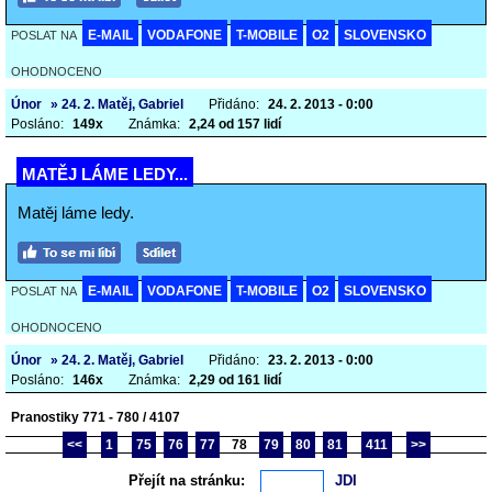
E-MAIL
VODAFONE
T-MOBILE
O2
SLOVENSKO
POSLAT NA
OHODNOCENO
Únor
» 24. 2. Matěj, Gabriel
Přidáno:
24. 2. 2013 - 0:00
Posláno:
149x
Známka:
2,24 od 157 lidí
MATĚJ LÁME LEDY...
Matěj láme ledy.
E-MAIL
VODAFONE
T-MOBILE
O2
SLOVENSKO
POSLAT NA
OHODNOCENO
Únor
» 24. 2. Matěj, Gabriel
Přidáno:
23. 2. 2013 - 0:00
Posláno:
146x
Známka:
2,29 od 161 lidí
Pranostiky 771 - 780 / 4107
<<
1
75
76
77
78
79
80
81
411
>>
Přejít na stránku: