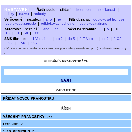
NASTAVENÍ
Řadit podle:
přidání
|
hodnocení
|
posílanosti
|
délky
|
názvu
|
náhody
Veršované:
nezáleží
|
ano
|
ne
Filtr obsahu:
odblokovat lechtivé
|
odblokovat sprosté
|
odblokovat nechutné
|
odblokovat drsné
Autorské:
nezáleží
|
ano
|
ne
Počet na stránku:
1
|
5
|
10
|
15
|
30
|
50
|
100
SMS filtr:
ne
|
1 Vodafone
|
do 2
|
do 5
|
1 T-Mobile
|
do 2
|
1 O2
|
do 2
|
1 SR
|
do 2
( Při současném nastavení se některé pranostiky nezobrazují. ) (
zobrazit všechny
)
HLEDÁNÍ V PRANOSTIKÁCH
ZAPOJTE SE
PŘIDAT NOVOU PRANOSTIKU
ŘÍJEN
VŠECHNY PRANOSTIKY
237
OBECNÉ
75
1. 10. REMIGIUS
5