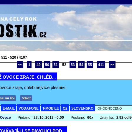
 511 - 520 / 4107
<<
1
49
50
51
52
53
54
55
411
>>
 OVOCE ZRAJE, CHLÉB...
voce zraje, chléb nejvíce plesniví.
E-MAIL
VODAFONE
T-MOBILE
O2
SLOVENSKO
A
OHODNOCENO
 Ovoce
Přidáno:
23. 10. 2013 - 0:00
Posláno:
60x
Známka:
2,92 od 50
VÁVAJÍ-LI SE PAVOUCI POD...