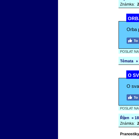
Známka:
2
ORBA
Orba p
POSLAT N
Témata
»
O SV
O sva
POSLAT N
Říjen
» 18
Známka:
2
Pranostiky