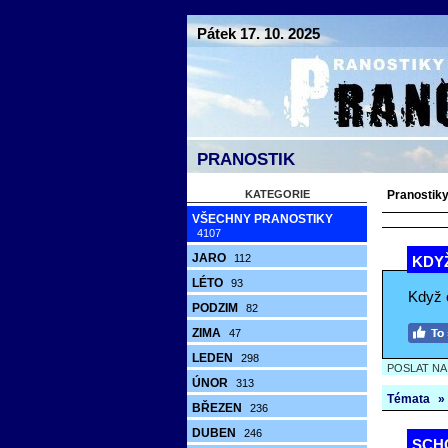
Pátek 17. 10. 2025
PRANOSTIK
KATEGORIE
Pranostiky
VŠECHNY PRANOSTIKY
4107
JARO
112
KDYŽ
LÉTO
93
Když o
PODZIM
82
ZIMA
47
LEDEN
298
POSLAT N
ÚNOR
313
Témata
»
BŘEZEN
236
DUBEN
246
SCHO