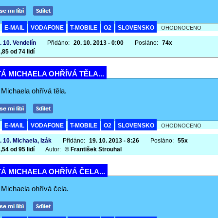
E-MAIL
VODAFONE
T-MOBILE
O2
SLOVENSKO
A
OHODNOCENO
. 10. Vendelín
Přidáno:
20. 10. 2013 - 0:00
Posláno:
74x
,85 od 74 lidí
Á MICHAELA OHŘÍVÁ TĚLA...
Michaela ohřívá těla.
E-MAIL
VODAFONE
T-MOBILE
O2
SLOVENSKO
A
OHODNOCENO
. 10. Michaela, Izák
Přidáno:
19. 10. 2013 - 8:26
Posláno:
55x
,54 od 95 lidí
Autor:
© František Strouhal
Á MICHAELA OHŘÍVÁ ČELA...
 Michaela ohřívá čela.