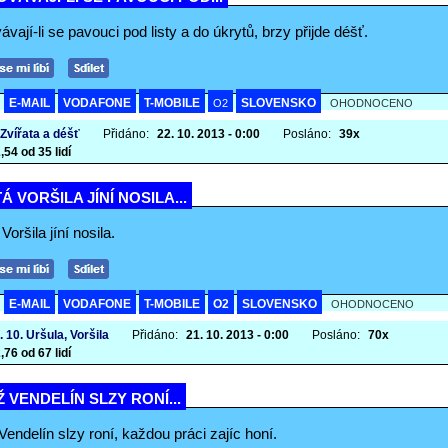
vají-li se pavouci pod listy a do úkrytů, brzy přijde déšť.
E-MAIL
VODAFONE
T-MOBILE
SLOVENSKO
A
O2
OHODNOCENO
 Zvířata a déšť
Přidáno:
22. 10. 2013 - 0:00
Posláno:
39x
,54 od 35 lidí
Á VORŠILA JÍNÍ NOSILA...
Voršila jíní nosila.
E-MAIL
VODAFONE
T-MOBILE
O2
SLOVENSKO
A
OHODNOCENO
. 10. Uršula, Voršila
Přidáno:
21. 10. 2013 - 0:00
Posláno:
70x
,76 od 67 lidí
 VENDELÍN SLZY RONÍ...
endelín slzy roní, každou práci zajíc honí.