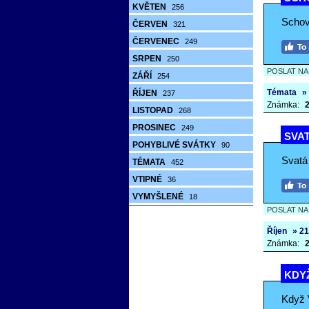
KVĚTEN
256
Schová
ČERVEN
321
ČERVENEC
249
SRPEN
250
POSLAT N
ZÁŘÍ
254
Témata
»
ŘÍJEN
237
Známka:
2
LISTOPAD
268
PROSINEC
249
SVAT
POHYBLIVÉ SVÁTKY
90
Svatá 
TÉMATA
452
VTIPNÉ
36
VYMYŠLENÉ
18
POSLAT N
Říjen
» 21
Známka:
2
KDYŽ
Když V