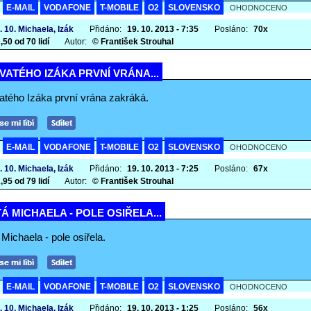
E-MAIL
VODAFONE
T-MOBILE
O2
SLOVENSKO
A
OHODNOCENO
. 10. Michaela, Izák
Přidáno:
19. 10. 2013 - 7:35
Posláno:
70x
,50 od 70 lidí
Autor:
© František Strouhal
VATÉHO IZÁKA PRVNÍ VRÁNA...
atého Izáka první vrána zakráká.
E-MAIL
VODAFONE
T-MOBILE
O2
SLOVENSKO
A
OHODNOCENO
. 10. Michaela, Izák
Přidáno:
19. 10. 2013 - 7:25
Posláno:
67x
,95 od 79 lidí
Autor:
© František Strouhal
Á MICHAELA - POLE OSIŘELA...
Michaela - pole osiřela.
E-MAIL
VODAFONE
T-MOBILE
O2
SLOVENSKO
A
OHODNOCENO
. 10. Michaela, Izák
Přidáno:
19. 10. 2013 - 1:25
Posláno:
56x