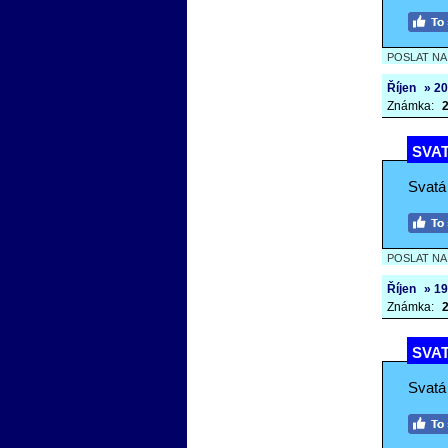
POSLAT N
Říjen
» 20
Známka:
2
SVAT
Svatá 
POSLAT N
Říjen
» 19
Známka:
2
SVAT
Svatá