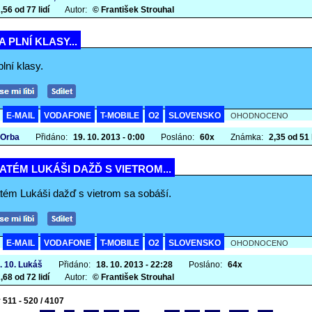
,56 od 77 lidí
Autor:
© František Strouhal
 PLNÍ KLASY...
lní klasy.
E-MAIL
VODAFONE
T-MOBILE
O2
SLOVENSKO
A
OHODNOCENO
 Orba
Přidáno:
19. 10. 2013 - 0:00
Posláno:
60x
Známka:
2,35 od 51 l
ATÉM LUKÁŠI DAŽĎ S VIETROM...
tém Lukáši dažď s vietrom sa sobáší.
E-MAIL
VODAFONE
T-MOBILE
O2
SLOVENSKO
A
OHODNOCENO
. 10. Lukáš
Přidáno:
18. 10. 2013 - 22:28
Posláno:
64x
,68 od 72 lidí
Autor:
© František Strouhal
 511 - 520 / 4107