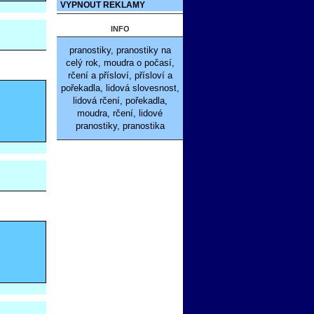
VYPNOUT REKLAMY
INFO
pranostiky, pranostiky na
celý rok, moudra o počasí,
rčení a přísloví, přísloví a
pořekadla, lidová slovesnost,
lidová rčení, pořekadla,
moudra, rčení, lidové
pranostiky, pranostika