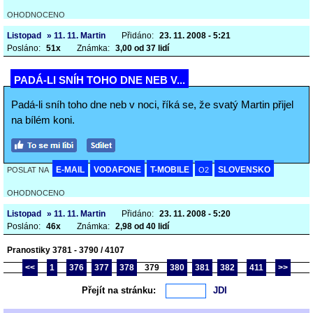
OHODNOCENO
Listopad
» 11. 11. Martin
Přidáno:
23. 11. 2008 - 5:21
Posláno:
51x
Známka:
3,00 od 37 lidí
PADÁ-LI SNÍH TOHO DNE NEB V...
Padá-li sníh toho dne neb v noci, říká se, že svatý Martin přijel
na bílém koni.
E-MAIL
VODAFONE
T-MOBILE
SLOVENSKO
POSLAT NA
O2
OHODNOCENO
Listopad
» 11. 11. Martin
Přidáno:
23. 11. 2008 - 5:20
Posláno:
46x
Známka:
2,98 od 40 lidí
Pranostiky 3781 - 3790 / 4107
<<
1
376
377
378
379
380
381
382
411
>>
Přejít na stránku: