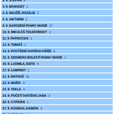
2. 9. ŠTĚPÁN
4
3. 9. MANSUET
1
4. 9. MOJŽÍŠ, ROZÁLIE
2
5. 9. VIKTORIN
1
8. 9. NAROZENÍ PANNY MARIE
17
10. 9. MIKULÁŠ TOLENTINSKÝ
1
11. 9. PAFNUCIUS
1
12. 9. TOBIÁŠ
1
14. 9. POVÝŠENÍ SVATÉHO KŘÍŽE
6
15. 9. SEDMERO BOLESTÍ PANNY MARIE
1
16. 9. LUDMILA, EDITA
5
17. 9. LAMPERT
1
21. 9. MATOUŠ
32
22. 9. MOŘIC
5
23. 9. TEKLA
4
24. 9. POČETÍ SVATÉHO JANA
2
26. 9. CYPRIÁN
1
27. 9. KOSMAS, DAMIÁN
3