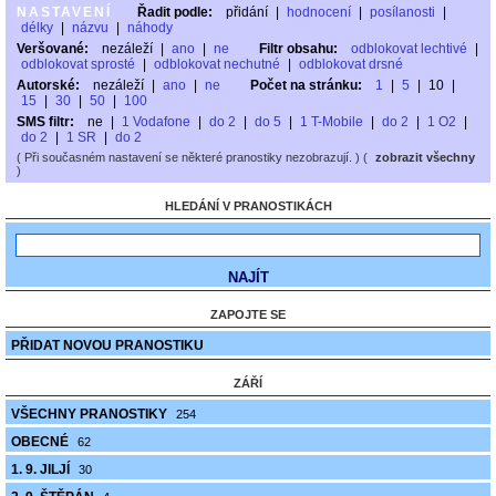
NASTAVENÍ
Řadit podle:
přidání
|
hodnocení
|
posílanosti
|
délky
|
názvu
|
náhody
Veršované:
nezáleží
|
ano
|
ne
Filtr obsahu:
odblokovat lechtivé
|
odblokovat sprosté
|
odblokovat nechutné
|
odblokovat drsné
Autorské:
nezáleží
|
ano
|
ne
Počet na stránku:
1
|
5
|
10
|
15
|
30
|
50
|
100
SMS filtr:
ne
|
1 Vodafone
|
do 2
|
do 5
|
1 T-Mobile
|
do 2
|
1 O2
|
do 2
|
1 SR
|
do 2
( Při současném nastavení se některé pranostiky nezobrazují. ) (
zobrazit všechny
)
HLEDÁNÍ V PRANOSTIKÁCH
ZAPOJTE SE
PŘIDAT NOVOU PRANOSTIKU
ZÁŘÍ
VŠECHNY PRANOSTIKY
254
OBECNÉ
62
1. 9. JILJÍ
30