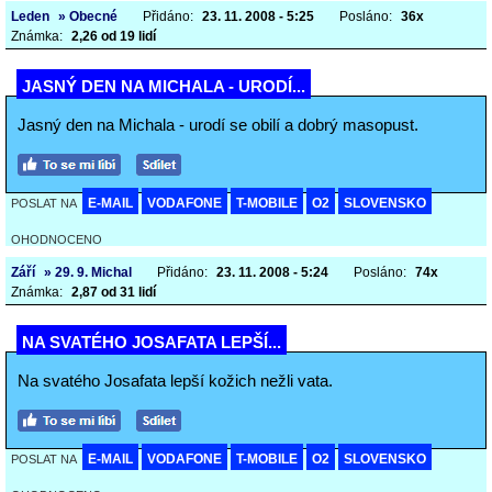
Leden
» Obecné
Přidáno:
23. 11. 2008 - 5:25
Posláno:
36x
Známka:
2,26 od 19 lidí
JASNÝ DEN NA MICHALA - URODÍ...
Jasný den na Michala - urodí se obilí a dobrý masopust.
E-MAIL
VODAFONE
T-MOBILE
O2
SLOVENSKO
POSLAT NA
OHODNOCENO
Září
» 29. 9. Michal
Přidáno:
23. 11. 2008 - 5:24
Posláno:
74x
Známka:
2,87 od 31 lidí
NA SVATÉHO JOSAFATA LEPŠÍ...
Na svatého Josafata lepší kožich nežli vata.
E-MAIL
VODAFONE
T-MOBILE
O2
SLOVENSKO
POSLAT NA