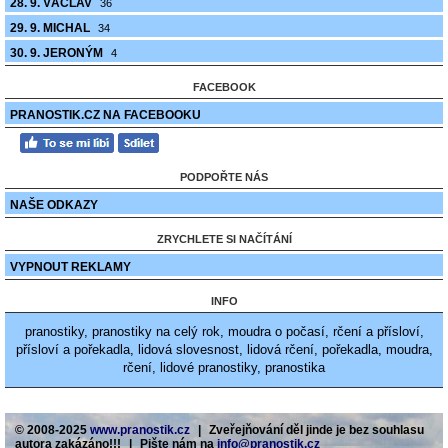
28. 9. VÁCLAV
36
29. 9. MICHAL
34
30. 9. JERONÝM
4
FACEBOOK
PRANOSTIK.CZ NA FACEBOOKU
PODPOŘTE NÁS
NAŠE ODKAZY
ZRYCHLETE SI NAČÍTÁNÍ
VYPNOUT REKLAMY
INFO
pranostiky, pranostiky na celý rok, moudra o počasí, rčení a přísloví,
přísloví a pořekadla, lidová slovesnost, lidová rčení, pořekadla, moudra,
rčení, lidové pranostiky, pranostika
© 2008-2025
www.pranostik.cz
|
Zveřejňování děl jinde je bez souhlasu
autora zakázáno!!!
|
Pište nám na
info@pranostik.cz