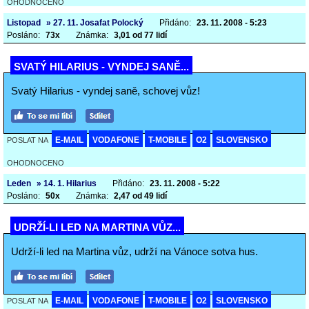
OHODNOCENO
Listopad
» 27. 11. Josafat Polocký
Přidáno:
23. 11. 2008 - 5:23
Posláno:
73x
Známka:
3,01 od 77 lidí
SVATÝ HILARIUS - VYNDEJ SANĚ...
Svatý Hilarius - vyndej saně, schovej vůz!
E-MAIL
VODAFONE
T-MOBILE
O2
SLOVENSKO
POSLAT NA
OHODNOCENO
Leden
» 14. 1. Hilarius
Přidáno:
23. 11. 2008 - 5:22
Posláno:
50x
Známka:
2,47 od 49 lidí
UDRŽÍ-LI LED NA MARTINA VŮZ...
Udrží-li led na Martina vůz, udrží na Vánoce sotva hus.
E-MAIL
VODAFONE
T-MOBILE
O2
SLOVENSKO
POSLAT NA