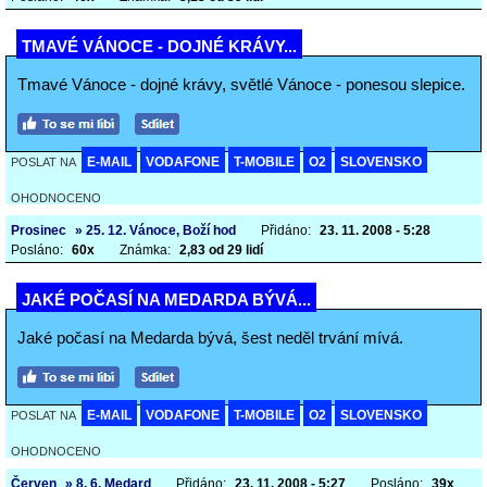
TMAVÉ VÁNOCE - DOJNÉ KRÁVY...
Tmavé Vánoce - dojné krávy, světlé Vánoce - ponesou slepice.
E-MAIL
VODAFONE
T-MOBILE
O2
SLOVENSKO
POSLAT NA
OHODNOCENO
Prosinec
» 25. 12. Vánoce, Boží hod
Přidáno:
23. 11. 2008 - 5:28
Posláno:
60x
Známka:
2,83 od 29 lidí
JAKÉ POČASÍ NA MEDARDA BÝVÁ...
Jaké počasí na Medarda bývá, šest neděl trvání mívá.
E-MAIL
VODAFONE
T-MOBILE
O2
SLOVENSKO
POSLAT NA
OHODNOCENO
Červen
» 8. 6. Medard
Přidáno:
23. 11. 2008 - 5:27
Posláno:
39x