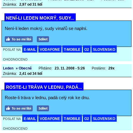
Známka:
2,97 od 31 lidí
NENÍ-LI LEDEN MOKRÝ, SUDY...
Není-li leden mokrý, sudy vinařů se naplní.
E-MAIL
VODAFONE
T-MOBILE
O2
SLOVENSKO
POSLAT NA
OHODNOCENO
Leden
» Obecné
Přidáno:
23. 11. 2008 - 5:26
Posláno:
29x
Známka:
2,41 od 34 lidí
ROSTE-LI TRÁVA V LEDNU, PADÁ...
Roste-li tráva v lednu, padá celý rok ke dnu.
E-MAIL
VODAFONE
T-MOBILE
O2
SLOVENSKO
POSLAT NA
OHODNOCENO