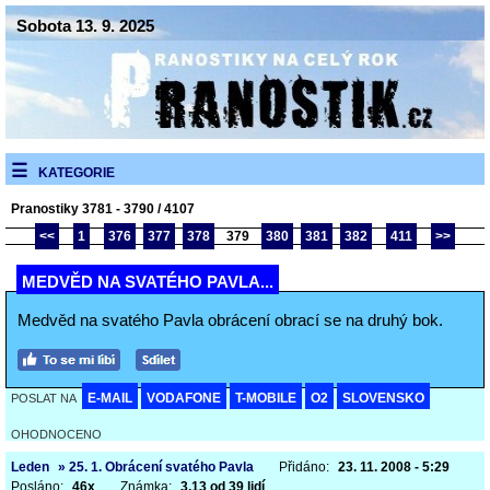
Sobota 13. 9. 2025
KATEGORIE
Pranostiky 3781 - 3790 / 4107
<<
1
376
377
378
379
380
381
382
411
>>
MEDVĚD NA SVATÉHO PAVLA...
Medvěd na svatého Pavla obrácení obrací se na druhý bok.
E-MAIL
VODAFONE
T-MOBILE
O2
SLOVENSKO
POSLAT NA
OHODNOCENO
Leden
» 25. 1. Obrácení svatého Pavla
Přidáno:
23. 11. 2008 - 5:29
Posláno:
46x
Známka:
3,13 od 39 lidí