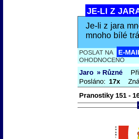
JE-LI Z JAR
Je-li z jara m
mnoho bílé trá
E-MAI
POSLAT NA
OHODNOCENO
Jaro
» Různé
Př
Posláno:
17x
Zn
Pranostiky 151 - 16