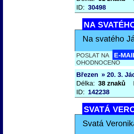
ID:
30498
NA SVATÉHO
Na svatého J
E-MAI
POSLAT NA
OHODNOCENO
Březen
» 20. 3. J
Délka:
38 znaků
ID:
142238
SVATÁ VERO
Svatá Veronik