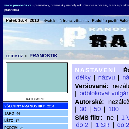
www.pranostik.cz
- pranostiky, pranostiky na celý rok, moudra o počasí, rčení a přísloví
pranostika
Pátek 16. 4. 2010
Svátek má
Irena
, zítra slaví
Rudolf
a pozítří
Valér
PRANOSTIK
LETEM.CZ
>
NASTAVENÍ
Ř
délky
|
názvu
|
n
Veršované:
nezál
|
odblokovat vulgár
KATEGORIE
Autorské:
nezálež
VŠECHNY PRANOSTIKY
2264
|
30
|
50
|
100
JARO
44
SMS filtr:
ne
|
1 
LÉTO
17
do 2
|
1 SR
|
do 
PODZIM
28