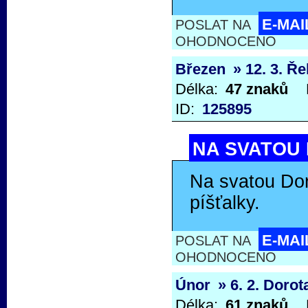
E-MAI
POSLAT NA
OHODNOCENO
Březen
» 12. 3. Ř
Délka:
47 znaků
ID:
125895
NA SVATOU 
Na svatou Doro
píšťalky.
E-MAI
POSLAT NA
OHODNOCENO
Únor
» 6. 2. Dorot
Délka:
61 znaků