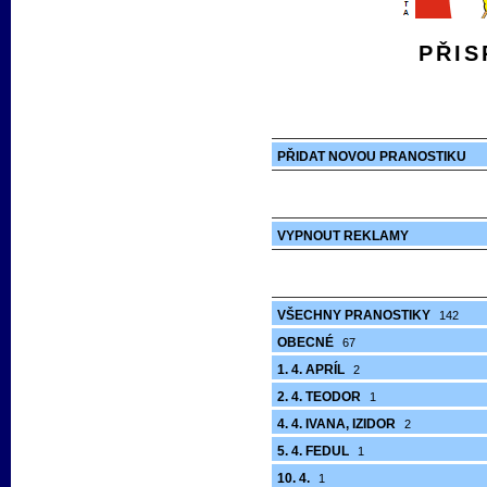
PŘIS
PŘIDAT NOVOU PRANOSTIKU
VYPNOUT REKLAMY
VŠECHNY PRANOSTIKY
142
OBECNÉ
67
1. 4. APRÍL
2
2. 4. TEODOR
1
4. 4. IVANA, IZIDOR
2
5. 4. FEDUL
1
10. 4.
1