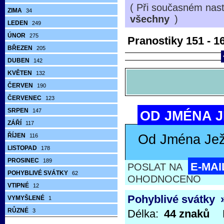
( Při současném nast
ZIMA
34
všechny
)
LEDEN
249
ÚNOR
275
Pranostiky 151 - 16
BŘEZEN
205
DUBEN
142
KVĚTEN
132
ČERVEN
190
ČERVENEC
123
SRPEN
147
OD JMÉNA J
ZÁŘÍ
117
ŘÍJEN
Od Jména Ježí
116
LISTOPAD
178
PROSINEC
189
E-MAI
POSLAT NA
POHYBLIVÉ SVÁTKY
62
OHODNOCENO
VTIPNÉ
12
Pohyblivé svátky
VYMYŠLENÉ
1
RŮZNÉ
3
Délka:
44 znaků