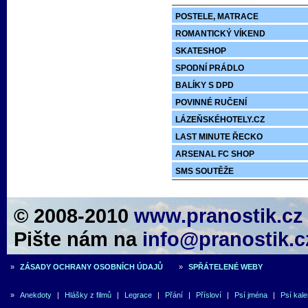
POSTELE, MATRACE
ROMANTICKÝ VÍKEND
SKATESHOP
SPODNÍ PRÁDLO
BALÍKY S DPD
POVINNÉ RUČENÍ
LÁZEŇSKÉHOTELY.CZ
LAST MINUTE ŘECKO
ARSENAL FC SHOP
SMS SOUTĚŽE
© 2008-2010
www.pranostik.cz
Pište nám na
info@pranostik.c
»
ZÁSADY OCHRANY OSOBNÍCH ÚDAJŮ
»
SPŘÁTELENÉ WEBY
»
Anekdoty
|
Hlášky z filmů
|
Legrace
|
Přání
|
Přísloví
|
Psí jména
|
Psí kal