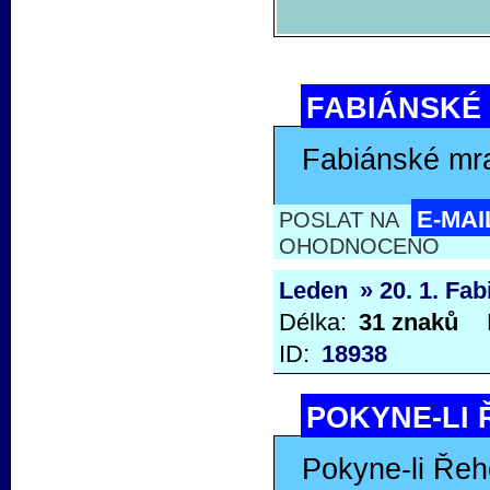
FABIÁNSKÉ 
Fabiánské mr
E-MAI
POSLAT NA
OHODNOCENO
Leden
» 20. 1. Fa
Délka:
31 znaků
ID:
18938
POKYNE-LI 
Pokyne-li Řeh