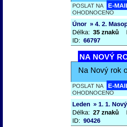
E-MAI
POSLAT NA
OHODNOCENO
Únor
» 4. 2. Maso
Délka:
35 znaků
ID:
66797
NA NOVÝ RO
Na Nový rok o
E-MAI
POSLAT NA
OHODNOCENO
Leden
» 1. 1. Nov
Délka:
27 znaků
ID:
90426