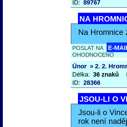
ID:
89767
NA HROMNIC
Na Hromnice z
E-MAI
POSLAT NA
OHODNOCENO
Únor
» 2. 2. Hrom
Délka:
36 znaků
ID:
28366
JSOU-LI O V
Jsou-li o Vinc
rok není naděj