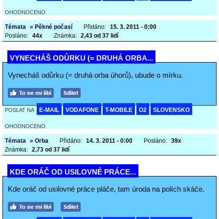
OHODNOCENO
Témata
» Pěkné počasí
Přidáno:
15. 3. 2011 - 0:00
Posláno:
44x
Známka:
2,43 od 37 lidí
VYNECHÁŠ ODŮRKU (= DRUHÁ ORBA...
Vynecháš odůrku (= druhá orba úhorů), ubude o mírku.
E-MAIL
VODAFONE
T-MOBILE
O2
SLOVENSKO
POSLAT NA
OHODNOCENO
Témata
» Orba
Přidáno:
14. 3. 2011 - 0:00
Posláno:
39x
Známka:
2,73 od 37 lidí
KDE ORÁČ OD USILOVNÉ PRÁCE...
Kde oráč od usilovné práce pláče, tam úroda na polích skáče.