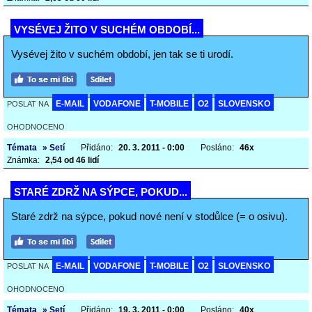
VYSÉVEJ ŽITO V SUCHÉM OBDOBÍ...
Vysévej žito v suchém období, jen tak se ti urodí.
E-MAIL
VODAFONE
T-MOBILE
O2
SLOVENSKO
POSLAT NA
OHODNOCENO
Témata
» Setí
Přidáno:
20. 3. 2011 - 0:00
Posláno:
46x
Známka:
2,54 od 46 lidí
STARÉ ZDRŽ NA SÝPCE, POKUD...
Staré zdrž na sýpce, pokud nové není v stodůlce (= o osivu).
E-MAIL
VODAFONE
T-MOBILE
O2
SLOVENSKO
POSLAT NA
OHODNOCENO
Témata
» Setí
Přidáno:
19. 3. 2011 - 0:00
Posláno:
40x