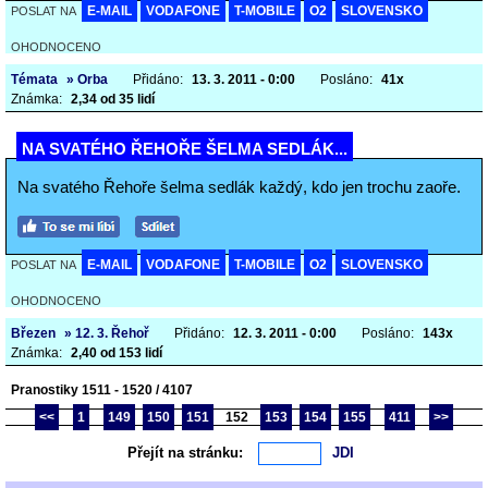
E-MAIL
VODAFONE
T-MOBILE
O2
SLOVENSKO
POSLAT NA
OHODNOCENO
Témata
» Orba
Přidáno:
13. 3. 2011 - 0:00
Posláno:
41x
Známka:
2,34 od 35 lidí
NA SVATÉHO ŘEHOŘE ŠELMA SEDLÁK...
Na svatého Řehoře šelma sedlák každý, kdo jen trochu zaoře.
E-MAIL
VODAFONE
T-MOBILE
O2
SLOVENSKO
POSLAT NA
OHODNOCENO
Březen
» 12. 3. Řehoř
Přidáno:
12. 3. 2011 - 0:00
Posláno:
143x
Známka:
2,40 od 153 lidí
Pranostiky 1511 - 1520 / 4107
<<
1
149
150
151
152
153
154
155
411
>>
Přejít na stránku: