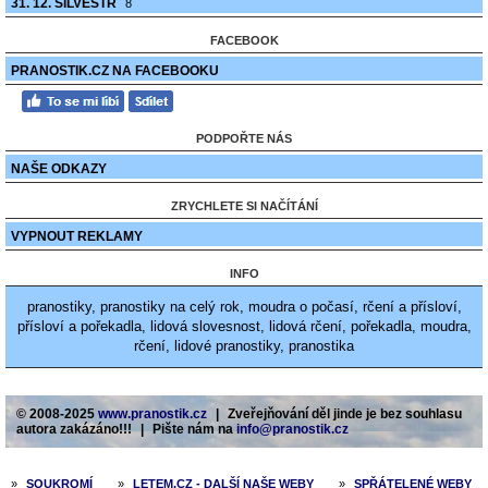
31. 12. SILVESTR
8
FACEBOOK
PRANOSTIK.CZ NA FACEBOOKU
PODPOŘTE NÁS
NAŠE ODKAZY
ZRYCHLETE SI NAČÍTÁNÍ
VYPNOUT REKLAMY
INFO
pranostiky, pranostiky na celý rok, moudra o počasí, rčení a přísloví,
přísloví a pořekadla, lidová slovesnost, lidová rčení, pořekadla, moudra,
rčení, lidové pranostiky, pranostika
© 2008-2025
www.pranostik.cz
|
Zveřejňování děl jinde je bez souhlasu
autora zakázáno!!!
|
Pište nám na
info@pranostik.cz
»
SOUKROMÍ
»
LETEM.CZ - DALŠÍ NAŠE WEBY
»
SPŘÁTELENÉ WEBY