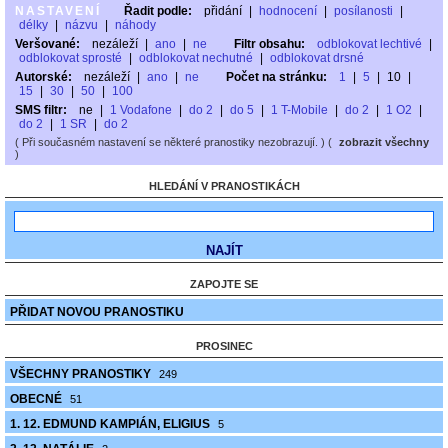
NASTAVENÍ
Řadit podle:
přidání
|
hodnocení
|
posílanosti
|
délky
|
názvu
|
náhody
Veršované:
nezáleží
|
ano
|
ne
Filtr obsahu:
odblokovat lechtivé
|
odblokovat sprosté
|
odblokovat nechutné
|
odblokovat drsné
Autorské:
nezáleží
|
ano
|
ne
Počet na stránku:
1
|
5
|
10
|
15
|
30
|
50
|
100
SMS filtr:
ne
|
1 Vodafone
|
do 2
|
do 5
|
1 T-Mobile
|
do 2
|
1 O2
|
do 2
|
1 SR
|
do 2
( Při současném nastavení se některé pranostiky nezobrazují. ) (
zobrazit všechny
)
HLEDÁNÍ V PRANOSTIKÁCH
ZAPOJTE SE
PŘIDAT NOVOU PRANOSTIKU
PROSINEC
VŠECHNY PRANOSTIKY
249
OBECNÉ
51
1. 12. EDMUND KAMPIÁN, ELIGIUS
5