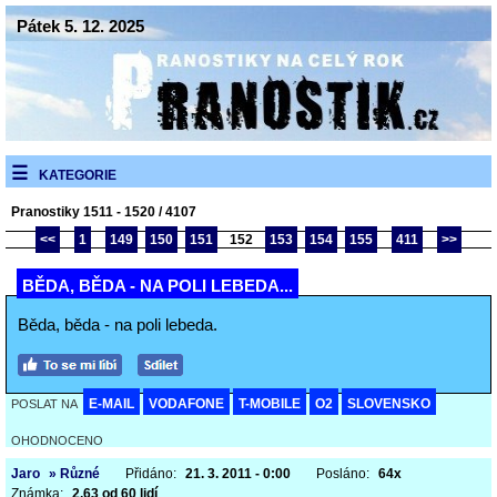
Pátek 5. 12. 2025
KATEGORIE
Pranostiky 1511 - 1520 / 4107
<<
1
149
150
151
152
153
154
155
411
>>
BĚDA, BĚDA - NA POLI LEBEDA...
Běda, běda - na poli lebeda.
E-MAIL
VODAFONE
T-MOBILE
O2
SLOVENSKO
POSLAT NA
OHODNOCENO
Jaro
» Různé
Přidáno:
21. 3. 2011 - 0:00
Posláno:
64x
Známka:
2,63 od 60 lidí