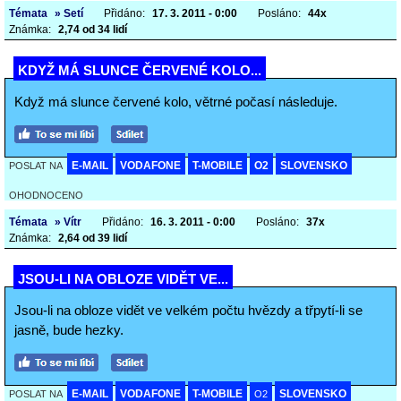
Témata
» Setí
Přidáno:
17. 3. 2011 - 0:00
Posláno:
44x
Známka:
2,74 od 34 lidí
KDYŽ MÁ SLUNCE ČERVENÉ KOLO...
Když má slunce červené kolo, větrné počasí následuje.
E-MAIL
VODAFONE
T-MOBILE
O2
SLOVENSKO
POSLAT NA
OHODNOCENO
Témata
» Vítr
Přidáno:
16. 3. 2011 - 0:00
Posláno:
37x
Známka:
2,64 od 39 lidí
JSOU-LI NA OBLOZE VIDĚT VE...
Jsou-li na obloze vidět ve velkém počtu hvězdy a třpytí-li se
jasně, bude hezky.
E-MAIL
VODAFONE
T-MOBILE
SLOVENSKO
POSLAT NA
O2