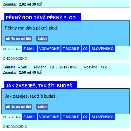
Známka:
2,82 od 38 lidí
PĚKNÝ ROD DÁVÁ PĚKNÝ PLOD...
Pěkný rod dává pěkný plod.
E-MAIL
VODAFONE
T-MOBILE
O2
SLOVENSKO
POSLAT NA
OHODNOCENO
Témata
» Setí
Přidáno:
18. 3. 2011 - 0:00
Posláno:
41x
Známka:
2,50 od 40 lidí
JAK ZASEJEŠ, TAK ŽÍTI BUDEŠ...
Jak zaseješ, tak žíti budeš.
E-MAIL
VODAFONE
T-MOBILE
O2
SLOVENSKO
POSLAT NA
OHODNOCENO