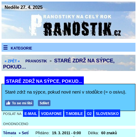
Neděle 27. 4. 2025
KATEGORIE
STARÉ ZDRŽ NA SÝPCE,
« ZPĚT «
PRANOSTIK
>
POKUD...
STARÉ ZDRŽ NA SÝPCE, POKUD...
Staré zdrž na sýpce, pokud nové není v stodůlce (= o osivu).
E-MAIL
VODAFONE
T-MOBILE
O2
SLOVENSKO
POSLAT NA
OHODNOCENO
Témata
» Setí
Přidáno:
19. 3. 2011 - 0:00
Délka:
60 znaků