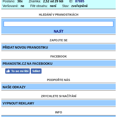
Posláno:
38x
Známka:
2,52 od 29 lidí
ID:
87885
Veršované:
ne
Filtr obsahu:
není
Stav:
zveřejněné
HLEDÁNÍ V PRANOSTIKÁCH
ZAPOJTE SE
PŘIDAT NOVOU PRANOSTIKU
FACEBOOK
PRANOSTIK.CZ NA FACEBOOKU
PODPOŘTE NÁS
NAŠE ODKAZY
ZRYCHLETE SI NAČÍTÁNÍ
VYPNOUT REKLAMY
INFO