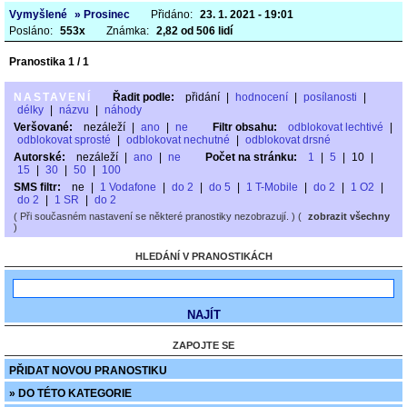
Vymyšlené
» Prosinec
Přidáno:
23. 1. 2021 - 19:01
Posláno:
553x
Známka:
2,82 od 506 lidí
Pranostika 1 / 1
NASTAVENÍ
Řadit podle:
přidání
|
hodnocení
|
posílanosti
|
délky
|
názvu
|
náhody
Veršované:
nezáleží
|
ano
|
ne
Filtr obsahu:
odblokovat lechtivé
|
odblokovat sprosté
|
odblokovat nechutné
|
odblokovat drsné
Autorské:
nezáleží
|
ano
|
ne
Počet na stránku:
1
|
5
|
10
|
15
|
30
|
50
|
100
SMS filtr:
ne
|
1 Vodafone
|
do 2
|
do 5
|
1 T-Mobile
|
do 2
|
1 O2
|
do 2
|
1 SR
|
do 2
( Při současném nastavení se některé pranostiky nezobrazují. ) (
zobrazit všechny
)
HLEDÁNÍ V PRANOSTIKÁCH
ZAPOJTE SE
PŘIDAT NOVOU PRANOSTIKU
» DO TÉTO KATEGORIE