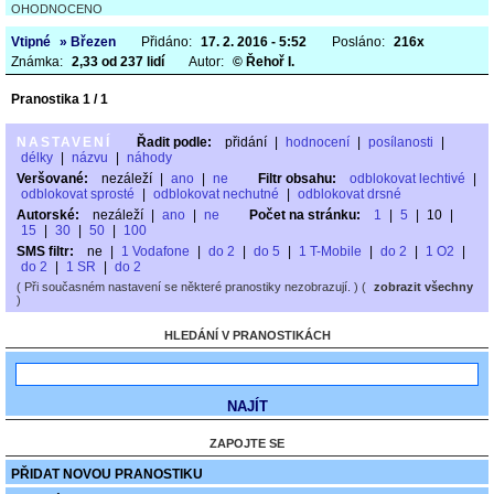
OHODNOCENO
Vtipné
» Březen
Přidáno:
17. 2. 2016 - 5:52
Posláno:
216x
Známka:
2,33 od 237 lidí
Autor:
© Řehoř I.
Pranostika 1 / 1
NASTAVENÍ
Řadit podle:
přidání
|
hodnocení
|
posílanosti
|
délky
|
názvu
|
náhody
Veršované:
nezáleží
|
ano
|
ne
Filtr obsahu:
odblokovat lechtivé
|
odblokovat sprosté
|
odblokovat nechutné
|
odblokovat drsné
Autorské:
nezáleží
|
ano
|
ne
Počet na stránku:
1
|
5
|
10
|
15
|
30
|
50
|
100
SMS filtr:
ne
|
1 Vodafone
|
do 2
|
do 5
|
1 T-Mobile
|
do 2
|
1 O2
|
do 2
|
1 SR
|
do 2
( Při současném nastavení se některé pranostiky nezobrazují. ) (
zobrazit všechny
)
HLEDÁNÍ V PRANOSTIKÁCH
ZAPOJTE SE
PŘIDAT NOVOU PRANOSTIKU