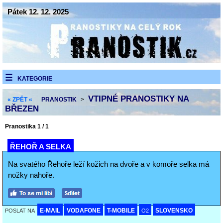
Pátek 12. 12. 2025
KATEGORIE
VTIPNÉ PRANOSTIKY NA
« ZPĚT «
PRANOSTIK
>
BŘEZEN
Pranostika 1 / 1
ŘEHOŘ A SELKA
Na svatého Řehoře leží kožich na dvoře a v komoře selka má
nožky nahoře.
E-MAIL
VODAFONE
T-MOBILE
SLOVENSKO
POSLAT NA
O2