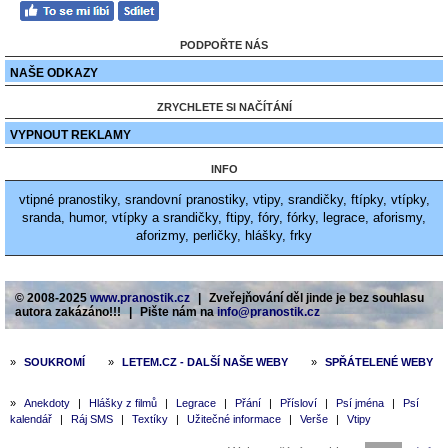
PODPOŘTE NÁS
NAŠE ODKAZY
ZRYCHLETE SI NAČÍTÁNÍ
VYPNOUT REKLAMY
INFO
vtipné pranostiky, srandovní pranostiky, vtipy, srandičky, ftípky, vtípky,
sranda, humor, vtípky a srandičky, ftipy, fóry, fórky, legrace, aforismy,
aforizmy, perličky, hlášky, frky
© 2008-2025
www.pranostik.cz
|
Zveřejňování děl jinde je bez souhlasu
autora zakázáno!!!
|
Pište nám na
info@pranostik.cz
»
SOUKROMÍ
»
LETEM.CZ - DALŠÍ NAŠE WEBY
»
SPŘÁTELENÉ WEBY
»
Anekdoty
|
Hlášky z filmů
|
Legrace
|
Přání
|
Přísloví
|
Psí jména
|
Psí
kalendář
|
Ráj SMS
|
Textíky
|
Užitečné informace
|
Verše
|
Vtipy