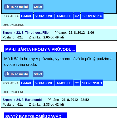
E-MAIL
VODAFONE
T-MOBILE
O2
SLOVENSKO
POSLAT NA
OHODNOCENO
Srpen
» 22. 8. Timotheus, Filip
Přidáno:
22. 8. 2012 - 1:06
Posláno:
62x
Známka:
2,65 od 49 lidí
MÁ-LI BÁRTA HROMY V PRŮVODU...
Má-li Bárta hromy v průvodu, vyznamenává to pěkný podzim a
ovoce i vína úrodu.
E-MAIL
VODAFONE
T-MOBILE
SLOVENSKO
POSLAT NA
O2
OHODNOCENO
Srpen
» 24. 8. Bartoloměj
Přidáno:
21. 8. 2012 - 22:52
Posláno:
61x
Známka:
2,33 od 42 lidí
SVATÝ BARTOLOMĚJ ZAVÁDÍ...