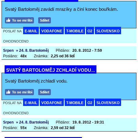
Svatý Bartoloměj zavádí mrazíky a činí konec bouřkám.
E-MAIL
VODAFONE
T-MOBILE
O2
SLOVENSKO
POSLAT NA
OHODNOCENO
Srpen
» 24. 8. Bartoloměj
Přidáno:
20. 8. 2012 - 7:59
Posláno:
48x
Známka:
2,25 od 36 lidí
SVATÝ BARTOLOMĚJ ZCHLADÍ VODU...
Svatý Bartoloměj zchladí vodu.
E-MAIL
VODAFONE
T-MOBILE
O2
SLOVENSKO
POSLAT NA
OHODNOCENO
Srpen
» 24. 8. Bartoloměj
Přidáno:
19. 8. 2012 - 19:31
Posláno:
55x
Známka:
2,59 od 32 lidí