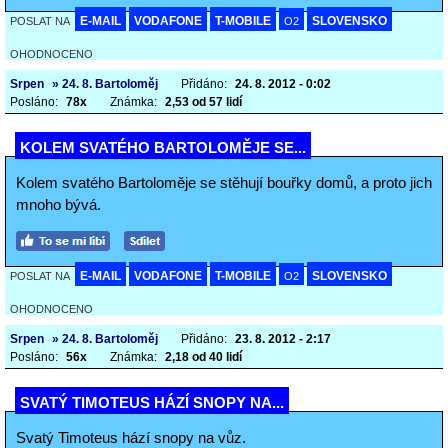
E-MAIL
VODAFONE
T-MOBILE
SLOVENSKO
POSLAT NA
O2
OHODNOCENO
Srpen
» 24. 8. Bartoloměj
Přidáno:
24. 8. 2012 - 0:02
Posláno:
78x
Známka:
2,53 od 57 lidí
KOLEM SVATÉHO BARTOLOMĚJE SE...
Kolem svatého Bartoloměje se stěhují bouřky domů, a proto jich
mnoho bývá.
E-MAIL
VODAFONE
T-MOBILE
SLOVENSKO
POSLAT NA
O2
OHODNOCENO
Srpen
» 24. 8. Bartoloměj
Přidáno:
23. 8. 2012 - 2:17
Posláno:
56x
Známka:
2,18 od 40 lidí
SVATÝ TIMOTEUS HÁZÍ SNOPY NA...
Svatý Timoteus hází snopy na vůz.