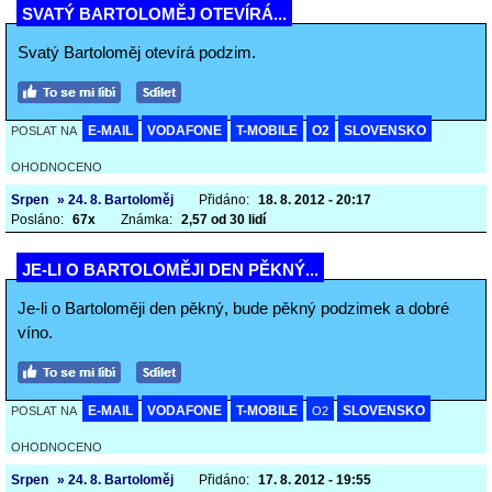
SVATÝ BARTOLOMĚJ OTEVÍRÁ...
Svatý Bartoloměj otevírá podzim.
E-MAIL
VODAFONE
T-MOBILE
O2
SLOVENSKO
POSLAT NA
OHODNOCENO
Srpen
» 24. 8. Bartoloměj
Přidáno:
18. 8. 2012 - 20:17
Posláno:
67x
Známka:
2,57 od 30 lidí
JE-LI O BARTOLOMĚJI DEN PĚKNÝ...
Je-li o Bartoloměji den pěkný, bude pěkný podzimek a dobré
víno.
E-MAIL
VODAFONE
T-MOBILE
SLOVENSKO
POSLAT NA
O2
OHODNOCENO
Srpen
» 24. 8. Bartoloměj
Přidáno:
17. 8. 2012 - 19:55