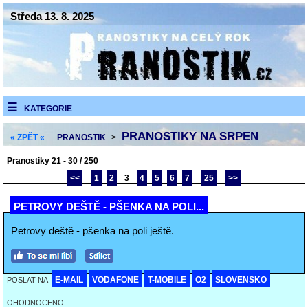
Středa 13. 8. 2025
KATEGORIE
PRANOSTIKY NA SRPEN
« ZPĚT «
PRANOSTIK
>
Pranostiky 21 - 30 / 250
<<
1
2
3
4
5
6
7
25
>>
PETROVY DEŠTĚ - PŠENKA NA POLI...
Petrovy deště - pšenka na poli ještě.
E-MAIL
VODAFONE
T-MOBILE
O2
SLOVENSKO
POSLAT NA
OHODNOCENO