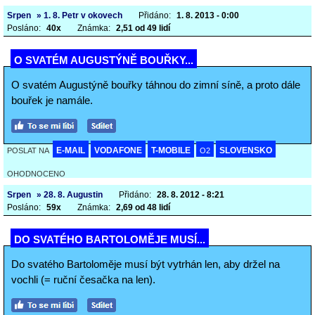
Srpen
» 1. 8. Petr v okovech
Přidáno:
1. 8. 2013 - 0:00
Posláno:
40x
Známka:
2,51 od 49 lidí
O SVATÉM AUGUSTÝNĚ BOUŘKY...
O svatém Augustýně bouřky táhnou do zimní síně, a proto dále
bouřek je namále.
E-MAIL
VODAFONE
T-MOBILE
SLOVENSKO
POSLAT NA
O2
OHODNOCENO
Srpen
» 28. 8. Augustin
Přidáno:
28. 8. 2012 - 8:21
Posláno:
59x
Známka:
2,69 od 48 lidí
DO SVATÉHO BARTOLOMĚJE MUSÍ...
Do svatého Bartoloměje musí být vytrhán len, aby držel na
vochli (= ruční česačka na len).