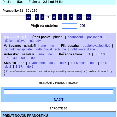
Posláno:
53x
Známka:
2,64 od 36 lidí
Pranostiky 21 - 30 / 250
<<
1
2
3
4
5
6
7
25
>>
Přejít na stránku:
NASTAVENÍ
Řadit podle:
přidání
|
hodnocení
|
posílanosti
|
délky
|
názvu
|
náhody
Veršované:
nezáleží
|
ano
|
ne
Filtr obsahu:
odblokovat lechtivé
|
odblokovat sprosté
|
odblokovat nechutné
|
odblokovat drsné
Autorské:
nezáleží
|
ano
|
ne
Počet na stránku:
1
|
5
|
10
|
15
|
30
|
50
|
100
SMS filtr:
ne
|
1 Vodafone
|
do 2
|
do 5
|
1 T-Mobile
|
do 2
|
1 O2
|
do 2
|
1 SR
|
do 2
( Při současném nastavení se některé pranostiky nezobrazují. ) (
zobrazit všechny
)
HLEDÁNÍ V PRANOSTIKÁCH
ZAPOJTE SE
PŘIDAT NOVOU PRANOSTIKU