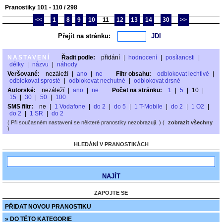
Pranostiky 101 - 110 / 298
<<
1
8
9
10
11
12
13
14
30
>>
Přejít na stránku:
NASTAVENÍ
Řadit podle:
přidání
|
hodnocení
|
posílanosti
|
délky
|
názvu
|
náhody
Veršované:
nezáleží
|
ano
|
ne
Filtr obsahu:
odblokovat lechtivé
|
odblokovat sprosté
|
odblokovat nechutné
|
odblokovat drsné
Autorské:
nezáleží
|
ano
|
ne
Počet na stránku:
1
|
5
|
10
|
15
|
30
|
50
|
100
SMS filtr:
ne
|
1 Vodafone
|
do 2
|
do 5
|
1 T-Mobile
|
do 2
|
1 O2
|
do 2
|
1 SR
|
do 2
( Při současném nastavení se některé pranostiky nezobrazují. ) (
zobrazit všechny
)
HLEDÁNÍ V PRANOSTIKÁCH
ZAPOJTE SE
PŘIDAT NOVOU PRANOSTIKU
» DO TÉTO KATEGORIE