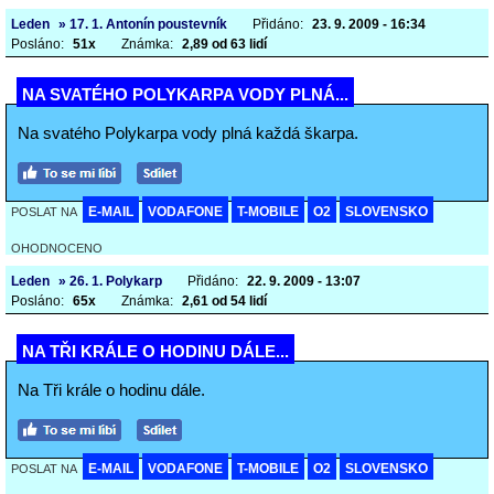
Leden
» 17. 1. Antonín poustevník
Přidáno:
23. 9. 2009 - 16:34
Posláno:
51x
Známka:
2,89 od 63 lidí
NA SVATÉHO POLYKARPA VODY PLNÁ...
Na svatého Polykarpa vody plná každá škarpa.
E-MAIL
VODAFONE
T-MOBILE
O2
SLOVENSKO
POSLAT NA
OHODNOCENO
Leden
» 26. 1. Polykarp
Přidáno:
22. 9. 2009 - 13:07
Posláno:
65x
Známka:
2,61 od 54 lidí
NA TŘI KRÁLE O HODINU DÁLE...
Na Tři krále o hodinu dále.
E-MAIL
VODAFONE
T-MOBILE
O2
SLOVENSKO
POSLAT NA