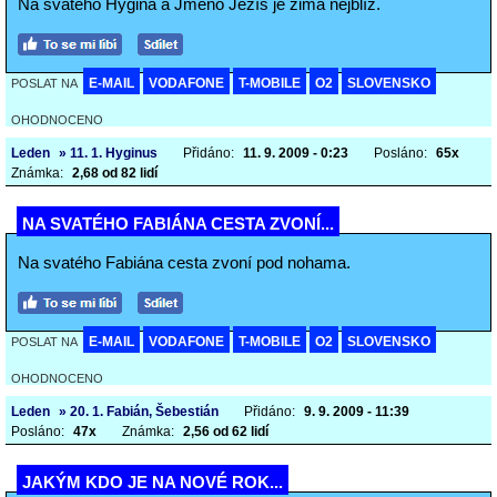
Na svatého Hygina a Jméno Ježíš je zima nejblíž.
E-MAIL
VODAFONE
T-MOBILE
O2
SLOVENSKO
POSLAT NA
OHODNOCENO
Leden
» 11. 1. Hyginus
Přidáno:
11. 9. 2009 - 0:23
Posláno:
65x
Známka:
2,68 od 82 lidí
NA SVATÉHO FABIÁNA CESTA ZVONÍ...
Na svatého Fabiána cesta zvoní pod nohama.
E-MAIL
VODAFONE
T-MOBILE
O2
SLOVENSKO
POSLAT NA
OHODNOCENO
Leden
» 20. 1. Fabián, Šebestián
Přidáno:
9. 9. 2009 - 11:39
Posláno:
47x
Známka:
2,56 od 62 lidí
JAKÝM KDO JE NA NOVÉ ROK...