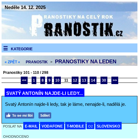
Neděle 14. 12. 2025
KATEGORIE
PRANOSTIKY NA LEDEN
« ZPĚT «
PRANOSTIK
>
Pranostiky 101 - 110 / 298
<<
1
8
9
10
11
12
13
14
30
>>
SVATÝ ANTONÍN NAJDE-LI LEDY...
Svatý Antonín najde-li ledy, tak je láme, nenajde-li, nadělá je.
E-MAIL
VODAFONE
T-MOBILE
SLOVENSKO
POSLAT NA
O2
OHODNOCENO