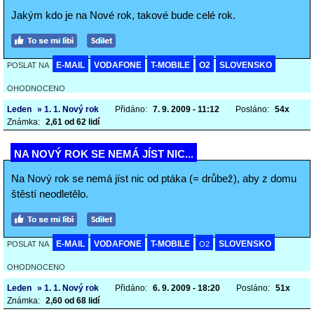
Jakým kdo je na Nové rok, takové bude celé rok.
E-MAIL
VODAFONE
T-MOBILE
O2
SLOVENSKO
POSLAT NA
OHODNOCENO
Leden
» 1. 1. Nový rok
Přidáno:
7. 9. 2009 - 11:12
Posláno:
54x
Známka:
2,61 od 62 lidí
NA NOVÝ ROK SE NEMÁ JÍST NIC...
Na Nový rok se nemá jíst nic od ptáka (= drůbež), aby z domu
štěstí neodletělo.
E-MAIL
VODAFONE
T-MOBILE
SLOVENSKO
POSLAT NA
O2
OHODNOCENO
Leden
» 1. 1. Nový rok
Přidáno:
6. 9. 2009 - 18:20
Posláno:
51x
Známka:
2,60 od 68 lidí