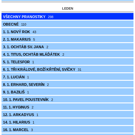
LEDEN
VŠECHNY PRANOSTIKY
298
OBECNÉ
110
1. 1. NOVÝ ROK
43
2. 1. MAKARIUS
5
3. 1. OCHTÁB SV. JANA
2
4. 1. TITUS, OCHTÁB MLÁĎÁTEK
2
5. 1. TELESFOR
1
6. 1. TŘI KRÁLOVÉ, BOŽÍ KŘTĚNÍ, SVÍČKY
31
7. 1. LUCIÁN
1
8. 1. ERHARD, SEVERÍN
2
9. 1. BAZILIŠ
1
10. 1. PAVEL POUSTEVNÍK
2
11. 1. HYGINUS
2
12. 1. ARKADYUS
1
14. 1. HILARIUS
1
16. 1. MARCEL
3