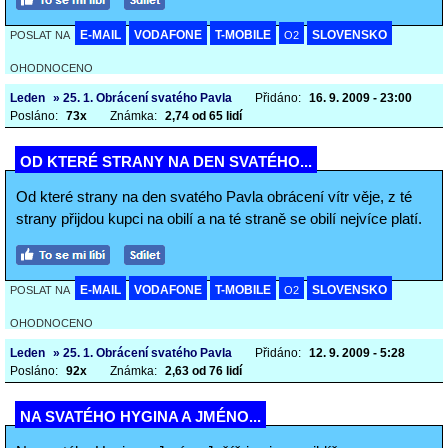
E-MAIL
VODAFONE
T-MOBILE
SLOVENSKO
POSLAT NA
O2
OHODNOCENO
Leden
» 25. 1. Obrácení svatého Pavla
Přidáno:
16. 9. 2009 - 23:00
Posláno:
73x
Známka:
2,74 od 65 lidí
OD KTERÉ STRANY NA DEN SVATÉHO...
Od které strany na den svatého Pavla obrácení vítr věje, z té
strany přijdou kupci na obilí a na té straně se obilí nejvíce platí.
E-MAIL
VODAFONE
T-MOBILE
SLOVENSKO
POSLAT NA
O2
OHODNOCENO
Leden
» 25. 1. Obrácení svatého Pavla
Přidáno:
12. 9. 2009 - 5:28
Posláno:
92x
Známka:
2,63 od 76 lidí
NA SVATÉHO HYGINA A JMÉNO...