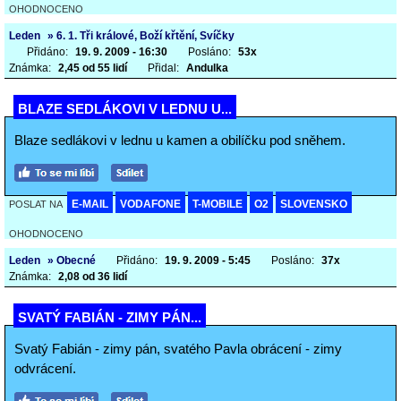
OHODNOCENO
Leden
» 6. 1. Tři králové, Boží křtění, Svíčky
Přidáno:
19. 9. 2009 - 16:30
Posláno:
53x
Známka:
2,45 od 55 lidí
Přidal:
Andulka
BLAZE SEDLÁKOVI V LEDNU U...
Blaze sedlákovi v lednu u kamen a obilíčku pod sněhem.
E-MAIL
VODAFONE
T-MOBILE
O2
SLOVENSKO
POSLAT NA
OHODNOCENO
Leden
» Obecné
Přidáno:
19. 9. 2009 - 5:45
Posláno:
37x
Známka:
2,08 od 36 lidí
SVATÝ FABIÁN - ZIMY PÁN...
Svatý Fabián - zimy pán, svatého Pavla obrácení - zimy
odvrácení.