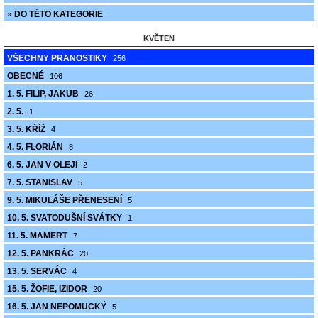
» DO TÉTO KATEGORIE
KVĚTEN
VŠECHNY PRANOSTIKY
256
OBECNÉ
106
1. 5. FILIP, JAKUB
26
2. 5.
1
3. 5. KŘÍŽ
4
4. 5. FLORIÁN
8
6. 5. JAN V OLEJI
2
7. 5. STANISLAV
5
9. 5. MIKULÁŠE PŘENESENÍ
5
10. 5. SVATODUŠNÍ SVÁTKY
1
11. 5. MAMERT
7
12. 5. PANKRÁC
20
13. 5. SERVÁC
4
15. 5. ŽOFIE, IZIDOR
20
16. 5. JAN NEPOMUCKÝ
5