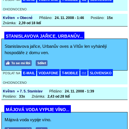
OHODNOCENO
Květen
» Obecné
Přidáno:
24. 11. 2008 - 1:46
Posláno:
15x
Známka:
2,39 od 18 lidí
STANISLAVOVA JAŘICE, URBANŮV...
Stanislavova jařice, Urbanův oves a Vítův len vyhánějí
hospodáře z domu ven.
E-MAIL
VODAFONE
T-MOBILE
SLOVENSKO
POSLAT NA
O2
OHODNOCENO
Květen
» 7. 5. Stanislav
Přidáno:
24. 11. 2008 - 1:39
Posláno:
33x
Známka:
2,43 od 28 lidí
MÁJOVÁ VODA VYPIJE VÍNO...
Májová voda vypije víno.