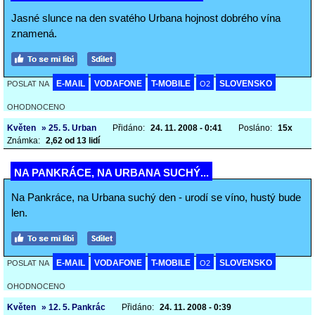
Jasné slunce na den svatého Urbana hojnost dobrého vína
znamená.
E-MAIL
VODAFONE
T-MOBILE
SLOVENSKO
POSLAT NA
O2
OHODNOCENO
Květen
» 25. 5. Urban
Přidáno:
24. 11. 2008 - 0:41
Posláno:
15x
Známka:
2,62 od 13 lidí
NA PANKRÁCE, NA URBANA SUCHÝ...
Na Pankráce, na Urbana suchý den - urodí se víno, hustý bude
len.
E-MAIL
VODAFONE
T-MOBILE
SLOVENSKO
POSLAT NA
O2
OHODNOCENO
Květen
» 12. 5. Pankrác
Přidáno:
24. 11. 2008 - 0:39