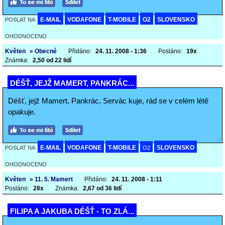
E-MAIL
VODAFONE
T-MOBILE
O2
SLOVENSKO
POSLAT NA
OHODNOCENO
Květen
» Obecné
Přidáno:
24. 11. 2008 - 1:36
Posláno:
19x
Známka:
2,50 od 22 lidí
DÉŠŤ, JEJŽ MAMERT, PANKRÁC...
Déšť, jejž Mamert, Pankrác, Servác kuje, rád se v celém létě
opakuje.
E-MAIL
VODAFONE
T-MOBILE
SLOVENSKO
POSLAT NA
O2
OHODNOCENO
Květen
» 11. 5. Mamert
Přidáno:
24. 11. 2008 - 1:11
Posláno:
28x
Známka:
2,67 od 36 lidí
FILIPA A JAKUBA DÉŠŤ - TO ZLÁ...