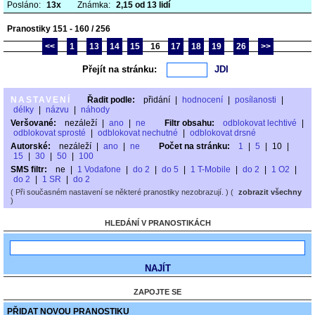
Posláno:
13x
Známka:
2,15 od 13 lidí
Pranostiky 151 - 160 / 256
<<
1
13
14
15
16
17
18
19
26
>>
Přejít na stránku:
NASTAVENÍ
Řadit podle:
přidání
|
hodnocení
|
posílanosti
|
délky
|
názvu
|
náhody
Veršované:
nezáleží
|
ano
|
ne
Filtr obsahu:
odblokovat lechtivé
|
odblokovat sprosté
|
odblokovat nechutné
|
odblokovat drsné
Autorské:
nezáleží
|
ano
|
ne
Počet na stránku:
1
|
5
|
10
|
15
|
30
|
50
|
100
SMS filtr:
ne
|
1 Vodafone
|
do 2
|
do 5
|
1 T-Mobile
|
do 2
|
1 O2
|
do 2
|
1 SR
|
do 2
( Při současném nastavení se některé pranostiky nezobrazují. ) (
zobrazit všechny
)
HLEDÁNÍ V PRANOSTIKÁCH
ZAPOJTE SE
PŘIDAT NOVOU PRANOSTIKU