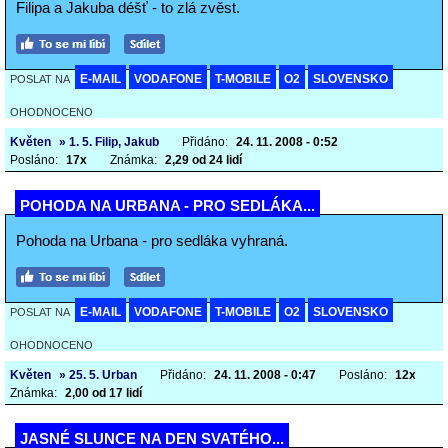
Filipa a Jakuba déšť - to zlá zvěst.
E-MAIL
VODAFONE
T-MOBILE
O2
SLOVENSKO
POSLAT NA
OHODNOCENO
Květen
» 1. 5. Filip, Jakub
Přidáno:
24. 11. 2008 - 0:52
Posláno:
17x
Známka:
2,29 od 24 lidí
POHODA NA URBANA - PRO SEDLÁKA...
Pohoda na Urbana - pro sedláka vyhraná.
E-MAIL
VODAFONE
T-MOBILE
O2
SLOVENSKO
POSLAT NA
OHODNOCENO
Květen
» 25. 5. Urban
Přidáno:
24. 11. 2008 - 0:47
Posláno:
12x
Známka:
2,00 od 17 lidí
JASNÉ SLUNCE NA DEN SVATÉHO...