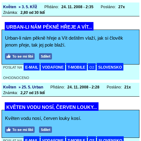
Květen
» 3. 5. Kříž
Přidáno:
24. 11. 2008 - 2:35
Posláno:
27x
Známka:
2,80 od 30 lidí
URBAN-LI NÁM PĚKNĚ HŘEJE A VÍT...
Urban-li nám pěkně hřeje a Vít deštěm vlaží, jak si člověk
jenom přeje, tak jej pole blaží.
E-MAIL
VODAFONE
T-MOBILE
SLOVENSKO
POSLAT NA
O2
OHODNOCENO
Květen
» 25. 5. Urban
Přidáno:
24. 11. 2008 - 2:28
Posláno:
21x
Známka:
2,27 od 15 lidí
KVĚTEN VODU NOSÍ, ČERVEN LOUKY...
Květen vodu nosí, červen louky kosí.
E-MAIL
VODAFONE
T-MOBILE
O2
SLOVENSKO
POSLAT NA