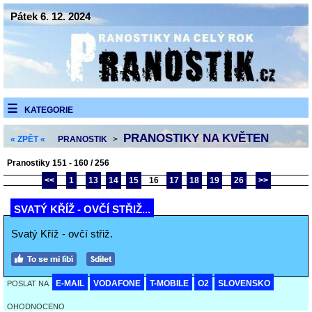
Pátek 6. 12. 2024
KATEGORIE
PRANOSTIKY NA KVĚTEN
« ZPĚT «
PRANOSTIK
>
Pranostiky 151 - 160 / 256
<<
1
13
14
15
16
17
18
19
26
>>
SVATÝ KŘÍŽ - OVČÍ STŘIŽ...
Svatý Kříž - ovčí střiž.
E-MAIL
VODAFONE
T-MOBILE
O2
SLOVENSKO
POSLAT NA
OHODNOCENO