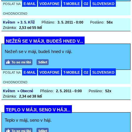
E-MAIL
VODAFONE
T-MOBILE
O2
SLOVENSKO
POSLAT NA
OHODNOCENO
Květen
» 3. 5. Kříž
Přidáno:
3. 5. 2011 - 0:00
Posláno:
56x
Známka:
2,53 od 55 lidí
NEŽEŇ SE V MÁJI, BUDEŠ HNED V...
Nežeň se v máji, budeš hned v ráji.
E-MAIL
VODAFONE
T-MOBILE
O2
SLOVENSKO
POSLAT NA
OHODNOCENO
Květen
» Obecné
Přidáno:
2. 5. 2011 - 0:00
Posláno:
52x
Známka:
2,34 od 38 lidí
TEPLO V MÁJI, SENO V HÁJI...
Teplo v máji, seno v háji.