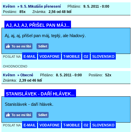
Květen
» 9. 5. Mikuláše přenesení
Přidáno:
9. 5. 2011 - 0:00
Posláno:
85x
Známka:
2,56 od 48 lidí
AJ, AJ, AJ, PŘIŠEL PAN MÁJ...
Aj, aj, aj, přišel pan máj, teplý, ale hladový.
E-MAIL
VODAFONE
T-MOBILE
O2
SLOVENSKO
POSLAT NA
OHODNOCENO
Květen
» Obecné
Přidáno:
8. 5. 2011 - 0:00
Posláno:
52x
Známka:
2,39 od 46 lidí
STANISLÁVEK - DAŘÍ HLÁVEK...
Stanislávek - daří hlávek.
E-MAIL
VODAFONE
T-MOBILE
O2
SLOVENSKO
POSLAT NA