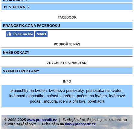
31. 5. PETRA
2
FACEBOOK
PRANOSTIK.CZ NA FACEBOOKU
PODPOŘTE NÁS
NAŠE ODKAZY
ZRYCHLETE SI NAČÍTÁNÍ
VYPNOUT REKLAMY
INFO
pranostiky na květen, květnové pranostiky, pranostika na květen,
květnová pranostika, počasí v květnu, počasí na květen, květnové
počasí, moudra, rčení a přísloví, pořekadla
© 2008-2025
www.pranostik.cz
|
Zveřejňování děl jinde je bez souhlasu
autora zakázáno!!!
|
Pište nám na
info@pranostik.cz