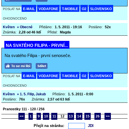
E-MAIL
VODAFONE
T-MOBILE
O2
SLOVENSKO
POSLAT NA
OHODNOCENO
Květen
» Obecné
Přidáno:
1. 5. 2011 - 19:16
Posláno:
52x
Známka:
2,28 od 46 lidí
Přidal:
Magda
NA SVATÉHO FILIPA - PRVNÍ...
Na svatého Filipa - první senoseče.
E-MAIL
VODAFONE
T-MOBILE
O2
SLOVENSKO
POSLAT NA
OHODNOCENO
Květen
» 1. 5. Filip, Jakub
Přidáno:
1. 5. 2011 - 0:00
Posláno:
76x
Známka:
2,57 od 63 lidí
Pranostiky 111 - 120 / 256
<<
1
9
10
11
12
13
14
15
26
>>
Přejít na stránku: