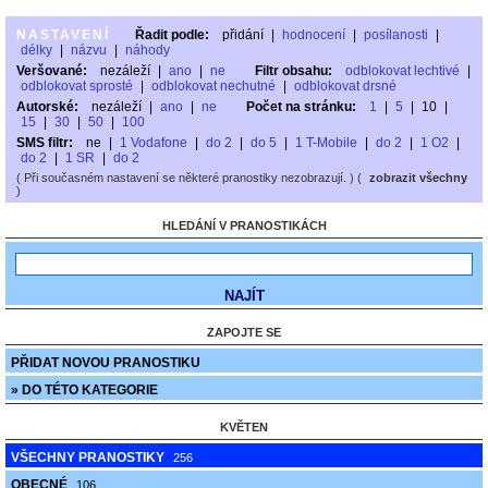
NASTAVENÍ
Řadit podle:
přidání
|
hodnocení
|
posílanosti
|
délky
|
názvu
|
náhody
Veršované:
nezáleží
|
ano
|
ne
Filtr obsahu:
odblokovat lechtivé
|
odblokovat sprosté
|
odblokovat nechutné
|
odblokovat drsné
Autorské:
nezáleží
|
ano
|
ne
Počet na stránku:
1
|
5
|
10
|
15
|
30
|
50
|
100
SMS filtr:
ne
|
1 Vodafone
|
do 2
|
do 5
|
1 T-Mobile
|
do 2
|
1 O2
|
do 2
|
1 SR
|
do 2
( Při současném nastavení se některé pranostiky nezobrazují. ) (
zobrazit všechny
)
HLEDÁNÍ V PRANOSTIKÁCH
ZAPOJTE SE
PŘIDAT NOVOU PRANOSTIKU
» DO TÉTO KATEGORIE
KVĚTEN
VŠECHNY PRANOSTIKY
256
OBECNÉ
106