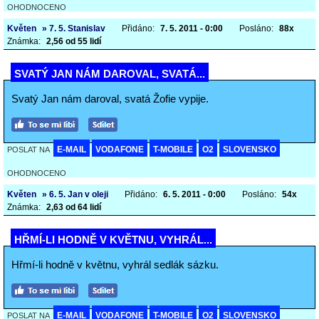
OHODNOCENO
Květen
» 7. 5. Stanislav
Přidáno:
7. 5. 2011 - 0:00
Posláno:
88x
Známka:
2,56 od 55 lidí
SVATÝ JAN NÁM DAROVAL, SVATÁ...
Svatý Jan nám daroval, svatá Žofie vypije.
E-MAIL
VODAFONE
T-MOBILE
O2
SLOVENSKO
POSLAT NA
OHODNOCENO
Květen
» 6. 5. Jan v oleji
Přidáno:
6. 5. 2011 - 0:00
Posláno:
54x
Známka:
2,63 od 64 lidí
HŘMÍ-LI HODNĚ V KVĚTNU, VYHRÁL...
Hřmí-li hodně v květnu, vyhrál sedlák sázku.
E-MAIL
VODAFONE
T-MOBILE
O2
SLOVENSKO
POSLAT NA