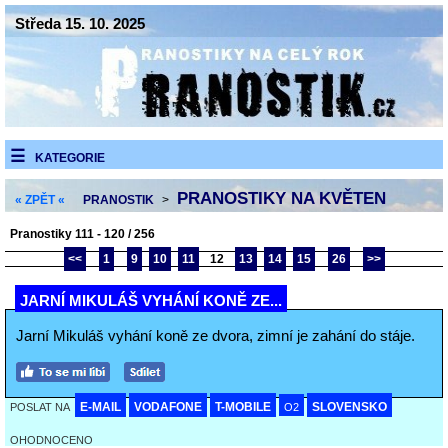
Středa 15. 10. 2025
KATEGORIE
PRANOSTIKY NA KVĚTEN
« ZPĚT «
PRANOSTIK
>
Pranostiky 111 - 120 / 256
<<
1
9
10
11
12
13
14
15
26
>>
JARNÍ MIKULÁŠ VYHÁNÍ KONĚ ZE...
Jarní Mikuláš vyhání koně ze dvora, zimní je zahání do stáje.
E-MAIL
VODAFONE
T-MOBILE
SLOVENSKO
POSLAT NA
O2
OHODNOCENO