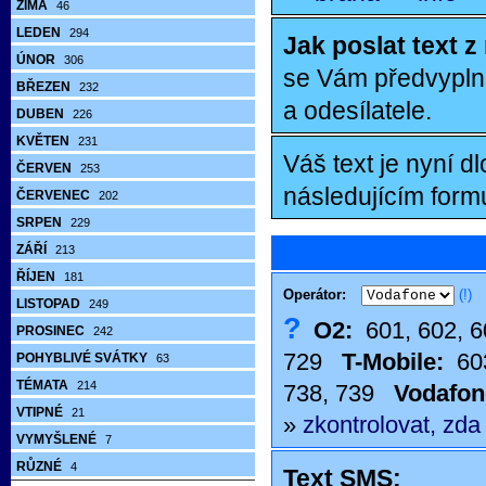
ZIMA
46
LEDEN
294
Jak poslat text 
ÚNOR
306
se Vám předvyplně
BŘEZEN
232
a odesílatele.
DUBEN
226
KVĚTEN
231
Váš text je nyní d
ČERVEN
253
následujícím formu
ČERVENEC
202
SRPEN
229
ZÁŘÍ
213
ŘÍJEN
181
Operátor:
(!)
LISTOPAD
249
?
O2:
601, 602, 60
PROSINEC
242
729
T-Mobile:
603
POHYBLIVÉ SVÁTKY
63
TÉMATA
214
738, 739
Vodafon
VTIPNÉ
21
»
zkontrolovat, zda
VYMYŠLENÉ
7
RŮZNÉ
4
Text SMS: