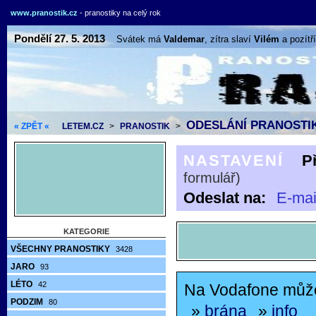
www.pranostik.cz
- pranostiky na celý rok
Pondělí 27. 5. 2013
Svátek má
Valdemar
, zítra slaví
Vilém
a pozítř
ODESLÁNÍ PRANOSTIK
« ZPĚT «
LETEM.CZ
>
PRANOSTIK
>
NASTAVENÍ
P
formulář)
Odeslat na:
E-mai
KATEGORIE
VŠECHNY PRANOSTIKY
3428
JARO
93
LÉTO
42
Na Vodafone může
PODZIM
80
»
brána
»
info