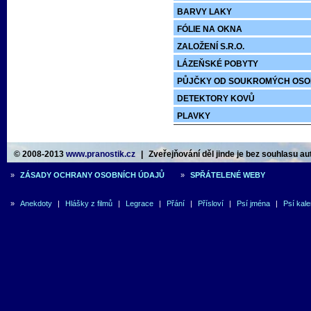
BARVY LAKY
FÓLIE NA OKNA
ZALOŽENÍ S.R.O.
LÁZEŇSKÉ POBYTY
PŮJČKY OD SOUKROMÝCH OSO
DETEKTORY KOVŮ
PLAVKY
© 2008-2013
www.pranostik.cz
|
Zveřejňování děl jinde je bez souhlasu a
»
ZÁSADY OCHRANY OSOBNÍCH ÚDAJŮ
»
SPŘÁTELENÉ WEBY
»
Anekdoty
|
Hlášky z filmů
|
Legrace
|
Přání
|
Přísloví
|
Psí jména
|
Psí kal