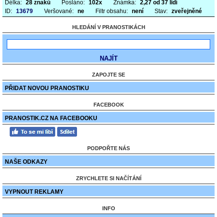
Délka:
28 znaků
Posláno:
102x
Známka:
2,27 od 37 lidí
ID:
13679
Veršované:
ne
Filtr obsahu:
není
Stav:
zveřejněné
HLEDÁNÍ V PRANOSTIKÁCH
ZAPOJTE SE
PŘIDAT NOVOU PRANOSTIKU
FACEBOOK
PRANOSTIK.CZ NA FACEBOOKU
PODPOŘTE NÁS
NAŠE ODKAZY
ZRYCHLETE SI NAČÍTÁNÍ
VYPNOUT REKLAMY
INFO