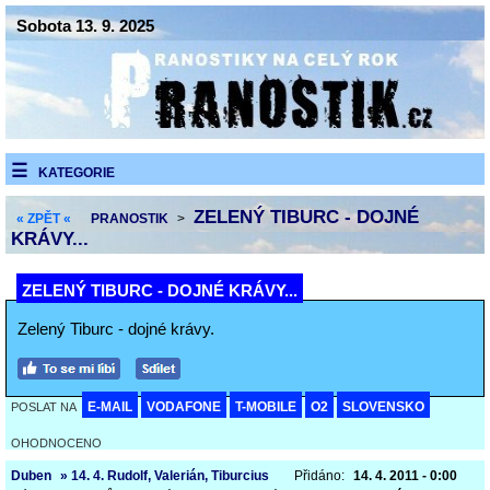
Sobota 13. 9. 2025
KATEGORIE
ZELENÝ TIBURC - DOJNÉ
« ZPĚT «
PRANOSTIK
>
KRÁVY...
ZELENÝ TIBURC - DOJNÉ KRÁVY...
Zelený Tiburc - dojné krávy.
E-MAIL
VODAFONE
T-MOBILE
O2
SLOVENSKO
POSLAT NA
OHODNOCENO
Duben
» 14. 4. Rudolf, Valerián, Tiburcius
Přidáno:
14. 4. 2011 - 0:00