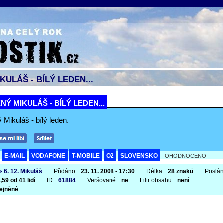
KULÁŠ - BÍLÝ LEDEN...
NÝ MIKULÁŠ - BÍLÝ LEDEN...
 Mikuláš - bílý leden.
E-MAIL
VODAFONE
T-MOBILE
O2
SLOVENSKO
A
OHODNOCENO
» 6. 12. Mikuláš
Přidáno:
23. 11. 2008 - 17:30
Délka:
28 znaků
Poslá
,59 od 41 lidí
ID:
61884
Veršované:
ne
Filtr obsahu:
není
ejněné