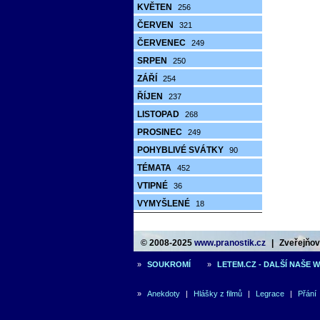
KVĚTEN
256
ČERVEN
321
ČERVENEC
249
SRPEN
250
ZÁŘÍ
254
ŘÍJEN
237
LISTOPAD
268
PROSINEC
249
POHYBLIVÉ SVÁTKY
90
TÉMATA
452
VTIPNÉ
36
VYMYŠLENÉ
18
© 2008-2025
www.pranostik.cz
|
Zveřejňová
»
SOUKROMÍ
»
LETEM.CZ - DALŠÍ NAŠE 
»
Anekdoty
|
Hlášky z filmů
|
Legrace
|
Přání