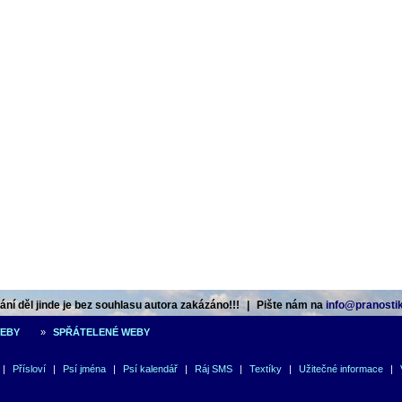
ní děl jinde je bez souhlasu autora zakázáno!!!
|
Pište nám na
info@pranostik
WEBY
»
SPŘÁTELENÉ WEBY
|
Přísloví
|
Psí jména
|
Psí kalendář
|
Ráj SMS
|
Textíky
|
Užitečné informace
|