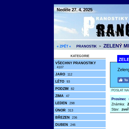
Neděle 27. 4. 2025
ZELENÝ MI
« ZPĚT «
PRANOSTIK
>
KATEGORIE
ZELE
VŠECHNY PRANOSTIKY
4107
Zelený
JARO
112
LÉTO
93
PODZIM
82
POSLAT N
ZIMA
47
Prosinec
LEDEN
298
Známka:
2
Stav:
zveř
ÚNOR
313
BŘEZEN
236
DUBEN
246