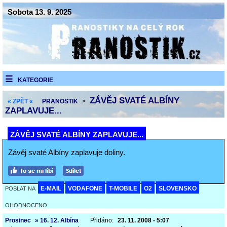
Sobota 13. 9. 2025
KATEGORIE
ZÁVĚJ SVATÉ ALBÍNY
« ZPĚT «
PRANOSTIK
>
ZAPLAVUJE...
ZÁVĚJ SVATÉ ALBÍNY ZAPLAVUJE...
Závěj svaté Albíny zaplavuje doliny.
E-MAIL
VODAFONE
T-MOBILE
O2
SLOVENSKO
POSLAT NA
OHODNOCENO
Prosinec
» 16. 12. Albína
Přidáno:
23. 11. 2008 - 5:07