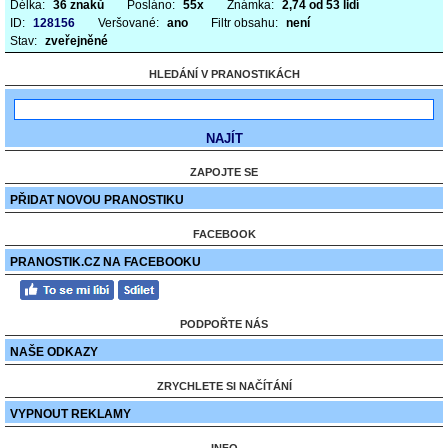
Délka:
36 znaků
Posláno:
55x
Známka:
2,74 od 53 lidí
ID:
128156
Veršované:
ano
Filtr obsahu:
není
Stav:
zveřejněné
HLEDÁNÍ V PRANOSTIKÁCH
ZAPOJTE SE
PŘIDAT NOVOU PRANOSTIKU
FACEBOOK
PRANOSTIK.CZ NA FACEBOOKU
PODPOŘTE NÁS
NAŠE ODKAZY
ZRYCHLETE SI NAČÍTÁNÍ
VYPNOUT REKLAMY