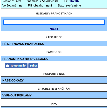
Posláno:
43x
Známka:
2,56 od 57 lidí
ID:
167987
Veršované:
ne
Filtr obsahu:
není
Stav:
zveřejněné
HLEDÁNÍ V PRANOSTIKÁCH
ZAPOJTE SE
PŘIDAT NOVOU PRANOSTIKU
FACEBOOK
PRANOSTIK.CZ NA FACEBOOKU
PODPOŘTE NÁS
NAŠE ODKAZY
ZRYCHLETE SI NAČÍTÁNÍ
VYPNOUT REKLAMY
INFO