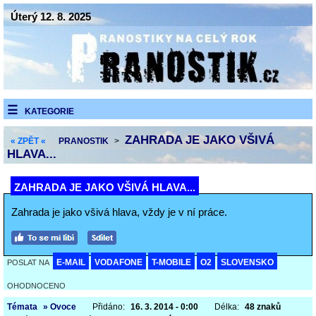
Úterý 12. 8. 2025
KATEGORIE
ZAHRADA JE JAKO VŠIVÁ
« ZPĚT «
PRANOSTIK
>
HLAVA...
ZAHRADA JE JAKO VŠIVÁ HLAVA...
Zahrada je jako všivá hlava, vždy je v ní práce.
E-MAIL
VODAFONE
T-MOBILE
O2
SLOVENSKO
POSLAT NA
OHODNOCENO
Témata
» Ovoce
Přidáno:
16. 3. 2014 - 0:00
Délka:
48 znaků