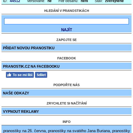
ID:
44512
Veršované:
ne
Filtr obsahu:
není
Stav:
zveřejněné
HLEDÁNÍ V PRANOSTIKÁCH
ZAPOJTE SE
PŘIDAT NOVOU PRANOSTIKU
FACEBOOK
PRANOSTIK.CZ NA FACEBOOKU
PODPOŘTE NÁS
NAŠE ODKAZY
ZRYCHLETE SI NAČÍTÁNÍ
VYPNOUT REKLAMY
INFO
pranostiky na 26. června, pranostiky na svatého Jana Buriana, pranostiky