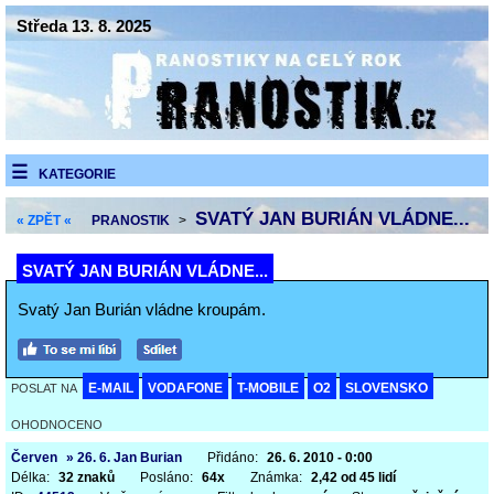
Středa 13. 8. 2025
KATEGORIE
SVATÝ JAN BURIÁN VLÁDNE...
« ZPĚT «
PRANOSTIK
>
SVATÝ JAN BURIÁN VLÁDNE...
Svatý Jan Burián vládne kroupám.
E-MAIL
VODAFONE
T-MOBILE
O2
SLOVENSKO
POSLAT NA
OHODNOCENO
Červen
» 26. 6. Jan Burian
Přidáno:
26. 6. 2010 - 0:00
Délka:
32 znaků
Posláno:
64x
Známka:
2,42 od 45 lidí