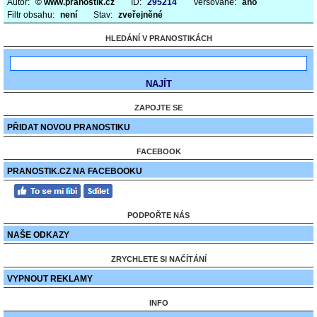
Autor:
© www.pranostik.cz
ID:
295214
Veršované:
ano
Filtr obsahu:
není
Stav:
zveřejněné
HLEDÁNÍ V PRANOSTIKÁCH
ZAPOJTE SE
PŘIDAT NOVOU PRANOSTIKU
FACEBOOK
PRANOSTIK.CZ NA FACEBOOKU
PODPOŘTE NÁS
NAŠE ODKAZY
ZRYCHLETE SI NAČÍTÁNÍ
VYPNOUT REKLAMY
INFO