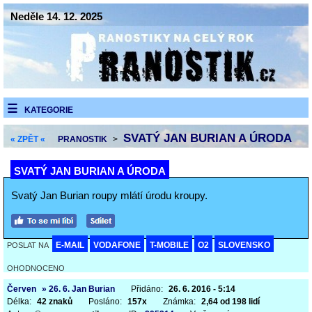
Neděle 14. 12. 2025
KATEGORIE
SVATÝ JAN BURIAN A ÚRODA
« ZPĚT «
PRANOSTIK
>
SVATÝ JAN BURIAN A ÚRODA
Svatý Jan Burian roupy mlátí úrodu kroupy.
E-MAIL
VODAFONE
T-MOBILE
O2
SLOVENSKO
POSLAT NA
OHODNOCENO
Červen
» 26. 6. Jan Burian
Přidáno:
26. 6. 2016 - 5:14
Délka:
42 znaků
Posláno:
157x
Známka:
2,64 od 198 lidí