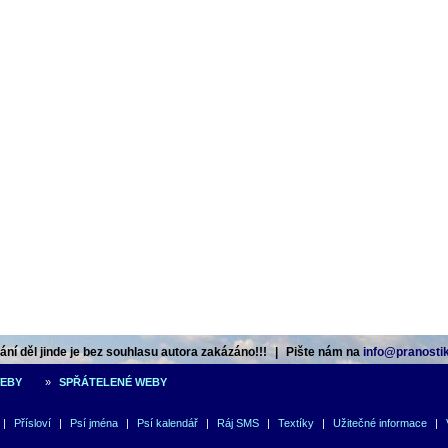
ní děl jinde je bez souhlasu autora zakázáno!!!
|
Pište nám na
info@pranostik
WEBY
»
SPŘÁTELENÉ WEBY
|
Přísloví
|
Psí jména
|
Psí kalendář
|
Ráj SMS
|
Textíky
|
Užitečné informace
|