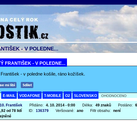
NTIŠEK - V POLEDNE...
Ý FRANTIŠEK - V POLEDNE...
František - v poledne košile, ráno kožíšek.
E-MAIL
VODAFONE
T-MOBILE
O2
SLOVENSKO
A
OHODNOCENO
 10. František
Přidáno:
4. 10. 2014 - 0:00
Délka:
49 znaků
Posláno:
,92 od 78 lidí
ID:
136379
Veršované:
ano
Filtr obsahu:
není
ejněné