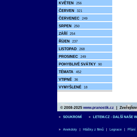
KVĚTEN
256
ČERVEN
321
ČERVENEC
249
SRPEN
250
ZÁŘÍ
254
ŘÍJEN
237
LISTOPAD
268
PROSINEC
249
POHYBLIVÉ SVÁTKY
90
TÉMATA
452
VTIPNÉ
36
VYMYŠLENÉ
18
© 2008-2025
www.pranostik.cz
|
Zveřejňová
»
SOUKROMÍ
»
LETEM.CZ - DALŠÍ NAŠE 
»
Anekdoty
|
Hlášky z filmů
|
Legrace
|
Přání