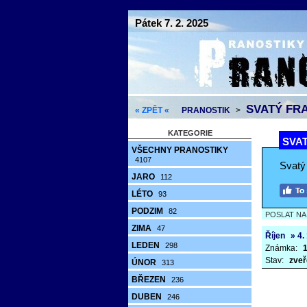
Pátek 7. 2. 2025
SVATÝ FRA
« ZPĚT «
PRANOSTIK
>
KATEGORIE
SVAT
VŠECHNY PRANOSTIKY
4107
Svatý 
JARO
112
LÉTO
93
PODZIM
82
POSLAT N
ZIMA
47
Říjen
» 4.
LEDEN
298
Známka:
1
Stav:
zveř
ÚNOR
313
BŘEZEN
236
DUBEN
246