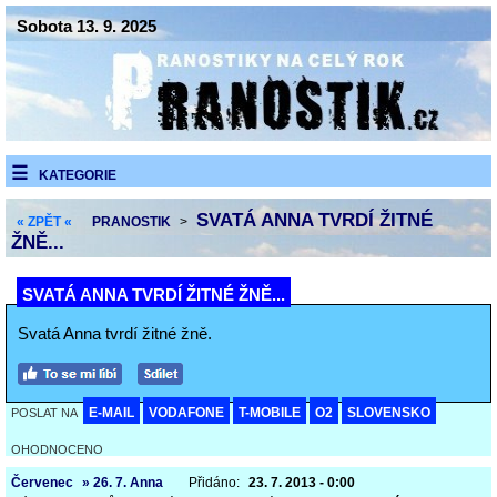
Sobota 13. 9. 2025
KATEGORIE
SVATÁ ANNA TVRDÍ ŽITNÉ
« ZPĚT «
PRANOSTIK
>
ŽNĚ...
SVATÁ ANNA TVRDÍ ŽITNÉ ŽNĚ...
Svatá Anna tvrdí žitné žně.
E-MAIL
VODAFONE
T-MOBILE
O2
SLOVENSKO
POSLAT NA
OHODNOCENO
Červenec
» 26. 7. Anna
Přidáno:
23. 7. 2013 - 0:00