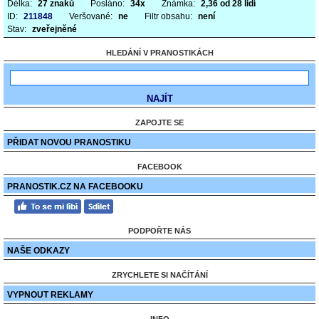
Délka:
27 znaků
Posláno:
34x
Známka:
2,36 od 28 lidí
ID:
211848
Veršované:
ne
Filtr obsahu:
není
Stav:
zveřejněné
HLEDÁNÍ V PRANOSTIKÁCH
ZAPOJTE SE
PŘIDAT NOVOU PRANOSTIKU
FACEBOOK
PRANOSTIK.CZ NA FACEBOOKU
PODPOŘTE NÁS
NAŠE ODKAZY
ZRYCHLETE SI NAČÍTÁNÍ
VYPNOUT REKLAMY