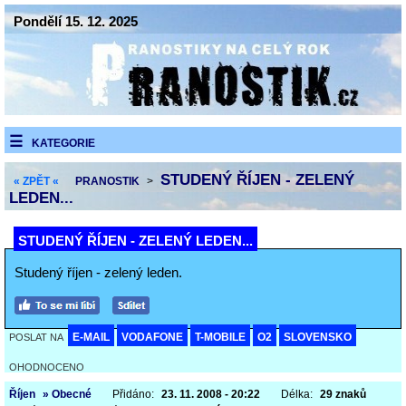
Pondělí 15. 12. 2025
KATEGORIE
STUDENÝ ŘÍJEN - ZELENÝ
« ZPĚT «
PRANOSTIK
>
LEDEN...
STUDENÝ ŘÍJEN - ZELENÝ LEDEN...
Studený říjen - zelený leden.
E-MAIL
VODAFONE
T-MOBILE
O2
SLOVENSKO
POSLAT NA
OHODNOCENO
Říjen
» Obecné
Přidáno:
23. 11. 2008 - 20:22
Délka:
29 znaků