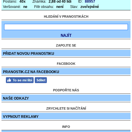
Posláno:
40x
Známka:
2,88 od 40 lidí
ID:
88957
Veršované:
ne
Filtr obsahu:
není
Stav:
zveřejněné
HLEDÁNÍ V PRANOSTIKÁCH
ZAPOJTE SE
PŘIDAT NOVOU PRANOSTIKU
FACEBOOK
PRANOSTIK.CZ NA FACEBOOKU
PODPOŘTE NÁS
NAŠE ODKAZY
ZRYCHLETE SI NAČÍTÁNÍ
VYPNOUT REKLAMY
INFO