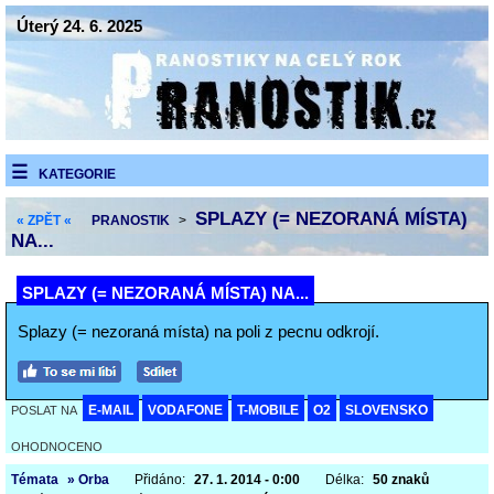
Úterý 24. 6. 2025
KATEGORIE
SPLAZY (= NEZORANÁ MÍSTA)
« ZPĚT «
PRANOSTIK
>
NA...
SPLAZY (= NEZORANÁ MÍSTA) NA...
Splazy (= nezoraná místa) na poli z pecnu odkrojí.
E-MAIL
VODAFONE
T-MOBILE
O2
SLOVENSKO
POSLAT NA
OHODNOCENO
Témata
» Orba
Přidáno:
27. 1. 2014 - 0:00
Délka:
50 znaků