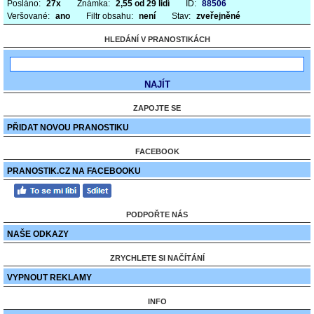
Posláno:
27x
Známka:
2,55 od 29 lidí
ID:
88506
Veršované:
ano
Filtr obsahu:
není
Stav:
zveřejněné
HLEDÁNÍ V PRANOSTIKÁCH
ZAPOJTE SE
PŘIDAT NOVOU PRANOSTIKU
FACEBOOK
PRANOSTIK.CZ NA FACEBOOKU
PODPOŘTE NÁS
NAŠE ODKAZY
ZRYCHLETE SI NAČÍTÁNÍ
VYPNOUT REKLAMY
INFO