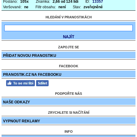
Posláno:
105x
Známka:
2,66 od 124 lidí
ID:
13357
Veršované:
ne
Filtr obsahu:
není
Stav:
zveřejněné
HLEDÁNÍ V PRANOSTIKÁCH
ZAPOJTE SE
PŘIDAT NOVOU PRANOSTIKU
FACEBOOK
PRANOSTIK.CZ NA FACEBOOKU
PODPOŘTE NÁS
NAŠE ODKAZY
ZRYCHLETE SI NAČÍTÁNÍ
VYPNOUT REKLAMY
INFO