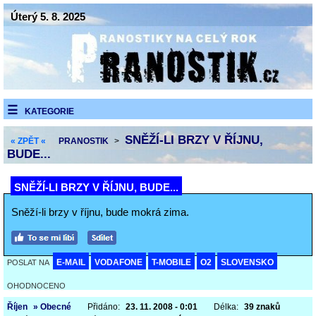
Úterý 5. 8. 2025
KATEGORIE
SNĚŽÍ-LI BRZY V ŘÍJNU,
« ZPĚT «
PRANOSTIK
>
BUDE...
SNĚŽÍ-LI BRZY V ŘÍJNU, BUDE...
Sněží-li brzy v říjnu, bude mokrá zima.
E-MAIL
VODAFONE
T-MOBILE
O2
SLOVENSKO
POSLAT NA
OHODNOCENO
Říjen
» Obecné
Přidáno:
23. 11. 2008 - 0:01
Délka:
39 znaků