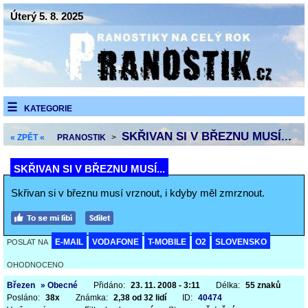
Úterý 5. 8. 2025
KATEGORIE
SKŘIVAN SI V BŘEZNU MUSÍ...
« ZPĚT «
PRANOSTIK
>
SKŘIVAN SI V BŘEZNU MUSÍ...
Skřivan si v březnu musí vrznout, i kdyby měl zmrznout.
E-MAIL
VODAFONE
T-MOBILE
O2
SLOVENSKO
POSLAT NA
OHODNOCENO
Březen
» Obecné
Přidáno:
23. 11. 2008 - 3:11
Délka:
55 znaků
Posláno:
38x
Známka:
2,38 od 32 lidí
ID:
40474