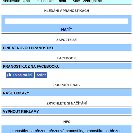
Veršované:
ano
Filtr obsahu:
není
Stav:
zveřejněné
HLEDÁNÍ V PRANOSTIKÁCH
ZAPOJTE SE
PŘIDAT NOVOU PRANOSTIKU
FACEBOOK
PRANOSTIK.CZ NA FACEBOOKU
PODPOŘTE NÁS
NAŠE ODKAZY
ZRYCHLETE SI NAČÍTÁNÍ
VYPNOUT REKLAMY
INFO
pranostiky na březen, březnové pranostiky, pranostika na březen,