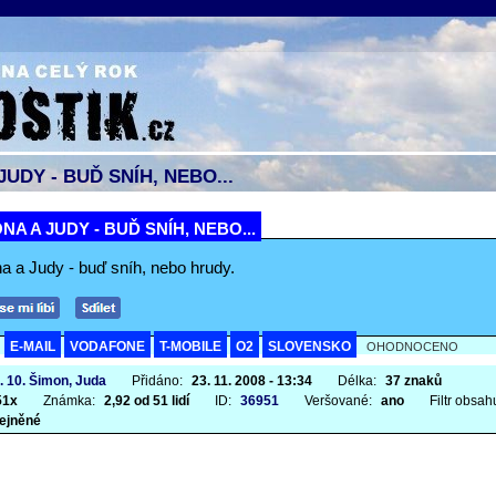
JUDY - BUĎ SNÍH, NEBO...
NA A JUDY - BUĎ SNÍH, NEBO...
a a Judy - buď sníh, nebo hrudy.
E-MAIL
VODAFONE
T-MOBILE
O2
SLOVENSKO
A
OHODNOCENO
. 10. Šimon, Juda
Přidáno:
23. 11. 2008 - 13:34
Délka:
37 znaků
51x
Známka:
2,92 od 51 lidí
ID:
36951
Veršované:
ano
Filtr obsah
ejněné