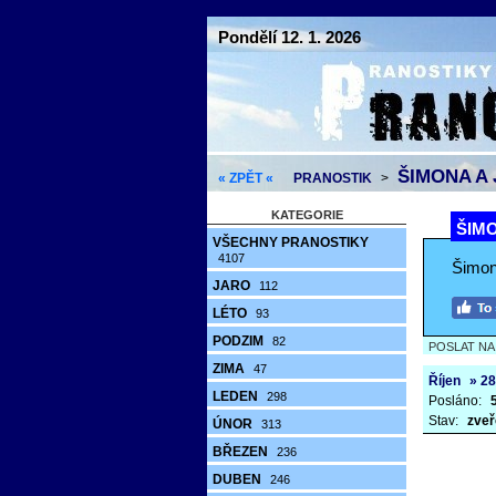
Pondělí 12. 1. 2026
ŠIMONA A 
« ZPĚT «
PRANOSTIK
>
KATEGORIE
ŠIMO
VŠECHNY PRANOSTIKY
4107
Šimon
JARO
112
LÉTO
93
PODZIM
82
POSLAT N
ZIMA
47
Říjen
» 28
LEDEN
298
Posláno:
Stav:
zveř
ÚNOR
313
BŘEZEN
236
DUBEN
246