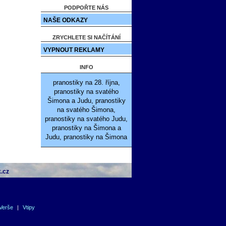
PODPOŘTE NÁS
NAŠE ODKAZY
ZRYCHLETE SI NAČÍTÁNÍ
VYPNOUT REKLAMY
INFO
pranostiky na 28. října,
pranostiky na svatého
Šimona a Judu, pranostiky
na svatého Šimona,
pranostiky na svatého Judu,
pranostiky na Šimona a
Judu, pranostiky na Šimona
.cz
Verše
|
Vtipy