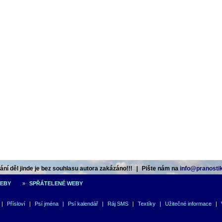
ní děl jinde je bez souhlasu autora zakázáno!!!
|
Pište nám na
info@pranostik
WEBY
»
SPŘÁTELENÉ WEBY
|
Přísloví
|
Psí jména
|
Psí kalendář
|
Ráj SMS
|
Textíky
|
Užitečné informace
|