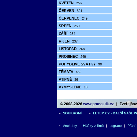
KVĚTEN
256
ČERVEN
321
ČERVENEC
249
SRPEN
250
ZÁŘÍ
254
ŘÍJEN
237
LISTOPAD
268
PROSINEC
249
POHYBLIVÉ SVÁTKY
90
TÉMATA
452
VTIPNÉ
36
VYMYŠLENÉ
18
© 2008-2026
www.pranostik.cz
|
Zveřejňová
»
SOUKROMÍ
»
LETEM.CZ - DALŠÍ NAŠE 
»
Anekdoty
|
Hlášky z filmů
|
Legrace
|
Přání